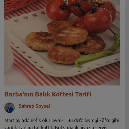
Barba'nın Balık Köftesi Tarifi
Sahrap Soysal
Mart ayında nefis olur levrek... Bu defa levreği köfte gibi
yaptık, tadına tat kattık. Bol soğanlı piyazla servis