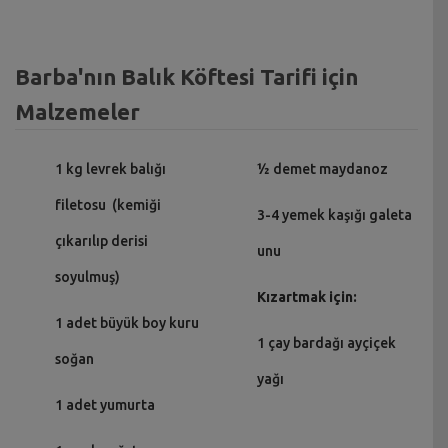
Barba'nın Balık Köftesi Tarifi için
Malzemeler
1 kg levrek balığı
½ demet maydanoz
filetosu (kemiği
3-4 yemek kaşığı galeta
çıkarılıp derisi
unu
soyulmuş)
Kızartmak için:
1 adet büyük boy kuru
1 çay bardağı ayçiçek
soğan
yağı
1 adet yumurta