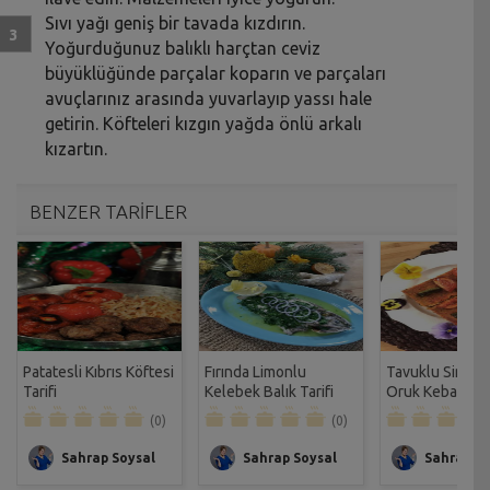
Sıvı yağı geniş bir tavada kızdırın.
Yoğurduğunuz balıklı harçtan ceviz
büyüklüğünde parçalar koparın ve parçaları
avuçlarınız arasında yuvarlayıp yassı hale
getirin. Köfteleri kızgın yağda önlü arkalı
kızartın.
BENZER TARİFLER
Patatesli Kıbrıs Köftesi
Fırında Limonlu
Tavuklu Sini Kö
Tarifi
Kelebek Balık Tarifi
Oruk Kebabı Tar
(0)
(0)
Sahrap Soysal
Sahrap Soysal
Sahrap So