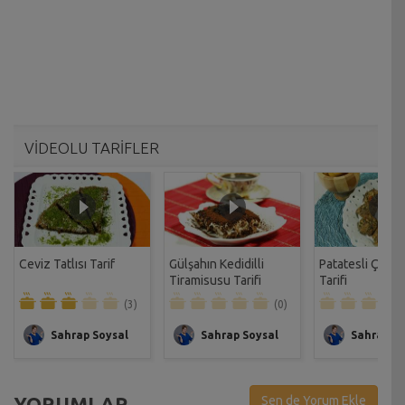
VİDEOLU TARİFLER
Ceviz Tatlısı Tarif
Gülşahın Kedidilli
Patatesli Çıtır 
Tiramisusu Tarifi
Tarifi
(3)
(0)
Sahrap Soysal
Sahrap Soysal
Sahrap So
YORUMLAR
Sen de Yorum Ekle