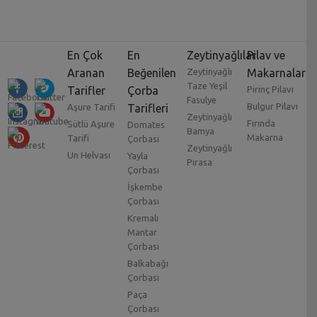
En Çok
En
Zeytinyağlılar
Pilav ve
Aranan
Beğenilen
Zeytinyağlı
Makarnalar
Taze Yeşil
Tarifler
Çorba
Pirinç Pilavı
Fasulye
Bulgur Pilavı
Aşure Tarifi
Tarifleri
Zeytinyağlı
Fırında
Sütlü Aşure
Domates
Bamya
Makarna
Tarifi
Çorbası
Zeytinyağlı
Un Helvası
Yayla
Pırasa
Çorbası
İşkembe
Çorbası
Kremalı
Mantar
Çorbası
Balkabağı
Çorbası
Paça
Çorbası