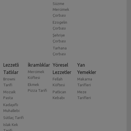
Süzme
Mercimek
Çorbası
Ezogelin
Çorbası
Şehriye
Çorbası
Tarhana
Çorbası
Lezzetli
İkramlıklar
Yöresel
Yan
Tatlılar
Mercimek
Lezzetler
Yemekler
Köftesi
Browni
Fellah
Makarna
Ekmek
Tarifi
Köftesi
Tarifleri
Pizza Tarifi
Mozaik
Patlıcan
Meze
Pasta
Kebabı
Tarifleri
Kadayıflı
Muhallebi
Sütlaç Tarifi
Islak Kek
Tarifi