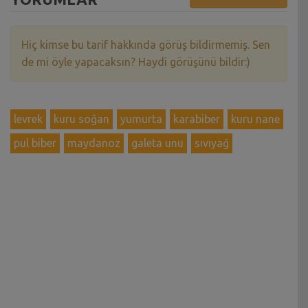
Hiç kimse bu tarif hakkında görüş bildirmemiş. Sen
de mi öyle yapacaksın? Haydi görüşünü bildir:)
levrek
kuru soğan
yumurta
karabiber
kuru nane
pul biber
maydanoz
galeta unu
sıvıyağ