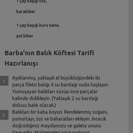
1 çay kaşığı tuz,
karabiber
1 çay kaşığı kuru nane,
pul biber
Barba'nın Balık Köftesi Tarifi
Hazırlanışı
Ayıklanmış, yaklaşık el büyüklüğündeki iki
parça fileto balığı 4 su bardağı suda haşlayın.
Yumuşayan balıkları süzüp ince parçalar
halinde didikleyin. (Yaklaşık 2 su bardağı
dolusu balık olacak.)
Balıkları bir kaba koyun. Rendelenmiş soğanı,
yumurtayı, tuz ve baharatları ekleyin. İncecik
doğradığınız maydanozu ve galeta ununu
ilave edin. Malzemeleri iyice yoğurun.