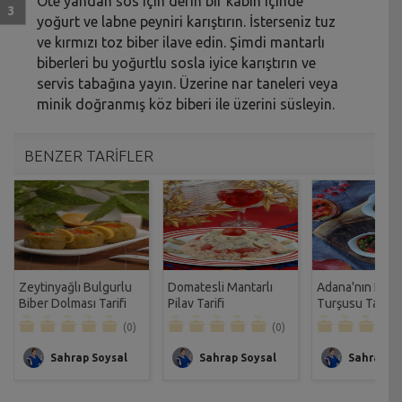
Öte yandan sos için derin bir kabın içinde
yoğurt ve labne peyniri karıştırın. İsterseniz tuz
ve kırmızı toz biber ilave edin. Şimdi mantarlı
biberleri bu yoğurtlu sosla iyice karıştırın ve
servis tabağına yayın. Üzerine nar taneleri veya
minik doğranmış köz biberi ile üzerini süsleyin.
BENZER TARİFLER
Zeytinyağlı Bulgurlu
Domatesli Mantarlı
Adana'nın Ezme
Biber Dolması Tarifi
Pilav Tarifi
Turşusu Tarifi
(0)
(0)
Sahrap Soysal
Sahrap Soysal
Sahrap So