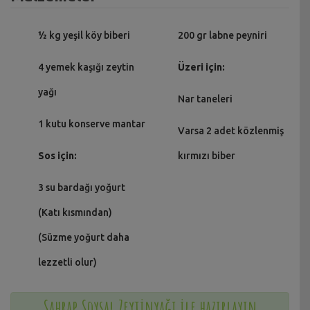
½ kg yeşil köy biberi
200 gr labne peyniri
4 yemek kaşığı zeytin
Üzeri için:
yağı
Nar taneleri
1 kutu konserve mantar
Varsa 2 adet közlenmiş
Sos için:
kırmızı biber
3 su bardağı yoğurt
(Katı kısmından)
(Süzme yoğurt daha
lezzetli olur)
Sahrap Soysal Zeytinyağı ile hazırlayın