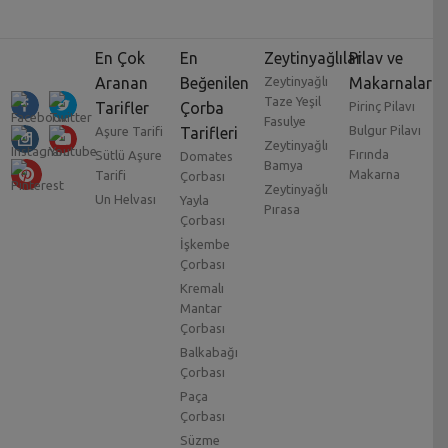
En Çok
En
Zeytinyağlılar
Pilav ve
Aranan
Beğenilen
Zeytinyağlı
Makarnalar
Taze Yeşil
Tarifler
Çorba
Pirinç Pilavı
Fasulye
Bulgur Pilavı
Aşure Tarifi
Tarifleri
Zeytinyağlı
Fırında
Sütlü Aşure
Domates
Bamya
Makarna
Tarifi
Çorbası
Zeytinyağlı
Un Helvası
Yayla
Pırasa
Çorbası
İşkembe
Çorbası
Kremalı
Mantar
Çorbası
Balkabağı
Çorbası
Paça
Çorbası
Süzme