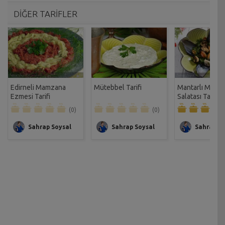
DİĞER TARİFLER
Edirneli Mamzana
Mütebbel Tarifi
Mantarlı Midye
Ezmesi Tarifi
Salatası Tarifi
(0)
(0)
Sahrap Soysal
Sahrap Soysal
Sahrap So