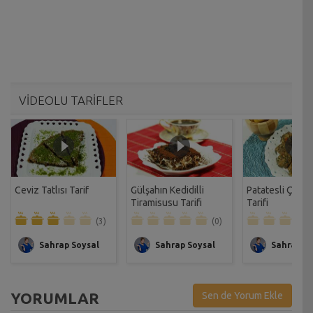
VİDEOLU TARİFLER
Ceviz Tatlısı Tarif
Gülşahın Kedidilli
Patatesli Çıtır 
Tiramisusu Tarifi
Tarifi
(3)
(0)
Sahrap Soysal
Sahrap Soysal
Sahrap So
YORUMLAR
Sen de Yorum Ekle