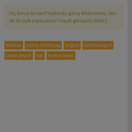
Hiç kimse bu tarif hakkında görüş bildirmemiş. Sen
de mi öyle yapacaksın? Haydi görüşünü bildir:)
mantar
sızma zeytinyağ
yoğurt
süzmeyoğurt
labne peynir
nar
kırmızı biber