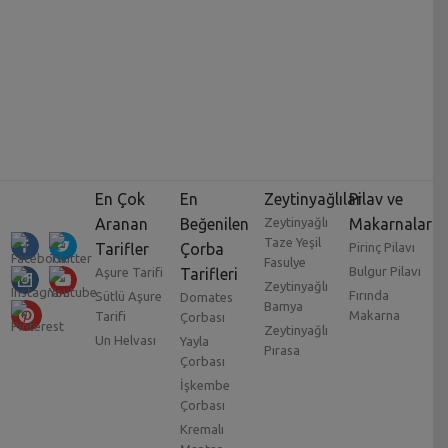
En Çok
En
Zeytinyağlılar
Pilav ve
Aranan
Beğenilen
Zeytinyağlı
Makarnalar
Taze Yeşil
Tarifler
Çorba
Pirinç Pilavı
Fasulye
Bulgur Pilavı
Aşure Tarifi
Tarifleri
Zeytinyağlı
Fırında
Sütlü Aşure
Domates
Bamya
Makarna
Tarifi
Çorbası
Zeytinyağlı
Un Helvası
Yayla
Pırasa
Çorbası
İşkembe
Çorbası
Kremalı