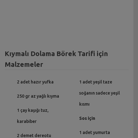
Kıymalı Dolama Börek Tarifi için
Malzemeler
2 adet hazır yufka
1 adet yeşil taze
soğanın sadece yeşil
250 gr az yağlı kıyma
kısmı
1 çay kaşığı tuz,
Sos için
karabiber
1 adet yumurta
2 demet dereotu