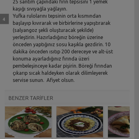
25 santim çapındaki fırın tepsisini 1 yemek
kaşığı sıvıyağla yağlayın.
Yufka rulolarını tepsinin orta kısmından
başlayıp kıvırarak ve birbirlerine yapıştırarak
(salyangoz şekli oluşturacak şekilde)
yerleştirin. Hazırladığınız böreğin üzerine
önceden yaptığınız sosu kaşıkla gezdirin. 10
dakika önceden ısıtıp 200 dereceye ve alt-üst
konuma ayarladığınız fırında üzeri
pembeleşinceye kadar pişirin. Böreği fırından
çıkarıp sıcak haldeyken olarak dilimleyerek
servise sunun. Afiyet olsun.
BENZER TARİFLER