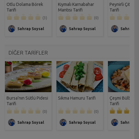
Otlu Dolama Börek
Kıymalı Karnabahar
Peynirli Çıtır B
Tarifi
Mantısı Tarifi
Tarifi
(3)
(0)
Sahrap Soysal
Sahrap Soysal
Sahrap So
DİĞER TARİFLER
Bursa'nın Sütlü Pidesi
Sıkma Hamuru Tarifi
Çeşmi Bülbül M
Tarifi
Tarifi
(0)
(0)
Sahrap Soysal
Sahrap Soysal
Sahrap So