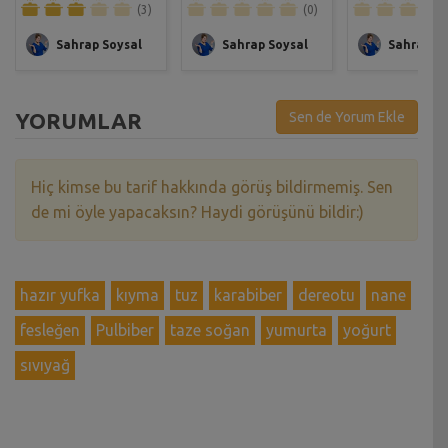
(3)
(0)
Sahrap Soysal
Sahrap Soysal
Sahrap So
YORUMLAR
Sen de Yorum Ekle
Hiç kimse bu tarif hakkında görüş bildirmemiş. Sen
de mi öyle yapacaksın? Haydi görüşünü bildir:)
hazır yufka
kıyma
tuz
karabiber
dereotu
nane
fesleğen
Pulbiber
taze soğan
yumurta
yoğurt
sıvıyağ