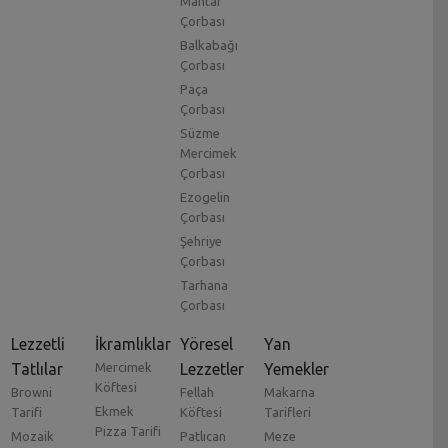
Mantar
Çorbası
Balkabağı
Çorbası
Paça
Çorbası
Süzme
Mercimek
Çorbası
Ezogelin
Çorbası
Şehriye
Çorbası
Tarhana
Çorbası
Lezzetli
İkramlıklar
Yöresel
Yan
Tatlılar
Mercimek
Lezzetler
Yemekler
Köftesi
Browni
Fellah
Makarna
Ekmek
Tarifi
Köftesi
Tarifleri
Pizza Tarifi
Mozaik
Patlıcan
Meze