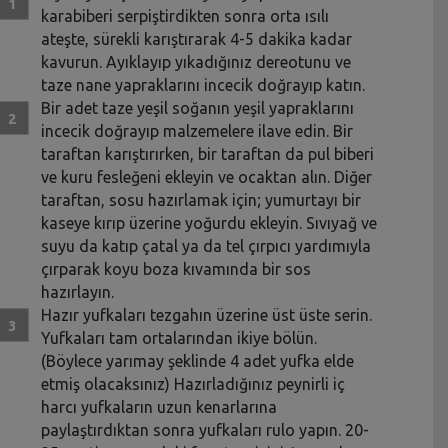
karabiberi serpiştirdikten sonra orta ısılı
ateşte, sürekli karıştırarak 4-5 dakika kadar
kavurun. Ayıklayıp yıkadığınız dereotunu ve
taze nane yapraklarını incecik doğrayıp katın.
Bir adet taze yeşil soğanın yeşil yapraklarını
incecik doğrayıp malzemelere ilave edin. Bir
taraftan karıştırırken, bir taraftan da pul biberi
ve kuru fesleğeni ekleyin ve ocaktan alın. Diğer
taraftan, sosu hazırlamak için; yumurtayı bir
kaseye kırıp üzerine yoğurdu ekleyin. Sıvıyağ ve
suyu da katıp çatal ya da tel çırpıcı yardımıyla
çırparak koyu boza kıvamında bir sos
hazırlayın.
Hazır yufkaları tezgahın üzerine üst üste serin.
Yufkaları tam ortalarından ikiye bölün.
(Böylece yarımay şeklinde 4 adet yufka elde
etmiş olacaksınız) Hazırladığınız peynirli iç
harcı yufkaların uzun kenarlarına
paylaştırdıktan sonra yufkaları rulo yapın. 20-