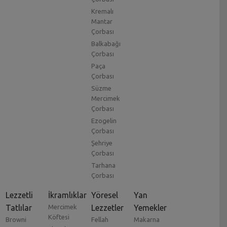
Kremalı
Mantar
Çorbası
Balkabağı
Çorbası
Paça
Çorbası
Süzme
Mercimek
Çorbası
Ezogelin
Çorbası
Şehriye
Çorbası
Tarhana
Çorbası
Lezzetli
İkramlıklar
Yöresel
Yan
Tatlılar
Mercimek
Lezzetler
Yemekler
Köftesi
Browni
Fellah
Makarna