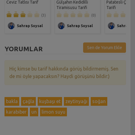
Ceviz Tatlısı Tarif
Gülşahın Kedidilli
Patatesli Çıtır 
Tiramisusu Tarifi
Tarifi
(3)
(0)
Sahrap Soysal
Sahrap Soysal
Sahrap So
YORUMLAR
Sen de Yorum Ekle
Hiç kimse bu tarif hakkında görüş bildirmemiş. Sen
de mi öyle yapacaksın? Haydi görüşünü bildir:)
bakla
çağla
kuşbaşı et
zeytinyağı
soğan
karabiber
un
limon suyu