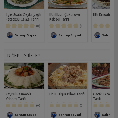
Ege Usulü Zeytinyağlı
Etli Ekşili Çukurova
Etli Kinoalı Pilav
Patatesli Çağla Tarifi
Kabağı Tarifi
(0)
(0)
Sahrap Soysal
Sahrap Soysal
Sahrap So
DİĞER TARİFLER
Kayısılı Osmanlı
Etli Bulgur Pilavı Tarifi
Cacıklı Arap Kö
Yahnisi Tarifi
Tarifi
(0)
(0)
Sahrap Soysal
Sahrap Soysal
Sahrap So