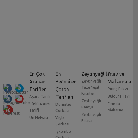
En Çok
En
Zeytinyağlılar
Pilav ve
Aranan
Beğenilen
Zeytinyağlı
Makarnalar
Taze Yeşil
Tarifler
Çorba
Pirinç Pilavı
Fasulye
Bulgur Pilavı
Aşure Tarifi
Tarifleri
Zeytinyağlı
Fırında
Sütlü Aşure
Domates
Bamya
Makarna
Tarifi
Çorbası
Zeytinyağlı
Un Helvası
Yayla
Pırasa
Çorbası
İşkembe
Çorbası