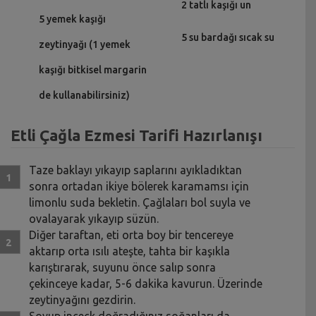
2 tatlı kaşığı un
5 yemek kaşığı
5 su bardağı sıcak su
zeytinyağı (1 yemek
kaşığı bitkisel margarin
de kullanabilirsiniz)
Etli Çağla Ezmesi Tarifi Hazırlanışı
Taze baklayı yıkayıp saplarını ayıkladıktan
sonra ortadan ikiye bölerek karamamsı için
limonlu suda bekletin. Çağlaları bol suyla ve
ovalayarak yıkayıp süzün.
Diğer taraftan, eti orta boy bir tencereye
aktarıp orta ısılı ateşte, tahta bir kaşıkla
karıştırarak, suyunu önce salıp sonra
çekinceye kadar, 5-6 dakika kavurun. Üzerinde
zeytinyağını gezdirin.
Soyup inceck doğradığınız soğanları da