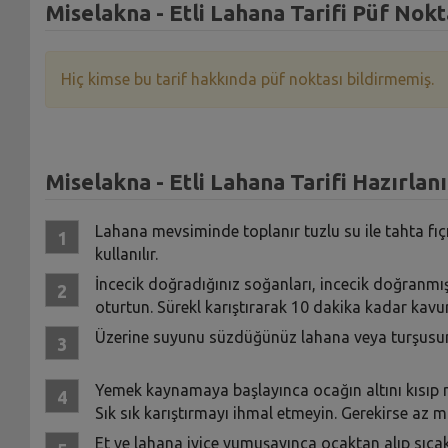
Miselakna - Etli Lahana Tarifi Püf Nokt
Hiç kimse bu tarif hakkında püf noktası bildirmemiş.
Miselakna - Etli Lahana Tarifi Hazırlanı
Lahana mevsiminde toplanır tuzlu su ile tahta fıç
kullanılır.
İncecik doğradığınız soğanları, incecik doğranmış 
oturtun. Sürekl karıştırarak 10 dakika kadar kav
Üzerine suyunu süzdüğünüz lahana veya turşusunu il
Yemek kaynamaya başlayınca ocağın altını kısıp m
Sık sık karıştırmayı ihmal etmeyin. Gerekirse az m
Et ve lahana iyice yumuşayınca ocaktan alıp sıcak