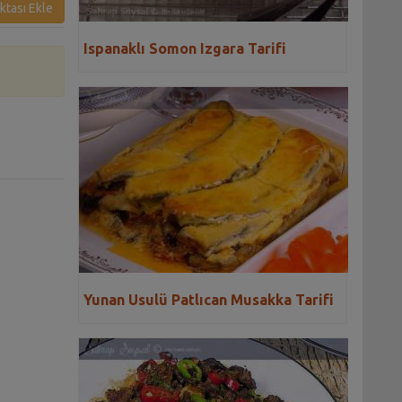
ktası Ekle
Ispanaklı Somon Izgara Tarifi
Yunan Usulü Patlıcan Musakka Tarifi