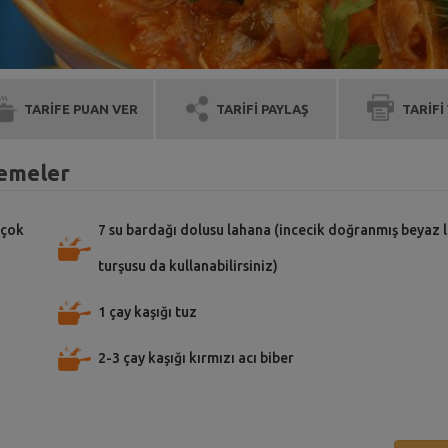
TARİFE PUAN VER
TARİFİ PAYLAŞ
TARİFİ
zemeler
 çok
7 su bardağı dolusu lahana (incecik doğranmış beyaz 
turşusu da kullanabilirsiniz)
1 çay kaşığı tuz
2-3 çay kaşığı kırmızı acı biber