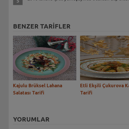
BENZER TARİFLER
ası
Kajulu Brüksel Lahana
Etli Ekşili Çukurova 
Salatası Tarifi
Tarifi
YORUMLAR