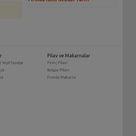
r
Pilav ve Makarnalar
 Yeşil Fasulye
Pirinç Pilavı
mya
Bulgur Pilavı
sa
Fırında Makarna