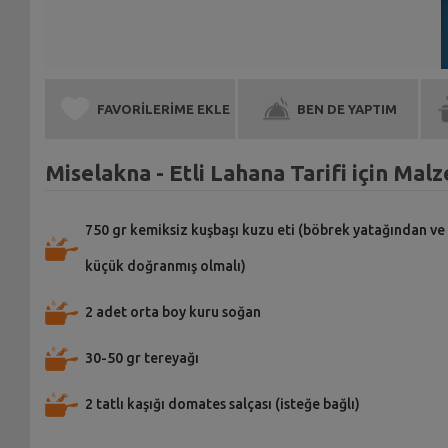
FAVORİLERİME EKLE
BEN DE YAPTIM
Miselakna - Etli Lahana Tarifi için Mal
750 gr kemiksiz kuşbaşı kuzu eti (böbrek yatağından ve
küçük doğranmış olmalı)
2 adet orta boy kuru soğan
30-50 gr tereyağı
2 tatlı kaşığı domates salçası (isteğe bağlı)