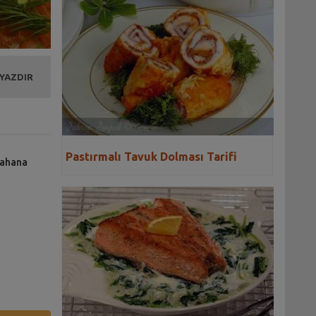
 YAZDIR
Pastırmalı Tavuk Dolması Tarifi
lahana