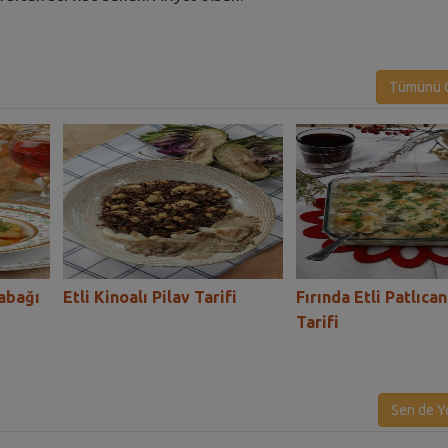
Tümünü G
Kabağı
Etli Kinoalı Pilav Tarifi
Fırında Etli Patlıca
Tarifi
Sen de Y