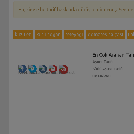
Hiç kimse bu tarif hakkında görüş bildirmemiş. Sen de
kuzu eti
kuru soğan
tereyağı
domates salçası
La
En Çok Aranan Tari
Aşure Tarifi
Sütlü Aşure Tarifi
Un Helvası