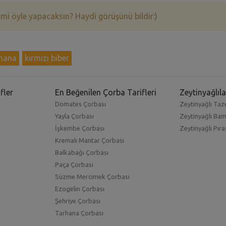
 mi öyle yapacaksın? Haydi görüşünü bildir:)
hana
kırmızı biber
fler
En Beğenilen Çorba Tarifleri
Zeytinyağlıla
Domates Çorbası
Zeytinyağlı Taze
Yayla Çorbası
Zeytinyağlı Ba
İşkembe Çorbası
Zeytinyağlı Pıra
Kremalı Mantar Çorbası
Balkabağı Çorbası
Paça Çorbası
Süzme Mercimek Çorbası
Ezogelin Çorbası
Şehriye Çorbası
Tarhana Çorbası