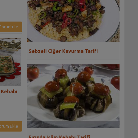
örüntüle
Sebzeli Ciğer Kavurma Tarifi
n Kebabı
Acılı Kırmızı Lahana Turşusu
Bizim Evin Etli Y
Tarifi
Sarması Tarifi
orum Ekle
Fırında Islim Kebabı Tarifi