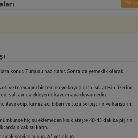
aları
Püf No
şı
ılara konur. Turşusu hazırlanır. Sonra da yemeklik olarak
eti ve tereyağını bir tencereye koyup orta ısılı ateşin üzerine
urun, salçayı da ekleyerek kavurmaya devam edin.
ave edip, kırmız acı biberi ve tuzu serpiştirin ve karıştırın.
ümkünse hiç su eklemeden kısık ateşte 40-45 dakika pişirin.
iktarda sıcak su katın.
 sıcak servise sunun. Afiyet olsun.