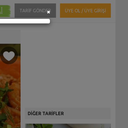
ĞI
Close
TARİF GÖNDER
ÜYE OL / ÜYE GİRİŞİ
×
DİĞER TARİFLER