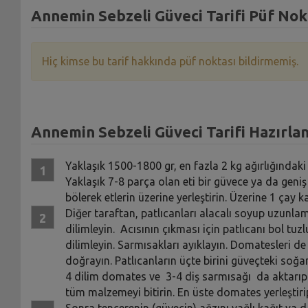
Annemin Sebzeli Güveci Tarifi Püf Nok
Hiç kimse bu tarif hakkında püf noktası bildirmemiş.
Annemin Sebzeli Güveci Tarifi Hazırlan
Yaklaşık 1500-1800 gr, en fazla 2 kg ağırlığındaki 
Yaklaşık 7-8 parça olan eti bir güvece ya da geniş
bölerek etlerin üzerine yerleştirin. Üzerine 1 çay k
Diğer taraftan, patlıcanları alacalı soyup uzu
dilimleyin. Acısının çıkması için patlıcanı bol tuz
dilimleyin. Sarmısakları ayıklayın. Domatesleri de 
doğrayın. Patlıcanların üçte birini güveçteki soğanl
4 dilim domates ve 3-4 diş sarmısağı da aktarıp tu
tüm malzemeyi bitirin. En üste domates yerleştirip
Sonra tencerenin (güvecin) ağzını yağlı kağıt ya 