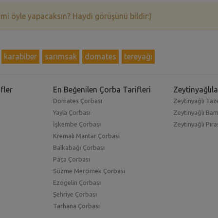
 mi öyle yapacaksın? Haydi görüşünü bildir:)
karabiber
sarımsak
domates
tereyağı
fler
En Beğenilen Çorba Tarifleri
Zeytinyağlıla
Domates Çorbası
Zeytinyağlı Taze
Yayla Çorbası
Zeytinyağlı Ba
İşkembe Çorbası
Zeytinyağlı Pıra
Kremalı Mantar Çorbası
Balkabağı Çorbası
Paça Çorbası
Süzme Mercimek Çorbası
Ezogelin Çorbası
Şehriye Çorbası
Tarhana Çorbası