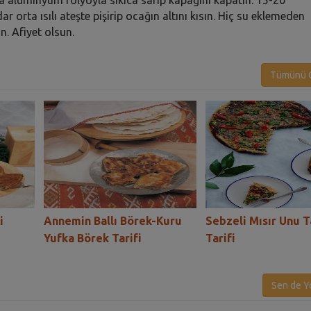
orta ısılı ateşte pişirip ocağın altını kısın. Hiç su eklemeden
n. Afiyet olsun.
Tümünü G
i
Annemin Ballı Börek-Kuru
Sebzeli Mısır Unu T
Yufka Börek Tarifi
Tarifi
Sen de Y