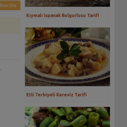
ktası Ekle
Kıymalı Ispanak Bulgurlusu Tarifi
.
Etli Terbiyeli Kereviz Tarifi