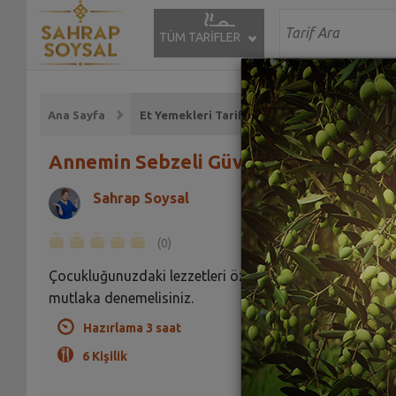
TÜM TARİFLER
Ana Sayfa
Et Yemekleri Tarifleri
Annemin Sebzeli Güveci Tarifi
Sahrap Soysal
(0)
Çocukluğunuzdaki lezzetleri özleyenlerdeniz bu tarifi
mutlaka denemelisiniz.
Hazırlama 3 saat
6 Kişilik