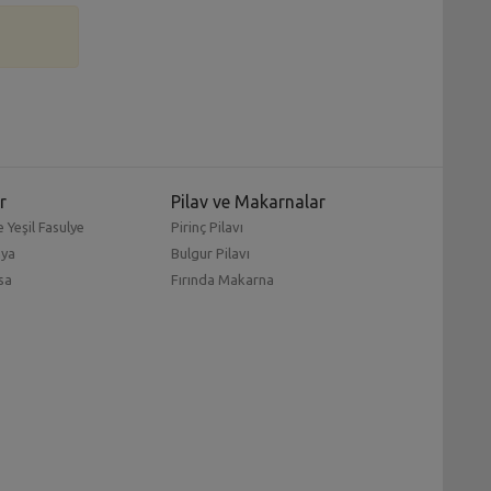
r
Pilav ve Makarnalar
 Yeşil Fasulye
Pirinç Pilavı
mya
Bulgur Pilavı
sa
Fırında Makarna