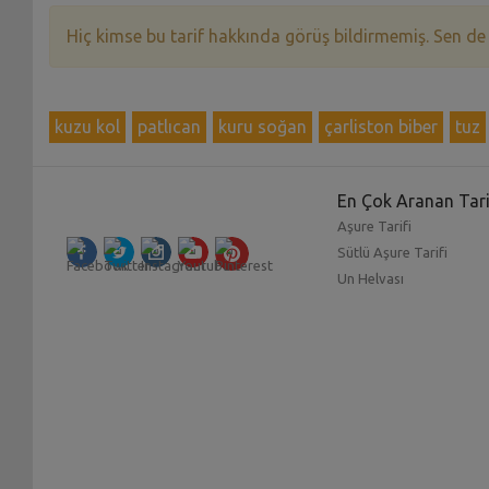
Hiç kimse bu tarif hakkında görüş bildirmemiş. Sen de
kuzu kol
patlıcan
kuru soğan
çarliston biber
tuz
En Çok Aranan Tari
Aşure Tarifi
Sütlü Aşure Tarifi
Un Helvası