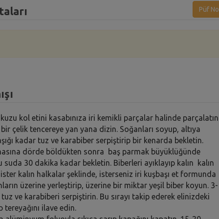
taları
Püf No
ışı
kuzu kol etini kasabınıza iri kemikli parçalar halinde parçalatın
 bir çelik tencereye yan yana dizin. Soğanları soyup, altıya
aşığı kadar tuz ve karabiber serpiştirip bir kenarda bekletin.
nlamasına dörde böldükten sonra baş parmak büyüklüğünde
lu suda 30 dakika kadar bekletin. Biberleri ayıklayıp kalın kalın
ister kalın halkalar şeklinde, isterseniz iri kuşbaşı et formunda
arın üzerine yerleştirip, üzerine bir miktar yeşil biber koyun. 3-
z ve karabiberi serpiştirin. Bu sırayı takip ederek elinizdeki
 tereyağını ilave edin.
da alüminyum folyoyla sıkıca sarıp kapağını kapatın. 15-20