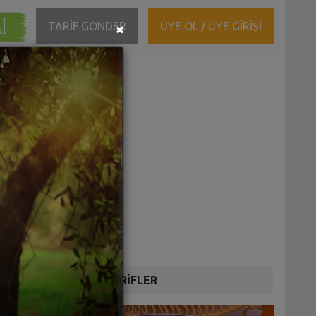
ĞI
Close
TARİF GÖNDER
ÜYE OL / ÜYE GİRİŞİ
×
DİĞER TARİFLER