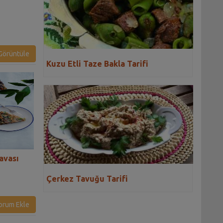
örüntüle
Kuzu Etli Taze Bakla Tarifi
avası
Fırında Sebzeli Mücver
Annemin Usulü C
Tarifi
Kavurması Tarifi
Çerkez Tavuğu Tarifi
orum Ekle