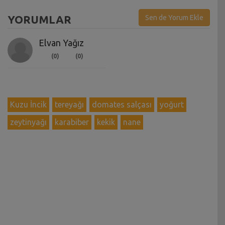
YORUMLAR
Sen de Yorum Ekle
Elvan Yağız
(0)
(0)
Kuzu İncik
tereyağı
domates salçası
yoğurt
zeytinyağı
karabiber
kekik
nane