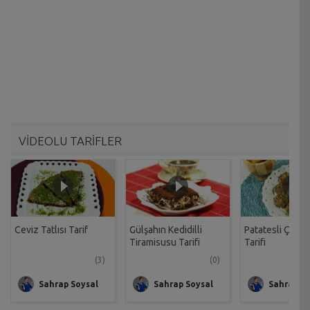
VİDEOLU TARİFLER
Ceviz Tatlısı Tarif
Gülşahın Kedidilli
Patatesli Çıtır 
Tiramisusu Tarifi
Tarifi
(3)
(0)
Sahrap Soysal
Sahrap Soysal
Sahrap So