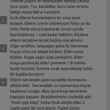
Üzerine yoğurt ve zeytinyağını ekleyip çatalla
iyice çırpın. Tuz, karabiber, kuru nane ve kuru
kekiği serpip tekrar karıştırın.
İncik etlerini hazırladığınız bu sosa iyice
bulayın. Etlerin üzerini alüminyum folyo ya da
streç filmle sıkıca kapatarak sosun içinde
buzdolabında 1 saat kadar bekletin. Böylece
etlerin lezzetine lezzet katmış olacaksınız.
Diğer taraftan, tereyağını geniş bir tencereye
koyup orta ısılı ateşte kızdırın. Etleri sosla
birlikte kızgın yağın içine yerleştirin. Etleri
maşa yardımıyla etleri çevirerek 7-8 dakika
kadar kızartın. Üzerine sıcak suyu ekleyip tahta
bir kaşıkla karıştırın.
Etlerin tencerede yatık vaziyette durmasına
dikkat edin. Tenceredeki su kaynamaya başlar
başlamaz ocağın altını iyice kısıp tencerenin
kapağını kapatın. Büyüklerimizin söylediği gibi
“mum ışığı ateşi” kadar kısık ateşte etleri 2
saate yakın bir süre pişirin. Pişme süresi