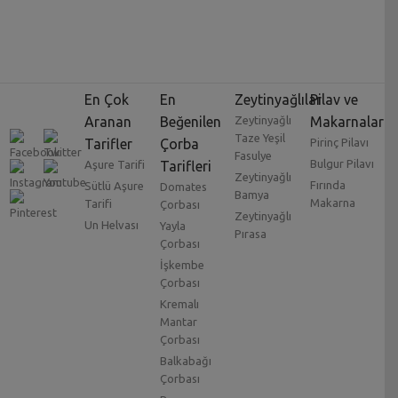
En Çok
En
Zeytinyağlılar
Pilav ve
Aranan
Beğenilen
Zeytinyağlı
Makarnalar
Taze Yeşil
Tarifler
Çorba
Pirinç Pilavı
Fasulye
Bulgur Pilavı
Aşure Tarifi
Tarifleri
Zeytinyağlı
Fırında
Sütlü Aşure
Domates
Bamya
Makarna
Tarifi
Çorbası
Zeytinyağlı
Un Helvası
Yayla
Pırasa
Çorbası
İşkembe
Çorbası
Kremalı
Mantar
Çorbası
Balkabağı
Çorbası