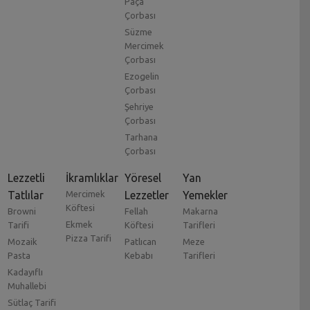
Paça
Çorbası
Süzme
Mercimek
Çorbası
Ezogelin
Çorbası
Şehriye
Çorbası
Tarhana
Çorbası
Lezzetli
İkramlıklar
Yöresel
Yan
Tatlılar
Mercimek
Lezzetler
Yemekler
Köftesi
Browni
Fellah
Makarna
Ekmek
Tarifi
Köftesi
Tarifleri
Pizza Tarifi
Mozaik
Patlıcan
Meze
Pasta
Kebabı
Tarifleri
Kadayıflı
Muhallebi
Sütlaç Tarifi