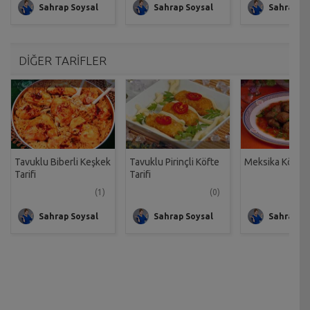
Sahrap Soysal
Sahrap Soysal
Sahrap So
DİĞER TARİFLER
Tavuklu Biberli Keşkek
Tavuklu Pirinçli Köfte
Meksika Köftesi
Tarifi
Tarifi
(1)
(0)
Sahrap Soysal
Sahrap Soysal
Sahrap So