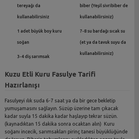
tereyağı da
biber (Yeşil sivribiber de
kullanabilirsiniz
kullanabilirsiniz)
1 adet büyük boy kuru
7-8 su bardağı sıcak su
soğan
(et ya da tavuk suyu da
kullanabilirsiniz)
3-4 diş sarımsak
Kuzu Etli Kuru Fasulye Tarifi
Hazırlanışı
Fasulyeyi ılık suda 6-7 saat ya da bir gece bekletip
yumuşamasını sağlayın. Süzüp üzerine tam çıkacak
kadar suyla 15 dakika kadar haşlayıp tekrar süzün.
(kaynadıktan 15 dakika sonra ocaktan alın) Kuru
soğanı incecik, sarımsakları pirinç tanesi büyüklüğünde