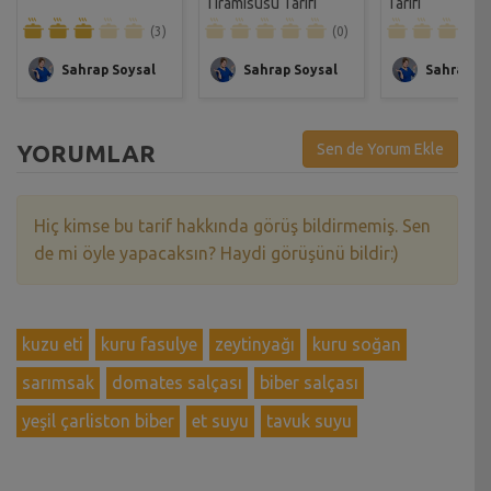
Tiramisusu Tarifi
Tarifi
(3)
(0)
Sahrap Soysal
Sahrap Soysal
Sahrap So
YORUMLAR
Sen de Yorum Ekle
Hiç kimse bu tarif hakkında görüş bildirmemiş. Sen
de mi öyle yapacaksın? Haydi görüşünü bildir:)
kuzu eti
kuru fasulye
zeytinyağı
kuru soğan
sarımsak
domates salçası
biber salçası
yeşil çarliston biber
et suyu
tavuk suyu