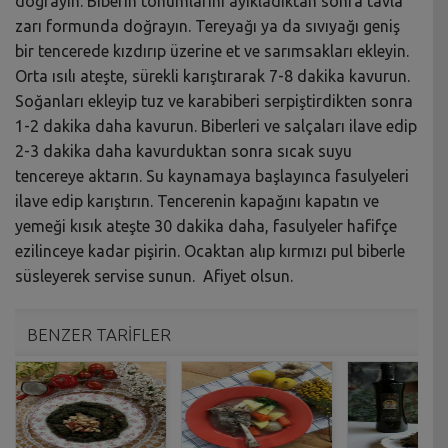
doğrayın. Biberin tohumlarını ayıkladıktan sonra tavla
zarı formunda doğrayın. Tereyağı ya da sıvıyağı geniş
bir tencerede kızdırıp üzerine et ve sarımsakları ekleyin.
Orta ısılı ateşte, sürekli karıştırarak 7-8 dakika kavurun.
Soğanları ekleyip tuz ve karabiberi serpiştirdikten sonra
1-2 dakika daha kavurun. Biberleri ve salçaları ilave edip
2-3 dakika daha kavurduktan sonra sıcak suyu
tencereye aktarın. Su kaynamaya başlayınca fasulyeleri
ilave edip karıştırın. Tencerenin kapağını kapatın ve
yemeği kısık ateşte 30 dakika daha, fasulyeler hafifçe
ezilinceye kadar pişirin. Ocaktan alıp kırmızı pul biberle
süsleyerek servise sunun. Afiyet olsun.
BENZER TARİFLER