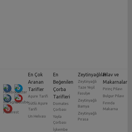
En Çok
En
Zeytinyağlılar
Pilav ve
Aranan
Beğenilen
Zeytinyağlı
Makarnalar
Taze Yeşil
Tarifler
Çorba
Pirinç Pilavı
Fasulye
Bulgur Pilavı
Aşure Tarifi
Tarifleri
Zeytinyağlı
Fırında
Sütlü Aşure
Domates
Bamya
Makarna
Tarifi
Çorbası
Zeytinyağlı
Un Helvası
Yayla
Pırasa
Çorbası
İşkembe