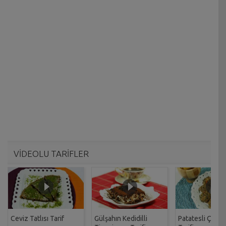
VİDEOLU TARİFLER
Ceviz Tatlısı Tarif
Gülşahın Kedidilli
Patatesli Çıtır 