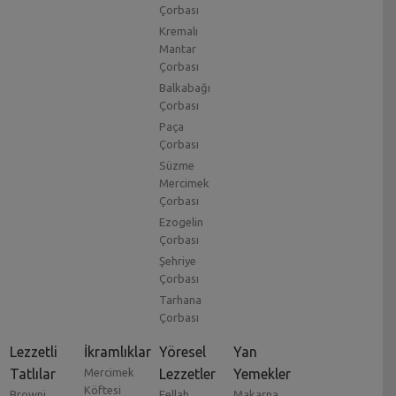
Çorbası
Kremalı
Mantar
Çorbası
Balkabağı
Çorbası
Paça
Çorbası
Süzme
Mercimek
Çorbası
Ezogelin
Çorbası
Şehriye
Çorbası
Tarhana
Çorbası
Lezzetli
İkramlıklar
Yöresel
Yan
Tatlılar
Mercimek
Lezzetler
Yemekler
Köftesi
Browni
Fellah
Makarna