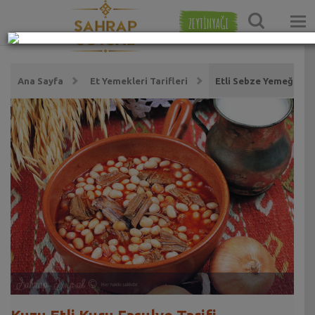
ZEYTİNYAĞI
Ana Sayfa
Et Yemekleri Tarifleri
Etli Sebze Yemeği Tari