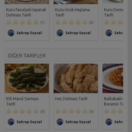
Kuru Fasulyeli Ispanak
Kuzu İncik Haşlama
Kuru Domatesli 
Dolması Tarifi
Tarifi
Tarifi
(1)
(0)
Sahrap Soysal
Sahrap Soysal
Sahrap So
DİĞER TARİFLER
Etli Marul Sarması
Has Dolması Tarifi
Balkabaklı Yan
Tarifi
Boranisi Tarifi
(0)
(0)
Sahrap Soysal
Sahrap Soysal
Sahrap So