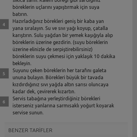
sıkıca sarın. Kalem böreği gibi sardığınız
böreklerin uçlarını yapıştırmak için suya
batırın.
Hazırladığınız börekleri geniş bir kaba yan
yana sıralayın. Su ve sıvı yağı koyup, çatalla
karıştırın. Sulu yağdan bir yemek kaşığıyla alıp
böreklerin üzerine gezdirin. (suyu böreklerin
üzerine elinizle de serpiştirebilirsiniz)
böreklerin suyu çekmesi için yaklaşık 10 dakika
bekleyin.
Suyunu çeken böreklerin her tarafını galeta
ununa bulayın. Börekleri büyük bir tavada
kızdırdığınız sıvı yağda altın sarısı oluncaya
kadar dek, çevirerek kızartın.
Servis tabağına yerleştirdiğiniz börekleri
isterseniz yanlarına sarmısaklı yoğurt koyarak
servise sunun.
BENZER TARİFLER