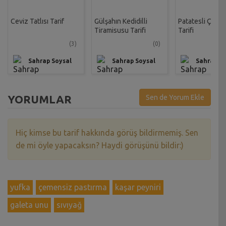
Ceviz Tatlısı Tarif
Gülşahın Kedidilli
Patatesli Çıtır 
Tiramisusu Tarifi
Tarifi
(3)
(0)
Sahrap Soysal
Sahrap Soysal
Sahrap So
YORUMLAR
Sen de Yorum Ekle
Hiç kimse bu tarif hakkında görüş bildirmemiş. Sen
de mi öyle yapacaksın? Haydi görüşünü bildir:)
yufka
çemensiz pastırma
kaşar peyniri
galeta unu
sıvıyağ