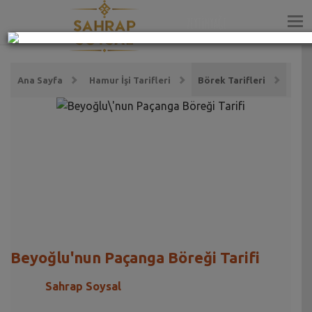
ZEYTİNYAĞI
Ana Sayfa
Hamur İşi Tarifleri
Börek Tarifleri
Beyoğlu'nun Paçanga Böreği Tarifi
Sahrap Soysal