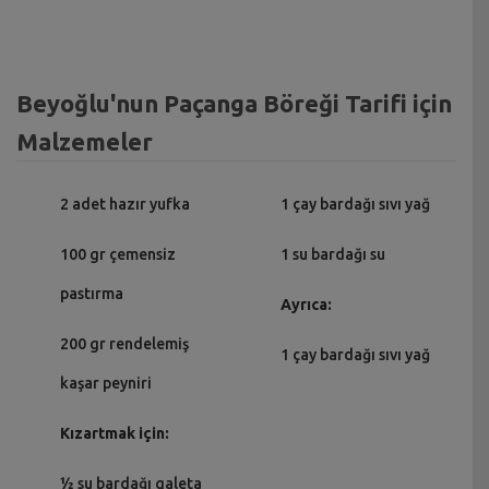
Beyoğlu'nun Paçanga Böreği Tarifi için
Malzemeler
2 adet hazır yufka
1 çay bardağı sıvı yağ
100 gr çemensiz
1 su bardağı su
pastırma
Ayrıca:
200 gr rendelemiş
1 çay bardağı sıvı yağ
kaşar peyniri
Kızartmak için:
½ su bardağı galeta