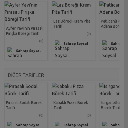
Laz Böreği-Krem Pita
Patlıcanlı Kıyma
Tarifi
Adana Böreği Ta
Ayfer Yavi'nin Pırasalı
Pırışka Böreği Tarifi
(0)
(0)
Sahrap Soysal
Sahrap So
Sahrap Soysal
DİĞER TARİFLER
Pırasalı Sodalı Börek
Kabaklı Pizza Börek
Isırganotlu Lor
Tarifi
Tarifi
Börek Tarifi
(0)
(0)
Sahrap Soysal
Sahrap Soysal
Sahrap So