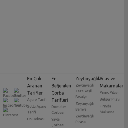
En Çok
En
Zeytinyağlılar
Pilav ve
Aranan
Beğenilen
Zeytinyağlı
Makarnalar
Taze Yeşil
Tarifler
Çorba
Pirinç Pilavı
Fasulye
Bulgur Pilavı
Aşure Tarifi
Tarifleri
Zeytinyağlı
Fırında
Sütlü Aşure
Domates
Bamya
Makarna
Tarifi
Çorbası
Zeytinyağlı
Un Helvası
Yayla
Pırasa
Çorbası