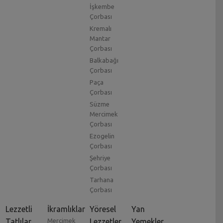
İşkembe
Çorbası
Kremalı
Mantar
Çorbası
Balkabağı
Çorbası
Paça
Çorbası
Süzme
Mercimek
Çorbası
Ezogelin
Çorbası
Şehriye
Çorbası
Tarhana
Çorbası
Lezzetli
İkramlıklar
Yöresel
Yan
Tatlılar
Mercimek
Lezzetler
Yemekler