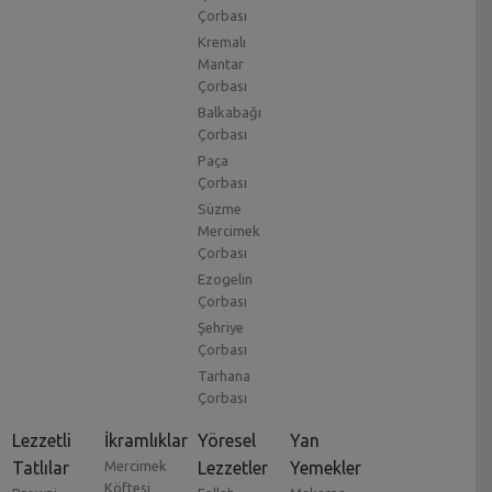
Çorbası
Kremalı
Mantar
Çorbası
Balkabağı
Çorbası
Paça
Çorbası
Süzme
Mercimek
Çorbası
Ezogelin
Çorbası
Şehriye
Çorbası
Tarhana
Çorbası
Lezzetli
İkramlıklar
Yöresel
Yan
Tatlılar
Mercimek
Lezzetler
Yemekler
Köftesi