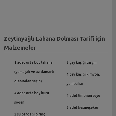
Zeytinyağlı Lahana Dolması Tarifi için
Malzemeler
1 adet orta boy lahana
2 çay kaşığı tarçın
(yumuşak ve az damarlı
1 çay kaşığı kimyon,
olanından seçin)
yenibahar
4 adet orta boy kuru
1 adet limonun suyu
soğan
3 adet kesmeşeker
2 su bardağı pirinç