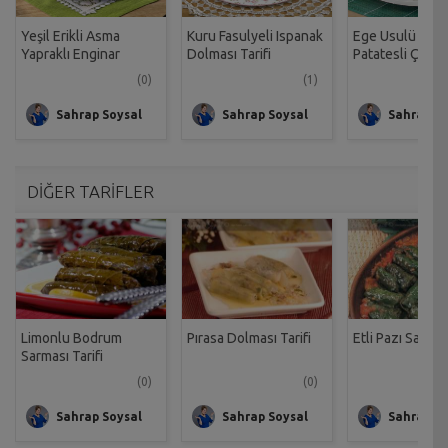
Yeşil Erikli Asma
Kuru Fasulyeli Ispanak
Ege Usulü Zeyt
Yapraklı Enginar
Dolması Tarifi
Patatesli Çağla 
Dolması Tarifi
(0)
(1)
Sahrap Soysal
Sahrap Soysal
Sahrap So
DİĞER TARİFLER
Limonlu Bodrum
Pırasa Dolması Tarifi
Etli Pazı Sarması
Sarması Tarifi
(0)
(0)
Sahrap Soysal
Sahrap Soysal
Sahrap So