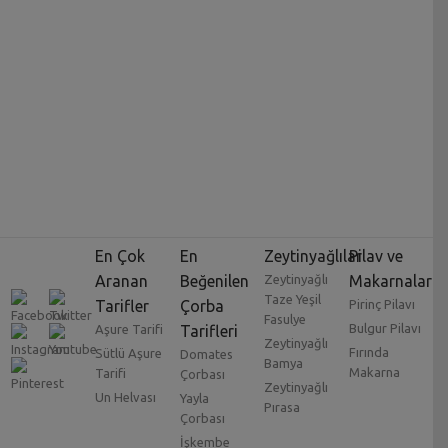
En Çok
En
Zeytinyağlılar
Pilav ve
Aranan
Beğenilen
Zeytinyağlı
Makarnalar
Taze Yeşil
Tarifler
Çorba
Pirinç Pilavı
Fasulye
Bulgur Pilavı
Aşure Tarifi
Tarifleri
Zeytinyağlı
Fırında
Sütlü Aşure
Domates
Bamya
Makarna
Tarifi
Çorbası
Zeytinyağlı
Un Helvası
Yayla
Pırasa
Çorbası
İşkembe