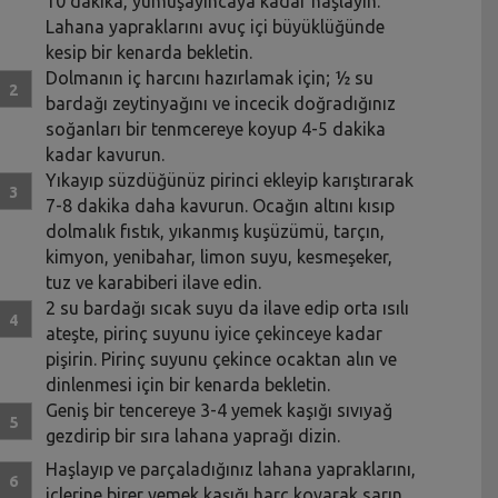
10 dakika, yumuşayıncaya kadar haşlayın.
Lahana yapraklarını avuç içi büyüklüğünde
kesip bir kenarda bekletin.
Dolmanın iç harcını hazırlamak için; ½ su
bardağı zeytinyağını ve incecik doğradığınız
soğanları bir tenmcereye koyup 4-5 dakika
kadar kavurun.
Yıkayıp süzdüğünüz pirinci ekleyip karıştırarak
7-8 dakika daha kavurun. Ocağın altını kısıp
dolmalık fıstık, yıkanmış kuşüzümü, tarçın,
kimyon, yenibahar, limon suyu, kesmeşeker,
tuz ve karabiberi ilave edin.
2 su bardağı sıcak suyu da ilave edip orta ısılı
ateşte, pirinç suyunu iyice çekinceye kadar
pişirin. Pirinç suyunu çekince ocaktan alın ve
dinlenmesi için bir kenarda bekletin.
Geniş bir tencereye 3-4 yemek kaşığı sıvıyağ
gezdirip bir sıra lahana yaprağı dizin.
Haşlayıp ve parçaladığınız lahana yapraklarını,
içlerine birer yemek kaşığı harç koyarak sarın.