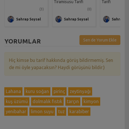
Tiramisusu Tarifi
Tarifi
(3)
(0)
Sahrap Soysal
Sahrap Soysal
Sahrap So
YORUMLAR
Sen de Yorum Ekle
Hiç kimse bu tarif hakkında görüş bildirmemiş. Sen
de mi öyle yapacaksın? Haydi görüşünü bildir:)
Lahana
kuru soğan
pirinç
zeytinyağı
kuş üzümü
dolmalık fıstık
tarçın
kimyon
yenibahar
limon suyu
tuz
karabiber