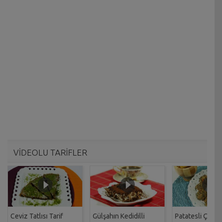
VİDEOLU TARİFLER
Ceviz Tatlısı Tarif
Gülşahın Kedidilli
Patatesli Çıtır 