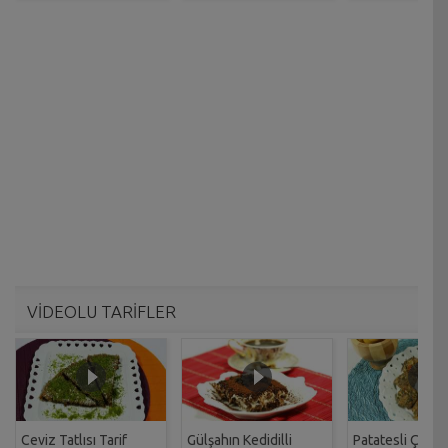
VİDEOLU TARİFLER
Ceviz Tatlısı Tarif
Gülşahın Kedidilli
Patatesli Çıtır 