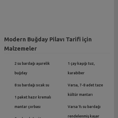
Modern Buğday Pilavı Tarifi için
Malzemeler
2 su bardağı aşurelik
1 çay kaşığı tuz,
buğday
karabiber
8 su bardağı sıcak su
Varsa, 7-8 adet taze
kültür mantarı
1 paket hazır kremalı
mantar çorbası
Varsa ½ su bardağı
rendelenmiş kaşar