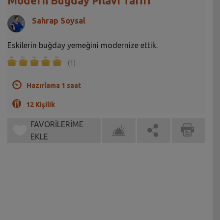
Modern Buğday Pilavı Tarifi
Sahrap Soysal
Eskilerin buğday yemeğini modernize ettik.
(1)
Hazırlama 1 saat
12 Kişilik
FAVORİLERİME
EKLE