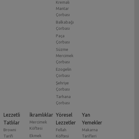
Kremalı
Mantar
Çorbası
Balkabağı
Çorbası
Paça
Çorbası
Süzme
Mercimek
Çorbası
Ezogelin
Çorbası
Şehriye
Çorbası
Tarhana
Çorbası
Lezzetli
İkramlıklar
Yöresel
Yan
Tatlılar
Mercimek
Lezzetler
Yemekler
Köftesi
Browni
Fellah
Makarna
Ekmek
Tarifi
Köftesi
Tarifleri