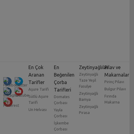
En Çok
En
Zeytinyağlılar
Pilav ve
Aranan
Beğenilen
Zeytinyağlı
Makarnalar
Taze Yeşil
Tarifler
Çorba
Pirinç Pilavı
Fasulye
Bulgur Pilavı
Aşure Tarifi
Tarifleri
Zeytinyağlı
Fırında
Sütlü Aşure
Domates
Bamya
Makarna
Tarifi
Çorbası
Zeytinyağlı
Un Helvası
Yayla
Pırasa
Çorbası
İşkembe
Çorbası