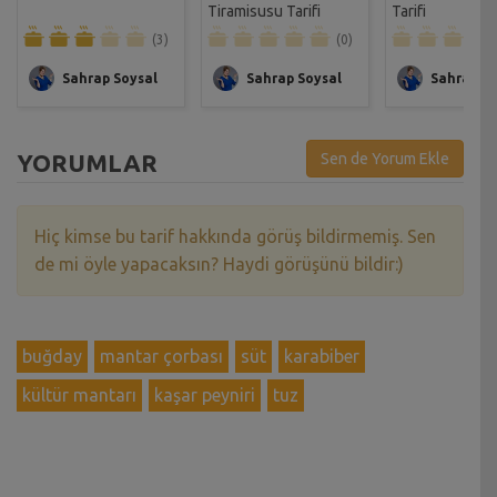
Tiramisusu Tarifi
Tarifi
(3)
(0)
Sahrap Soysal
Sahrap Soysal
Sahrap So
YORUMLAR
Sen de Yorum Ekle
Hiç kimse bu tarif hakkında görüş bildirmemiş. Sen
de mi öyle yapacaksın? Haydi görüşünü bildir:)
buğday
mantar çorbası
süt
karabiber
kültür mantarı
kaşar peyniri
tuz