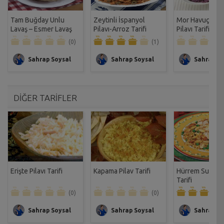
Tam Buğday Unlu
Zeytinli İspanyol
Mor Havuç-Keşş
Lavaş – Esmer Lavaş
Pilavı-Arroz Tarifi
Pilavı Tarifi
Tarifi
(0)
(1)
Sahrap Soysal
Sahrap Soysal
Sahrap So
DİĞER TARİFLER
Erişte Pilavı Tarifi
Kapama Pilav Tarifi
Hürrem Sultan P
Tarifi
(0)
(0)
Sahrap Soysal
Sahrap Soysal
Sahrap So