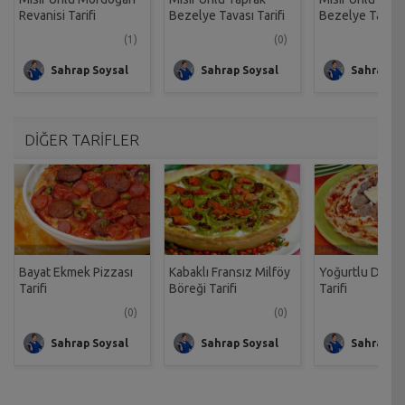
Revanisi Tarifi
Bezelye Tavası Tarifi
Bezelye Tarifi
(1)
(0)
Sahrap Soysal
Sahrap Soysal
Sahrap So
DİĞER TARİFLER
Bayat Ekmek Pizzası
Kabaklı Fransız Milföy
Yoğurtlu Damat
Tarifi
Böreği Tarifi
Tarifi
(0)
(0)
Sahrap Soysal
Sahrap Soysal
Sahrap So