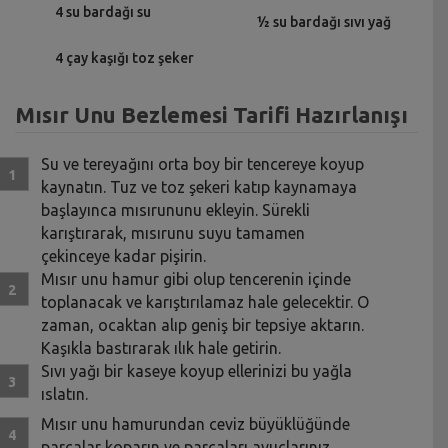
4 su bardağı su
½ su bardağı sıvı yağ
4 çay kaşığı toz şeker
Mısır Unu Bezlemesi Tarifi Hazırlanışı
Su ve tereyağını orta boy bir tencereye koyup
kaynatın. Tuz ve toz şekeri katıp kaynamaya
başlayınca mısırununu ekleyin. Sürekli
karıştırarak, mısırunu suyu tamamen
çekinceye kadar pişirin.
Mısır unu hamur gibi olup tencerenin içinde
toplanacak ve karıştırılamaz hale gelecektir. O
zaman, ocaktan alıp geniş bir tepsiye aktarın.
Kaşıkla bastırarak ılık hale getirin.
Sıvı yağı bir kaseye koyup ellerinizi bu yağla
ıslatın.
Mısır unu hamurundan ceviz büyüklüğünde
parçalar koparın ve parçaları avuçlarınız