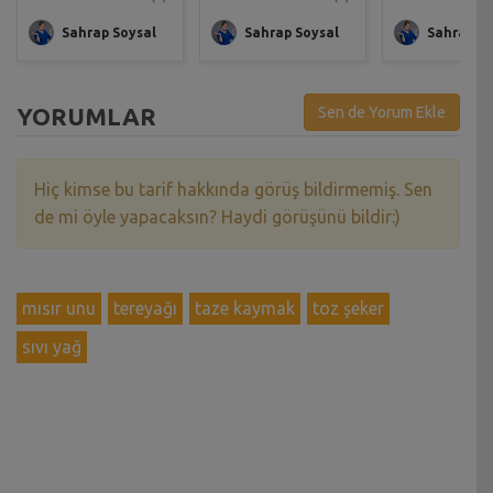
Sahrap Soysal
Sahrap Soysal
Sahrap So
YORUMLAR
Sen de Yorum Ekle
Hiç kimse bu tarif hakkında görüş bildirmemiş. Sen
de mi öyle yapacaksın? Haydi görüşünü bildir:)
mısır unu
tereyağı
taze kaymak
toz şeker
sıvı yağ