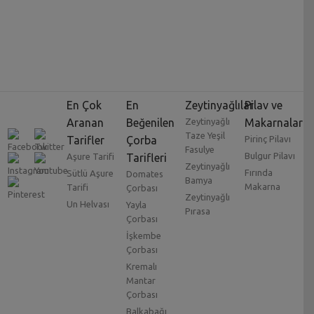
En Çok
En
Zeytinyağlılar
Pilav ve
Aranan
Beğenilen
Zeytinyağlı
Makarnalar
Taze Yeşil
Tarifler
Çorba
Pirinç Pilavı
Fasulye
Bulgur Pilavı
Aşure Tarifi
Tarifleri
Zeytinyağlı
Fırında
Sütlü Aşure
Domates
Bamya
Makarna
Tarifi
Çorbası
Zeytinyağlı
Un Helvası
Yayla
Pırasa
Çorbası
İşkembe
Çorbası
Kremalı
Mantar
Çorbası
Balkabağı