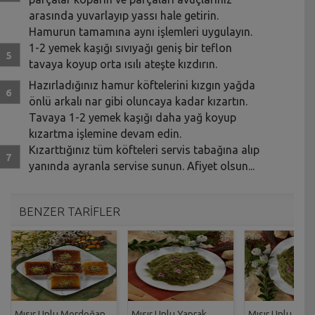
arasında yuvarlayıp yassı hale getirin.
Hamurun tamamına aynı işlemleri uygulayın.
1-2 yemek kaşığı sıvıyağı geniş bir teflon
tavaya koyup orta ısılı ateşte kızdırın.
Hazırladığınız hamur köftelerini kızgın yağda
önlü arkalı nar gibi oluncaya kadar kızartın.
Tavaya 1-2 yemek kaşığı daha yağ koyup
kızartma işlemine devam edin.
Kızarttığınız tüm köfteleri servis tabağına alıp
yanında ayranla servise sunun. Afiyet olsun...
BENZER TARİFLER
Mısır Unlu Mordoğan
Mısır Unlu Yaprak
Mısır Unlu Yapr