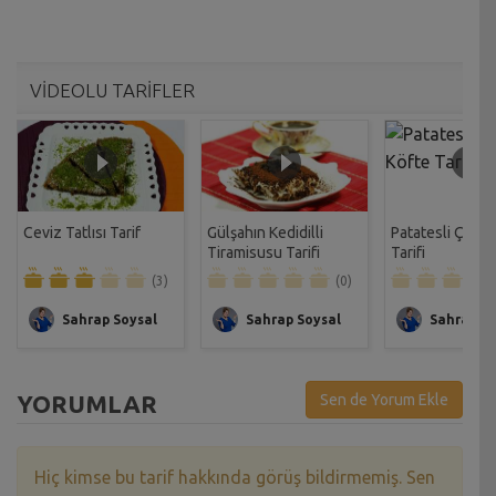
VİDEOLU TARİFLER
Ceviz Tatlısı Tarif
Gülşahın Kedidilli
Patatesli Çıtır 
Tiramisusu Tarifi
Tarifi
(3)
(0)
Sahrap Soysal
Sahrap Soysal
Sahrap So
YORUMLAR
Sen de Yorum Ekle
Hiç kimse bu tarif hakkında görüş bildirmemiş. Sen