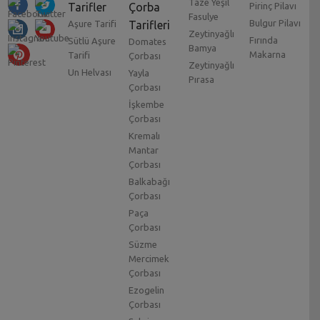
Taze Yeşil
Tarifler
Çorba
Pirinç Pilavı
Fasulye
Bulgur Pilavı
Aşure Tarifi
Tarifleri
Zeytinyağlı
Fırında
Sütlü Aşure
Domates
Bamya
Makarna
Tarifi
Çorbası
Zeytinyağlı
Un Helvası
Yayla
Pırasa
Çorbası
İşkembe
Çorbası
Kremalı
Mantar
Çorbası
Balkabağı
Çorbası
Paça
Çorbası
Süzme
Mercimek
Çorbası
Ezogelin
Çorbası