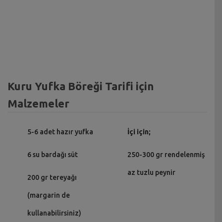
Kuru Yufka Böreği Tarifi için
Malzemeler
5-6 adet hazır yufka
İçi için;
6 su bardağı süt
250-300 gr rendelenmiş
az tuzlu peynir
200 gr tereyağı
(margarin de
kullanabilirsiniz)