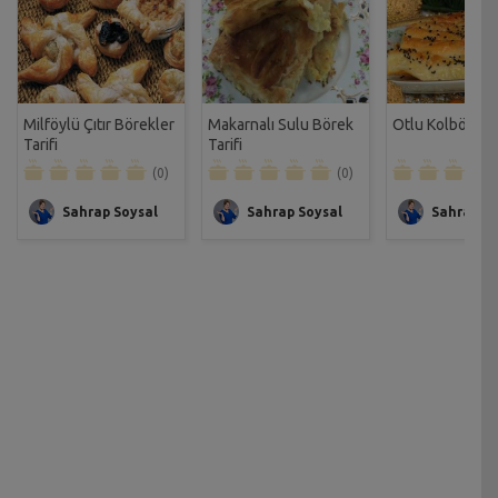
Milföylü Çıtır Börekler
Makarnalı Sulu Börek
Otlu Kolböreği 
Tarifi
Tarifi
(0)
(0)
Sahrap Soysal
Sahrap Soysal
Sahrap So