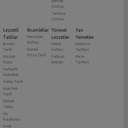
Şehriye
Çorbası
Tarhana
Çorbası
Lezzetli
İkramlıklar
Yöresel
Yan
Tatlılar
Mercimek
Lezzetler
Yemekler
Köftesi
Browni
Fellah
Makarna
Ekmek
Tarifi
Köftesi
Tarifleri
Pizza Tarifi
Mozaik
Patlıcan
Meze
Pasta
Kebabı
Tarifleri
Kadayıflı
Muhallebi
Sütlaç Tarifi
Islak Kek
Tarifi
Etimek
Tatlısı
Un
Kurabiyesi
İrmik