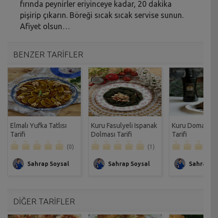
fırında peynirler eriyinceye kadar, 20 dakika
pişirip çıkarın. Böreği sıcak sıcak servise sunun.
Afiyet olsun…
BENZER TARİFLER
Elmalı Yufka Tatlısı
Kuru Fasulyeli Ispanak
Kuru Domatesli 
Tarifi
Dolması Tarifi
Tarifi
(0)
(1)
Sahrap Soysal
Sahrap Soysal
Sahrap So
DİĞER TARİFLER