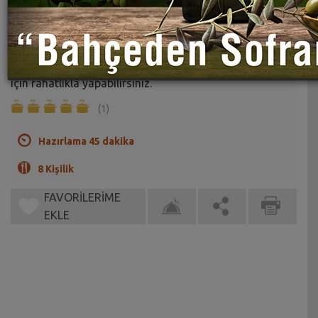
Kuru Yufka Böreği Tarifi
Sahrap Soysal
Erişim peynirli bu börek tarifini kalabalık misafirleriniz
için rahatlıkla yapabilirsiniz.
(1)
Hazırlama 45 dakika
8 Kişilik
FAVORİLERİME
EKLE