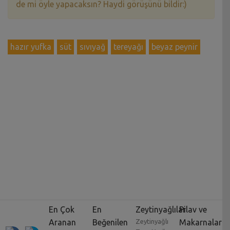
de mi öyle yapacaksın? Haydi görüşünü bildir:)
hazır yufka
süt
sıvıyağ
tereyağı
beyaz peynir
En Çok
En
Zeytinyağlılar
Pilav ve
Aranan
Beğenilen
Zeytinyağlı
Makarnalar