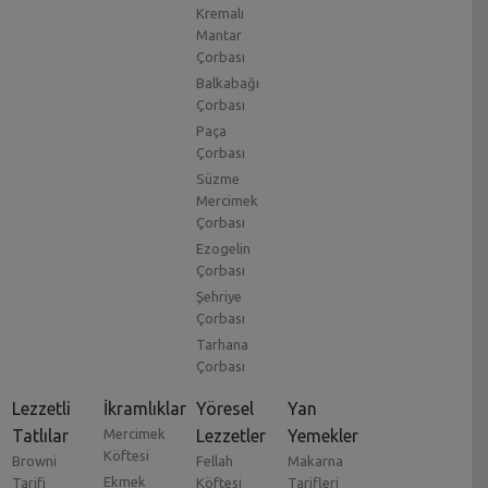
Kremalı
Mantar
Çorbası
Balkabağı
Çorbası
Paça
Çorbası
Süzme
Mercimek
Çorbası
Ezogelin
Çorbası
Şehriye
Çorbası
Tarhana
Çorbası
Lezzetli
İkramlıklar
Yöresel
Yan
Tatlılar
Mercimek
Lezzetler
Yemekler
Köftesi
Browni
Fellah
Makarna
Ekmek
Tarifi
Köftesi
Tarifleri