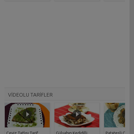
VİDEOLU TARİFLER
Ceviz Tatlısı Tarif
Gülşahın Kedidilli
Patatesli Çıtır 