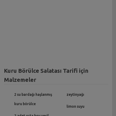
Kuru Börülce Salatası Tarifi için
Malzemeler
2 su bardağı haşlanmış
zeytinyağı
kuru börülce
limon suyu
2 adet orta boy yeşil