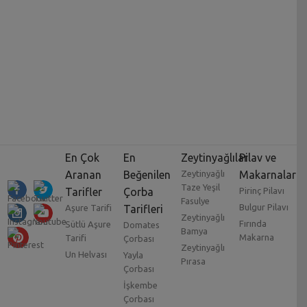
En Çok
En
Zeytinyağlılar
Pilav ve
Aranan
Beğenilen
Zeytinyağlı
Makarnalar
Taze Yeşil
Tarifler
Çorba
Pirinç Pilavı
Fasulye
Bulgur Pilavı
Aşure Tarifi
Tarifleri
Zeytinyağlı
Fırında
Sütlü Aşure
Domates
Bamya
Makarna
Tarifi
Çorbası
Zeytinyağlı
Un Helvası
Yayla
Pırasa
Çorbası
İşkembe
Çorbası