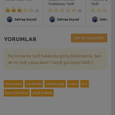
Tiramisusu Tarifi
Tarifi
(3)
(0)
Sahrap Soysal
Sahrap Soysal
Sahrap So
YORUMLAR
Sen de Yorum Ekle
Hiç kimse bu tarif hakkında görüş bildirmemiş. Sen
de mi öyle yapacaksın? Haydi görüşünü bildir:)
domates
salatalık
zeytinyağı
nane
tuz
kuru börülce
yeşil kabak