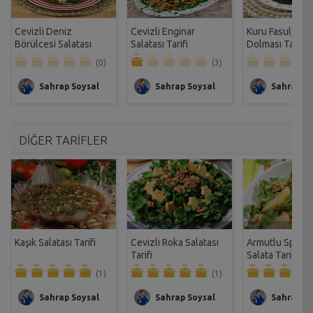
Cevizli Deniz
Cevizli Enginar
Kuru Fasulyeli 
Börülcesi Salatası
Salatası Tarifi
Dolması Tarifi
Tarifi
(0)
(3)
Sahrap Soysal
Sahrap Soysal
Sahrap So
DİĞER TARİFLER
Kaşık Salatası Tarifi
Cevizli Roka Salatası
Armutlu Spesiy
Tarifi
Salata Tarifi
(1)
(1)
Sahrap Soysal
Sahrap Soysal
Sahrap So