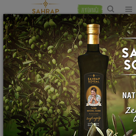
ZEYTİNYAĞI
Ana Sayfa
Hamur İşi Tarifleri