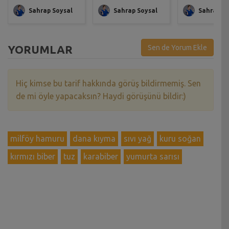
Sahrap Soysal
Sahrap Soysal
Sahrap So
YORUMLAR
Sen de Yorum Ekle
Hiç kimse bu tarif hakkında görüş bildirmemiş. Sen
de mi öyle yapacaksın? Haydi görüşünü bildir:)
milföy hamuru
dana kıyma
sıvı yağ
kuru soğan
kırmızı biber
tuz
karabiber
yumurta sarısı