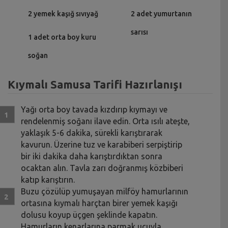
2 yemek kaşığ sıvıyağ
2 adet yumurtanın
sarısı
1 adet orta boy kuru
soğan
Kıymalı Samusa Tarifi Hazırlanışı
Yağı orta boy tavada kızdırıp kıymayı ve
rendelenmiş soğanı ilave edin. Orta ısılı ateşte,
yaklaşık 5-6 dakika, sürekli karıştırarak
kavurun. Üzerine tuz ve karabiberi serpiştirip
bir iki dakika daha karıştırdıktan sonra
ocaktan alın. Tavla zarı doğranmış közbiberi
katıp karıştırın.
Buzu çözülüp yumuşayan milföy hamurlarının
ortasına kıymalı harçtan birer yemek kaşığı
dolusu koyup üçgen şeklinde kapatın.
Hamurların kenarlarına parmak ucuyla