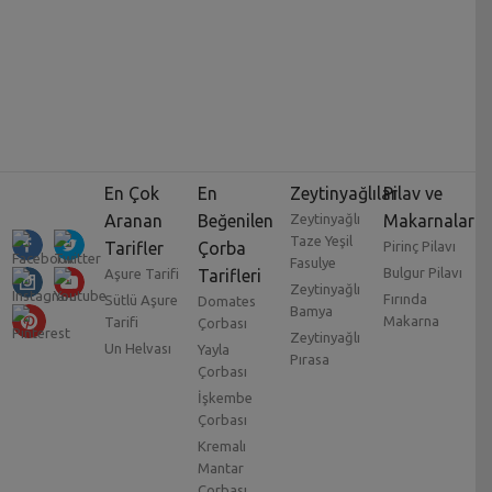
En Çok
En
Zeytinyağlılar
Pilav ve
Aranan
Beğenilen
Zeytinyağlı
Makarnalar
Taze Yeşil
Tarifler
Çorba
Pirinç Pilavı
Fasulye
Bulgur Pilavı
Aşure Tarifi
Tarifleri
Zeytinyağlı
Fırında
Sütlü Aşure
Domates
Bamya
Makarna
Tarifi
Çorbası
Zeytinyağlı
Un Helvası
Yayla
Pırasa
Çorbası
İşkembe
Çorbası
Kremalı
Mantar
Çorbası