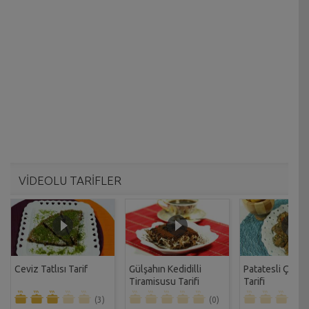
VİDEOLU TARİFLER
Ceviz Tatlısı Tarif
Gülşahın Kedidilli
Patatesli Çıtır 
Tiramisusu Tarifi
Tarifi
(3)
(0)