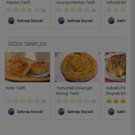
Mantısı Tarifi
Avunya Mantısı Tarifi
Sebzeli Börek T
(0)
(0)
Sahrap Soysal
Sahrap Soysal
Sahrap So
DİĞER TARİFLER
Kete Tarifi
Yumurtalı Dolanger
Kabaklı Peynirli
Böreği Tarifi
Boşnak Böreği T
(0)
(0)
Sahrap Soysal
Sahrap Soysal
Sahrap So