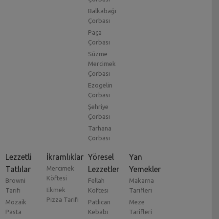
Balkabağı
Çorbası
Paça
Çorbası
Süzme
Mercimek
Çorbası
Ezogelin
Çorbası
Şehriye
Çorbası
Tarhana
Çorbası
Lezzetli
İkramlıklar
Yöresel
Yan
Tatlılar
Mercimek
Lezzetler
Yemekler
Köftesi
Browni
Fellah
Makarna
Ekmek
Tarifi
Köftesi
Tarifleri
Pizza Tarifi
Mozaik
Patlıcan
Meze
Pasta
Kebabı
Tarifleri