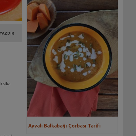
 YAZDIR
eksika
Ayvalı Balkabağı Çorbası Tarifi