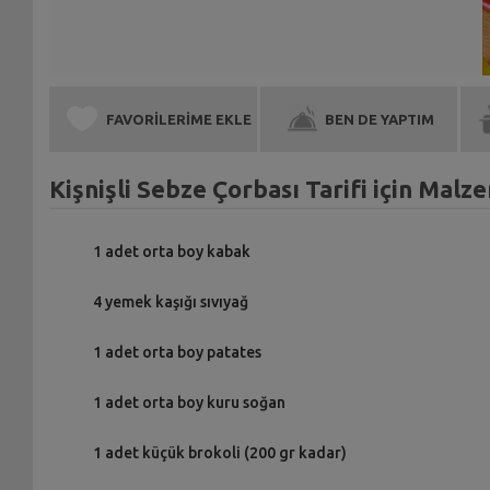
FAVORİLERİME EKLE
BEN DE YAPTIM
Kişnişli Sebze Çorbası Tarifi için Malz
1 adet orta boy kabak
4 yemek kaşığı sıvıyağ
1 adet orta boy patates
1 adet orta boy kuru soğan
1 adet küçük brokoli (200 gr kadar)