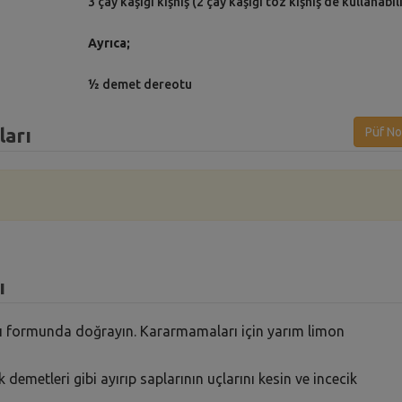
3 çay kaşığı kişniş (2 çay kaşığı toz kişniş de kullanabil
Ayrıca;
½ demet dereotu
ları
Püf No
ı
arı formunda doğrayın. Kararmamaları için yarım limon
 demetleri gibi ayırıp saplarının uçlarını kesin ve incecik