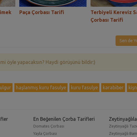
cimek
Paça Çorbası Tarifi
Terbiyeli Kereviz S
Çorbası Tarifi
Sen de Y
 mi öyle yapacaksın? Haydi görüşünü bildir:)
ulgur
haşlanmış kuru fasulye
kuru fasulye
karabiber
kişn
fler
En Beğenilen Çorba Tarifleri
Zeytinyağlıla
Domates Çorbası
Zeytinyağlı Taze
Yayla Çorbası
Zeytinyağlı Ba