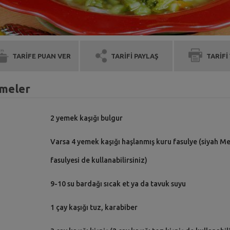
TARİFE PUAN VER
TARİFİ PAYLAŞ
TARİFİ
emeler
2 yemek kaşığı bulgur
Varsa 4 yemek kaşığı haşlanmış kuru fasulye (siyah M
fasulyesi de kullanabilirsiniz)
9-10 su bardağı sıcak et ya da tavuk suyu
1 çay kaşığı tuz, karabiber