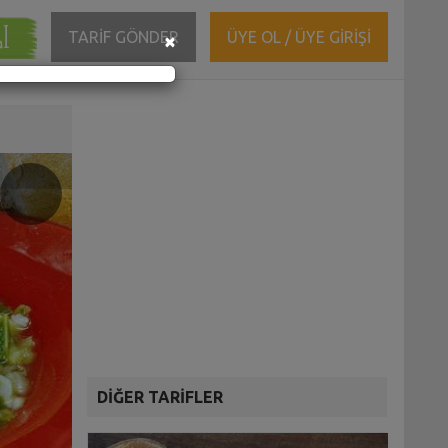
ĞI
Close
TARİF GÖNDER
ÜYE OL / ÜYE GİRİŞİ
×
DİĞER TARİFLER