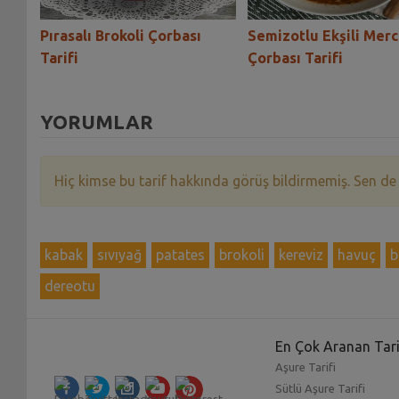
ası
Pırasalı Brokoli Çorbası
Semizotlu Ekşili Mer
Tarifi
Çorbası Tarifi
YORUMLAR
Hiç kimse bu tarif hakkında görüş bildirmemiş. Sen de
kabak
sıvıyağ
patates
brokoli
kereviz
havuç
b
dereotu
En Çok Aranan Tari
Aşure Tarifi
Sütlü Aşure Tarifi