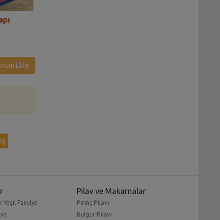
apı
Kök Sebze Salatası Tarifi
Kemik Suyuna La
Sebze Çorbası Ta
orum Ekle
iş
r
Pilav ve Makarnalar
 Yeşil Fasulye
Pirinç Pilavı
mya
Bulgur Pilavı