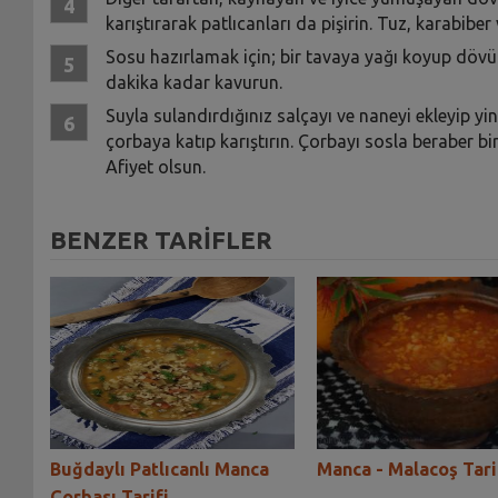
karıştırarak patlıcanları da pişirin. Tuz, karabiber
Sosu hazırlamak için; bir tavaya yağı koyup dövülm
dakika kadar kavurun.
Suyla sulandırdığınız salçayı ve naneyi ekleyip yi
çorbaya katıp karıştırın. Çorbayı sosla beraber b
Afiyet olsun.
BENZER TARİFLER
Buğdaylı Patlıcanlı Manca
Manca - Malacoş Tari
Çorbası Tarifi