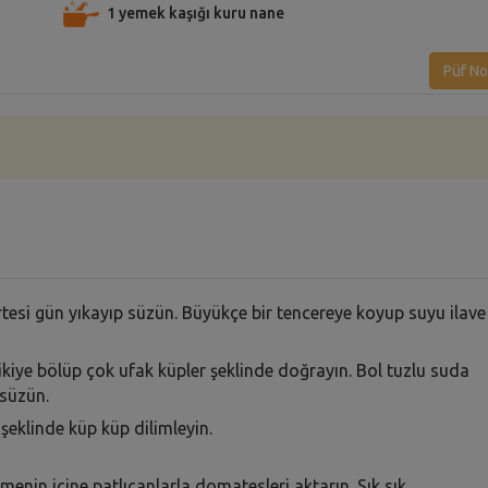
1 yemek kaşığı kuru nane
Püf No
rtesi gün yıkayıp süzün. Büyükçe bir tencereye koyup suyu ilave
kiye bölüp çok ufak küpler şeklinde doğrayın. Bol tuzlu suda
 süzün.
şeklinde küp küp dilimleyin.
nin içine patlıcanlarla domatesleri aktarın. Sık sık