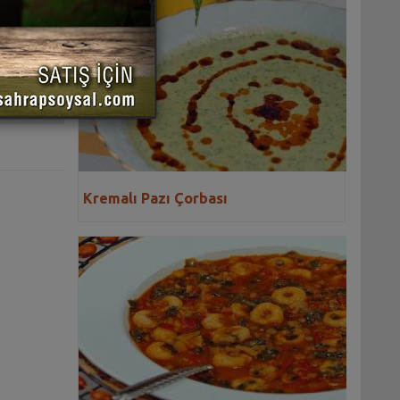
 YAZDIR
Kremalı Pazı Çorbası