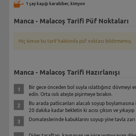
1 çay kaşığı karabiber, kimyon
Manca - Malacoş Tarifi Püf Noktaları
Hiç kimse bu tarif hakkında püf noktası bildirmemiş.
Manca - Malacoş Tarifi Hazırlanışı
Bir gece önceden bol suyla ıslattığınız dövmeyi e
edin. Orta ısılı ateşte pişirmeye bırakın.
Bu arada patlıcanları alacalı soyup boylamasına i
20 dakika kadar bekletin ki acısı çıksın ve yıkayıp
Domateslerinde kabuklarını soyup yine tavla zarı 
Diğer taraftan, kaynayan ve iyice yumuşayan dövme