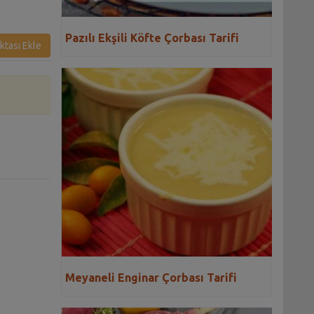
Pazılı Ekşili Köfte Çorbası Tarifi
ktası Ekle
Meyaneli Enginar Çorbası Tarifi