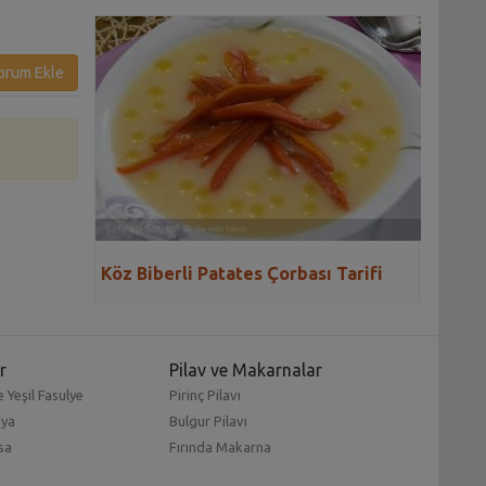
orum Ekle
Köz Biberli Patates Çorbası Tarifi
r
Pilav ve Makarnalar
 Yeşil Fasulye
Pirinç Pilavı
mya
Bulgur Pilavı
sa
Fırında Makarna