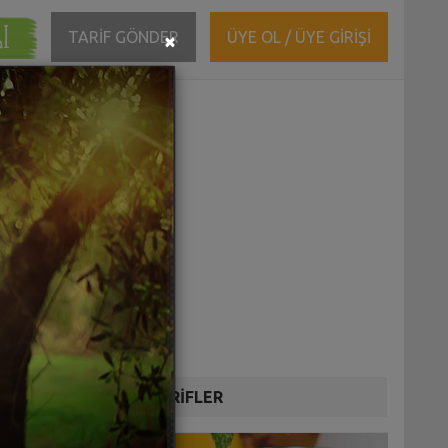
ĞI
Close
TARİF GÖNDER
ÜYE OL / ÜYE GİRİŞİ
×
DİĞER TARİFLER