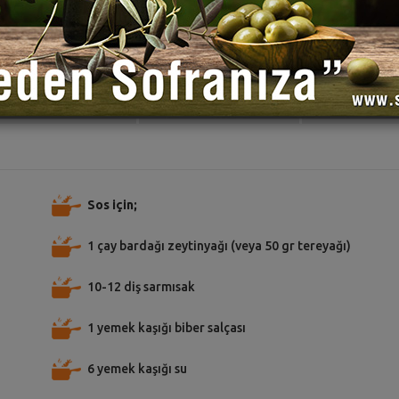
TARİFE PUAN VER
TARİFİ PAYLAŞ
TARİFİ
Sos için;
1 çay bardağı zeytinyağı (veya 50 gr tereyağı)
10-12 diş sarmısak
1 yemek kaşığı biber salçası
6 yemek kaşığı su