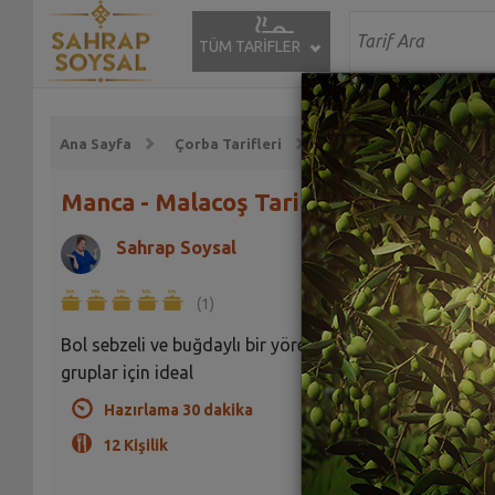
TÜM TARİFLER
Ana Sayfa
Çorba Tarifleri
Sebze Çorbası Tarifleri
Manca - Malacoş Tarifi
Sahrap Soysal
(1)
Bol sebzeli ve buğdaylı bir yöresel çorba. Kalabalık
gruplar için ideal
Hazırlama 30 dakika
12 Kişilik