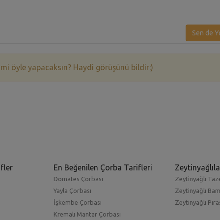
Sen de Y
 mi öyle yapacaksın? Haydi görüşünü bildir:)
fler
En Beğenilen Çorba Tarifleri
Zeytinyağlıla
Domates Çorbası
Zeytinyağlı Taze
Yayla Çorbası
Zeytinyağlı Ba
İşkembe Çorbası
Zeytinyağlı Pıra
Kremalı Mantar Çorbası