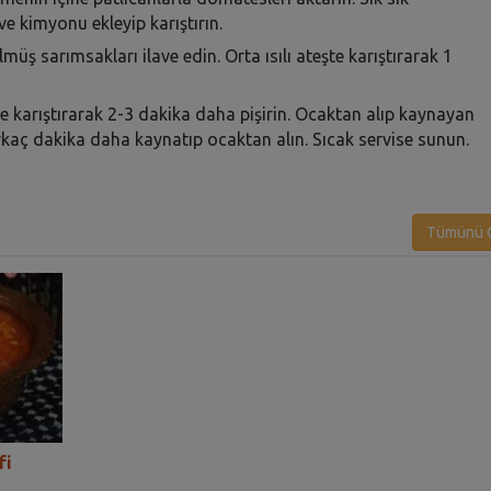
 ve kimyonu ekleyip karıştırın.
üş sarımsakları ilave edin. Orta ısılı ateşte karıştırarak 1
ne karıştırarak 2-3 dakika daha pişirin. Ocaktan alıp kaynayan
irkaç dakika daha kaynatıp ocaktan alın. Sıcak servise sunun.
Tümünü G
fi
Buğdaylı Patlıcanlı Manca
Manca - Malacoş 
Çorbası Tarifi