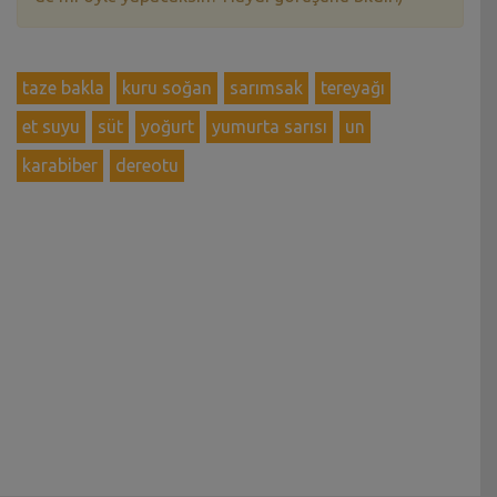
taze bakla
kuru soğan
sarımsak
tereyağı
et suyu
süt
yoğurt
yumurta sarısı
un
karabiber
dereotu