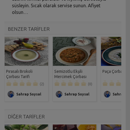
süsleyin. Sıcak olarak servise sunun. Afiyet
olsun…
BENZER TARİFLER
Pırasalı Brokoli
Semizotlu Ekşili
Paça Çorbası Ta
Çorbası Tarifi
Mercimek Çorbası
Tarifi
(2)
(0)
Sahrap Soysal
Sahrap Soysal
Sahrap So
DİĞER TARİFLER