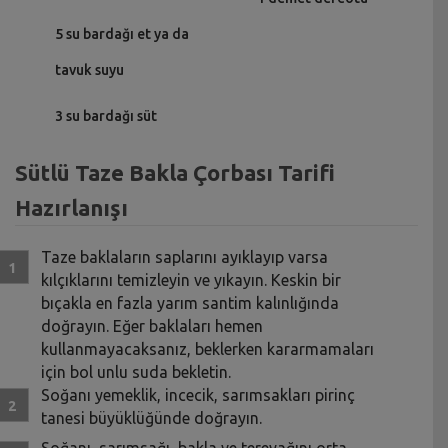
5 su bardağı et ya da
tavuk suyu
3 su bardağı süt
Sütlü Taze Bakla Çorbası Tarifi
Hazırlanışı
Taze baklaların saplarını ayıklayıp varsa
kılçıklarını temizleyin ve yıkayın. Keskin bir
bıçakla en fazla yarım santim kalınlığında
doğrayın. Eğer baklaları hemen
kullanmayacaksanız, beklerken kararmamaları
için bol unlu suda bekletin.
Soğanı yemeklik, incecik, sarımsakları pirinç
tanesi büyüklüğünde doğrayın.
Soğanı, sarımsağı, bakla ve tereyağını orta