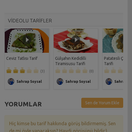
VİDEOLU TARİFLER
Ceviz Tatlısı Tarif
Gülşahın Kedidilli
Patatesli Çıtır 
Tiramisusu Tarifi
Tarifi
(3)
(0)
Sahrap Soysal
Sahrap Soysal
Sahrap So
YORUMLAR
Sen de Yorum Ekle
Hiç kimse bu tarif hakkında görüş bildirmemiş. Sen
de mi öyle yapacaksın? Haydi görüşünü bildir:)