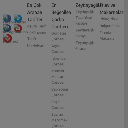
En Çok
En
Zeytinyağlılar
Pilav ve
Aranan
Beğenilen
Zeytinyağlı
Makarnalar
Taze Yeşil
Tarifler
Çorba
Pirinç Pilavı
Fasulye
Bulgur Pilavı
Aşure Tarifi
Tarifleri
Zeytinyağlı
Fırında
Sütlü Aşure
Domates
Bamya
Makarna
Tarifi
Çorbası
Zeytinyağlı
Un Helvası
Yayla
Pırasa
Çorbası
İşkembe
Çorbası
Kremalı
Mantar
Çorbası
Balkabağı
Çorbası
Paça
Çorbası
Süzme
Mercimek
Çorbası