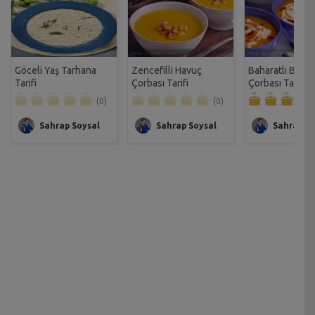
Göceli Yaş Tarhana
Zencefilli Havuç
Baharatlı Balka
Tarifi
Çorbası Tarifi
Çorbası Tarifi
(0)
(0)
Sahrap Soysal
Sahrap Soysal
Sahrap So