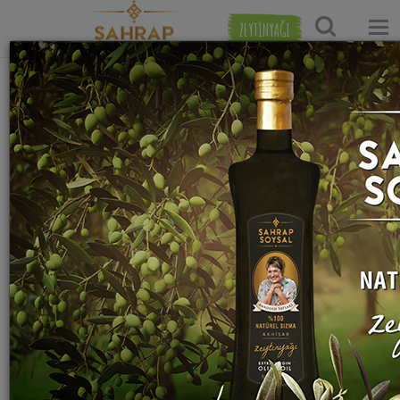
ZEYTİNYAĞI
Ana Sayfa
Sebze Yemekleri Tarifleri
Kabak Tavalama Tarifi
Sahrap Soysal