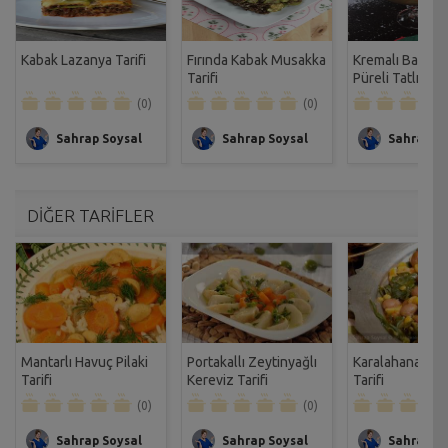
Kabak Lazanya Tarifi
Fırında Kabak Musakka
Kremalı Bal Ka
Tarifi
Püreli Tatlı Tarif
(0)
(0)
Sahrap Soysal
Sahrap Soysal
Sahrap So
DİĞER TARİFLER
Mantarlı Havuç Pilaki
Portakallı Zeytinyağlı
Karalahana Yığ
Tarifi
Kereviz Tarifi
Tarifi
(0)
(0)
Sahrap Soysal
Sahrap Soysal
Sahrap So