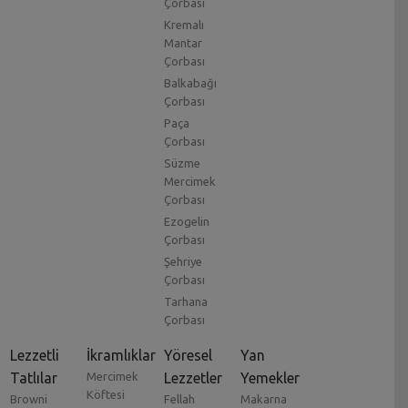
Çorbası
Kremalı
Mantar
Çorbası
Balkabağı
Çorbası
Paça
Çorbası
Süzme
Mercimek
Çorbası
Ezogelin
Çorbası
Şehriye
Çorbası
Tarhana
Çorbası
Lezzetli
İkramlıklar
Yöresel
Yan
Tatlılar
Mercimek
Lezzetler
Yemekler
Köftesi
Browni
Fellah
Makarna