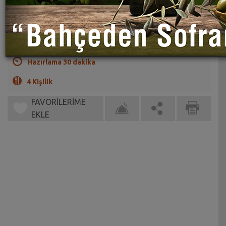
Kabak mevsiminde yapılacak en güzel yemeklerden biri.
(0)
Hazırlama 30 dakika
4 Kişilik
FAVORİLERİME
EKLE