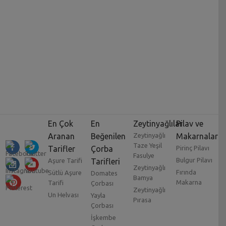
En Çok
En
Zeytinyağlılar
Pilav ve
Aranan
Beğenilen
Zeytinyağlı
Makarnalar
Taze Yeşil
Tarifler
Çorba
Pirinç Pilavı
Fasulye
Bulgur Pilavı
Aşure Tarifi
Tarifleri
Zeytinyağlı
Fırında
Sütlü Aşure
Domates
Bamya
Makarna
Tarifi
Çorbası
Zeytinyağlı
Un Helvası
Yayla
Pırasa
Çorbası
İşkembe