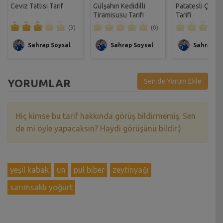
Ceviz Tatlısı Tarif
Gülşahın Kedidilli
Patatesli Çıtır 
Tiramisusu Tarifi
Tarifi
(3)
(0)
Sahrap Soysal
Sahrap Soysal
Sahrap So
YORUMLAR
Sen de Yorum Ekle
Hiç kimse bu tarif hakkında görüş bildirmemiş. Sen
de mi öyle yapacaksın? Haydi görüşünü bildir:)
yeşil kabak
un
pul biber
zeytinyağı
sarımsaklı yoğurt