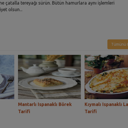
ine çatalla tereyağı sürün. Bütün hamurlara aynı işlemleri
yet olsun...
Tümünü G
Mantarlı Ispanaklı Börek
Kıymalı Ispanaklı L
Tarifi
Tarifi