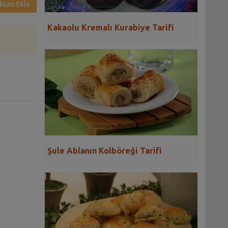
ktası Ekle
Kakaolu Kremalı Kurabiye Tarifi
Şule Ablanın Kolböreği Tarifi