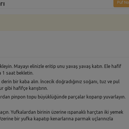
rı
Püf No
leyin. Mayayı elinizle eritip unu yavaş yavaş katın. Ele hafif
 1 saat bekletin.
p derin bir kaba alın. İncecik doğradığınız soğanı, tuz ve pul
r gibi hafifçe karıştırın.
urdan pinpon topu büyüklüğünde parçalar koparıp yuvarlayın.
ın. Yufkalardan birinin üzerine ıspanaklı harçtan iki yemek
Üzerine bir yufka kapatıp kenarlarına parmak uçlarınızla