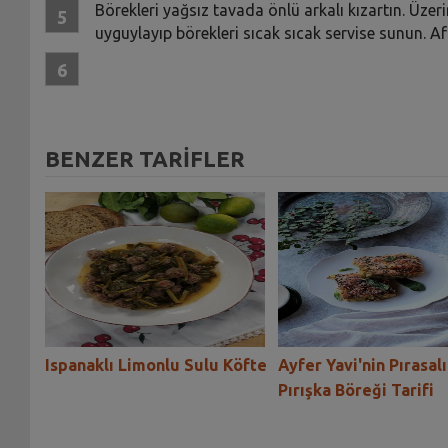
Börekleri yağsız tavada önlü arkalı kızartın. Üzer
uyguylayıp börekleri sıcak sıcak servise sunun. Afi
BENZER TARİFLER
i
Ispanaklı Limonlu Sulu Köfte
Ayfer Yavi'nin Pırasalı
Pırışka Böreği Tarifi