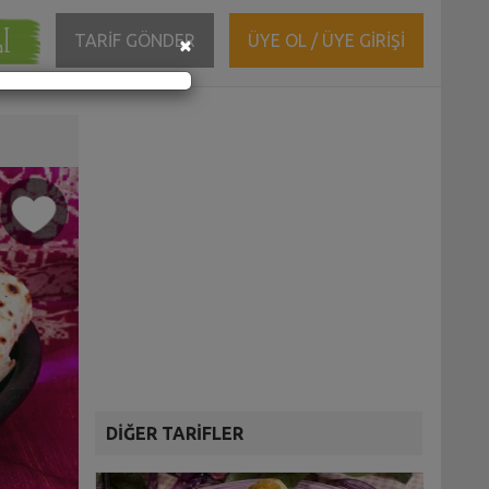
ĞI
Close
TARİF GÖNDER
ÜYE OL / ÜYE GİRİŞİ
×
DİĞER TARİFLER