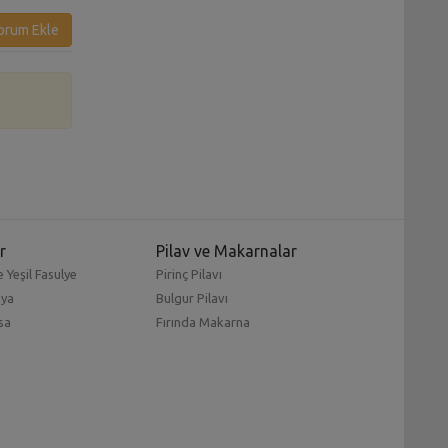
orum Ekle
r
Pilav ve Makarnalar
 Yeşil Fasulye
Pirinç Pilavı
mya
Bulgur Pilavı
sa
Fırında Makarna