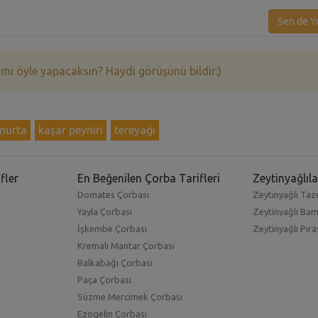
Sen de Y
 mi öyle yapacaksın? Haydi görüşünü bildir:)
murta
kaşar peyniri
tereyağı
fler
En Beğenilen Çorba Tarifleri
Zeytinyağlıla
Domates Çorbası
Zeytinyağlı Taze
Yayla Çorbası
Zeytinyağlı Ba
İşkembe Çorbası
Zeytinyağlı Pıra
Kremalı Mantar Çorbası
Balkabağı Çorbası
Paça Çorbası
Süzme Mercimek Çorbası
Ezogelin Çorbası