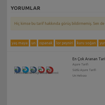
YORUMLAR
Hiç kimse bu tarif hakkında görüş bildirmemiş. Sen de
yaş maya
un
ıspanak
lor peyniri
kuru soğan
yu
En Çok Aranan Tari
Aşure Tarifi
Sütlü Aşure Tarifi
Un Helvası