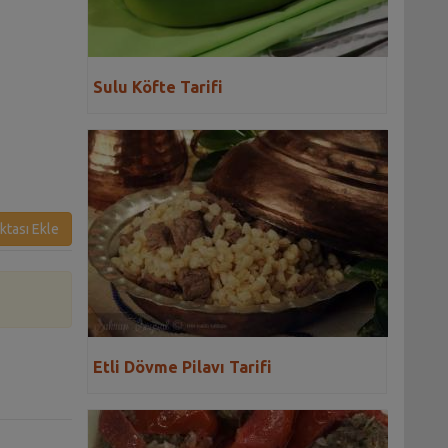
Sulu Köfte Tarifi
ktası Ekle
Etli Dövme Pilavı Tarifi