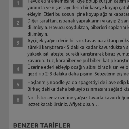
Tavuk etini enlemesine ikiye bölüp kurşun kalem k
yumurta ve nişastayı derin bir kaseye koyup çatal 
ekleyin. Etleri bu sosun içine koyup ağzını kapat
Diğer taraftan, ıspanak yapraklarını yıkayıp 2 s
dilimleyin. Havucu soyduktan, biberleri saplarını
dilimleyin.
Ayçiçek yağını derin bir vok tavasına aktarıp yüksek
sürekli karıştırarak 5 dakika kadar kavurduktan so
yüksek ısılı ateşte, sürekli karıştırarak biraz y
kavurun. Tuz, karabiber ve pul biberi katıp karıştır
Üzerine etleri ekleyip ocağın altını biraz kısın ve 
gezdirip 2-3 dakika daha pişirin. Sebzelerin pişm
Haşlanmış noodle ya da spagettiyi de ilave edip ka
Birkaç dakika daha bekleyip ısınmasını sağladıkt
Not: İsterseniz üzerine yağsız tavada kavurduğun
lezzet katabilirsiniz. Afiyet olsun…
BENZER TARİFLER