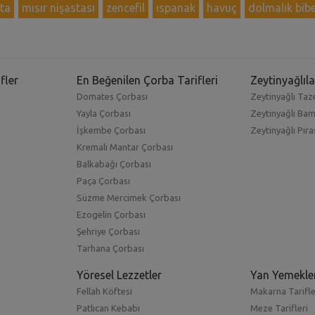
ta
mısır nişastası
zencefil
ıspanak
havuç
dolmalık bib
fler
En Beğenilen Çorba Tarifleri
Zeytinyağlıla
Domates Çorbası
Zeytinyağlı Taze
Yayla Çorbası
Zeytinyağlı Ba
İşkembe Çorbası
Zeytinyağlı Pıra
Kremalı Mantar Çorbası
Balkabağı Çorbası
Paça Çorbası
Süzme Mercimek Çorbası
Ezogelin Çorbası
Şehriye Çorbası
Tarhana Çorbası
Yöresel Lezzetler
Yan Yemekle
Fellah Köftesi
Makarna Tarifle
Patlıcan Kebabı
Meze Tarifleri