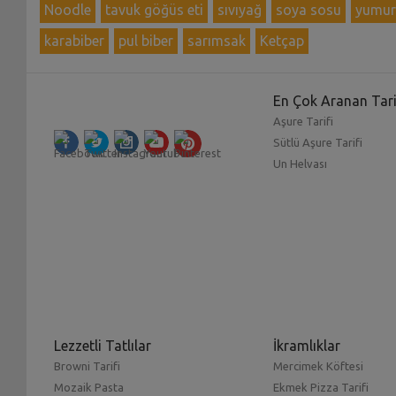
Noodle
tavuk göğüs eti
sıvıyağ
soya sosu
yumur
karabiber
pul biber
sarımsak
Ketçap
En Çok Aranan Tari
Aşure Tarifi
Sütlü Aşure Tarifi
Un Helvası
Lezzetli Tatlılar
İkramlıklar
Browni Tarifi
Mercimek Köftesi
Mozaik Pasta
Ekmek Pizza Tarifi