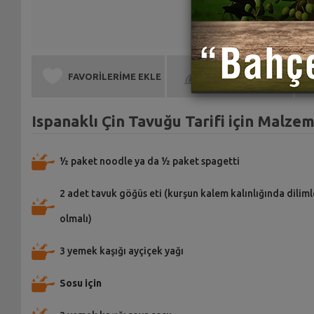
FAVORİLERİME EKLE
BEN DE YAPTIM
Ispanaklı Çin Tavuğu Tarifi için Malze
½ paket noodle ya da ½ paket spagetti
2 adet tavuk göğüs eti (kurşun kalem kalınlığında dilim
olmalı)
3 yemek kaşığı ayçiçek yağı
Sosu için