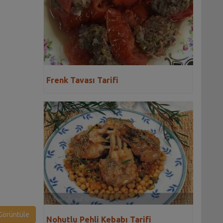
Frenk Tavası Tarifi
örüntüle
Nohutlu Pehli Kebabı Tarifi