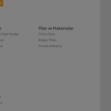
er
r
Pilav ve Makarnalar
 Yeşil Fasulye
Pirinç Pilavı
mya
Bulgur Pilavı
sa
Fırında Makarna
r
ri