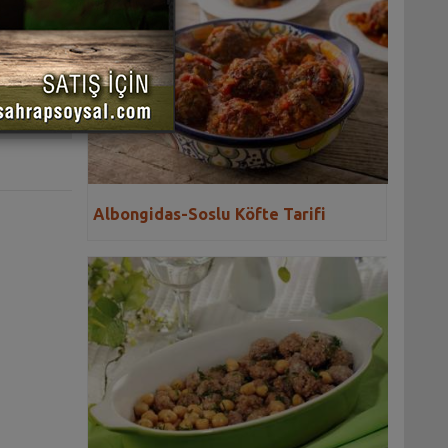
 YAZDIR
Albongidas-Soslu Köfte Tarifi