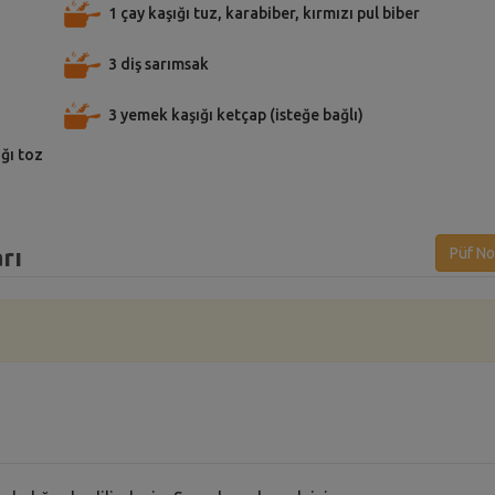
1 çay kaşığı tuz, karabiber, kırmızı pul biber
3 diş sarımsak
3 yemek kaşığı ketçap (isteğe bağlı)
ığı toz
rı
Püf No