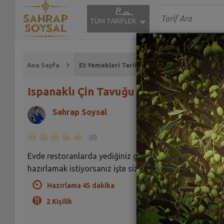
TÜM TARİFLER
Ana Sayfa
Et Yemekleri Tarifleri
Ispanaklı Çin Tavuğu Tarifi
Sahrap Soysal
(0)
Evde restoranlarda yediğiniz güzellikle bir Çin yemeği
hazırlamak istiyorsanız işte size tarif.
Hazırlama 45 dakika
2 Kişilik