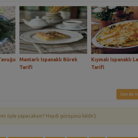
 Tavuğu
Mantarlı Ispanaklı Börek
Kıymalı Ispanaklı L
Tarifi
Tarifi
Sen de Y
 mi öyle yapacaksın? Haydi görüşünü bildir:)