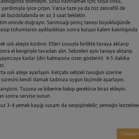
alınlığında dilimleyin. Sosu hazırlamak için; soya sosu,
yardımıyla iyice çırpın. Varsa taze ya da toz zencefili de
arak buzdolabında en az 3 saat bekletin.
antim eninde doğrayın. Sarımsağı pirinç tanesi büyüklüğünde
 kesip tohumlarını ayıkladıktan sonra kurşun kalem kalınlığında
 ısılı ateşte kızdırın. Etleri sosuyla birlikte tavaya aktarıp
nra el kevgiriyle tavadan alın. Sebzeleri aynı tavaya aktarıp
umuşayıncaya kadar (diri kalmasına özen gösterin) 4-5 dakika
ın.
orta ısılı ateşe ayarlayın. Ketçabı sebzeli tavuğun üzerine
e süresini kendi damak tadınıza uygun biçimde ayarlayın.
rıştırın. Tuzuna ve biberine bakıp gerekirse biraz ekleyin.
an sonra servise sunun.
uz 3-4 yemek kaşığı susam da serpiştirebilir, yemeğin lezzetine
Tümünü G