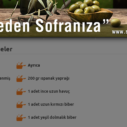
TARİFE PUAN VER
TARİFİ PAYLAŞ
TARİFİ
meler
Ayrıca
lenmiş
200 gr ıspanak yaprağı
1 adet ince uzun havuç
1 adet uzun kırmızı biber
1 adet yeşil dolmalık biber