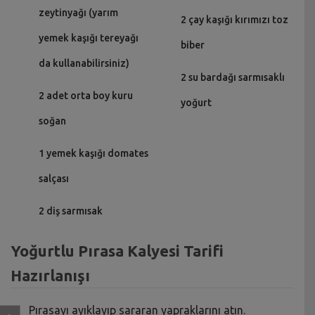
zeytinyağı (yarım
2 çay kaşığı kırımızı toz
yemek kaşığı tereyağı
biber
da kullanabilirsiniz)
2 su bardağı sarmısaklı
2 adet orta boy kuru
yoğurt
soğan
1 yemek kaşığı domates
salçası
2 diş sarmısak
Yoğurtlu Pırasa Kalyesi Tarifi
Hazırlanışı
Pırasayı ayıklayıp sararan yapraklarını atın.