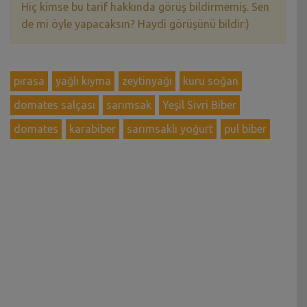
Hiç kimse bu tarif hakkında görüş bildirmemiş. Sen
de mi öyle yapacaksın? Haydi görüşünü bildir:)
pırasa
yağlı kıyma
zeytinyağı
kuru soğan
domates salçası
sarımsak
Yeşil Sivri Biber
domates
karabiber
sarımsaklı yoğurt
pul biber