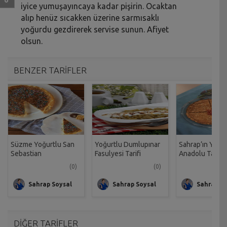
iyice yumuşayıncaya kadar pişirin. Ocaktan
alıp henüz sıcakken üzerine sarmısaklı
yoğurdu gezdirerek servise sunun. Afiyet
olsun.
BENZER TARİFLER
Süzme Yoğurtlu San
Yoğurtlu Dumlupınar
Sahrap’ın Yoğur
Sebastian
Fasulyesi Tarifi
Anadolu Tart Ta
Cheesecake Tarifi
(0)
(0)
Sahrap Soysal
Sahrap Soysal
Sahrap So
DİĞER TARİFLER