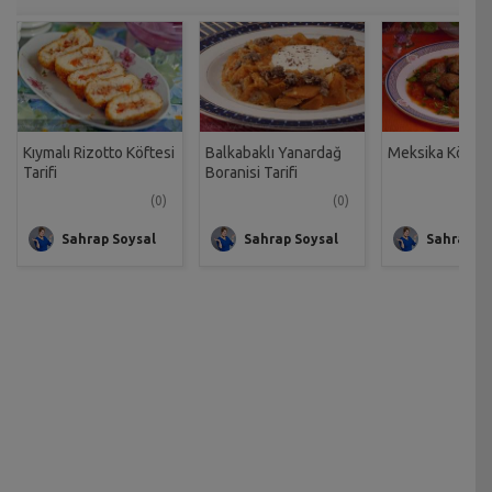
Kıymalı Rizotto Köftesi
Balkabaklı Yanardağ
Meksika Köftesi
Tarifi
Boranisi Tarifi
(0)
(0)
Sahrap Soysal
Sahrap Soysal
Sahrap So