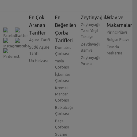
En Çok
En
Zeytinyağlılar
Pilav ve
Aranan
Beğenilen
Zeytinyağlı
Makarnalar
Taze Yeşil
Tarifler
Çorba
Pirinç Pilavı
Fasulye
Bulgur Pilavı
Aşure Tarifi
Tarifleri
Zeytinyağlı
Fırında
Sütlü Aşure
Domates
Bamya
Makarna
Tarifi
Çorbası
Zeytinyağlı
Un Helvası
Yayla
Pırasa
Çorbası
İşkembe
Çorbası
Kremalı
Mantar
Çorbası
Balkabağı
Çorbası
Paça
Çorbası
Süzme