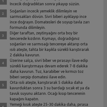
Incecik doğradıktan sonra yıkayıp süzün.
Soğanları incecik yemeklik dilimleyin ve
sarmısakları dövün. Sivri biberi ayıklayıp ince
ince doğrayın. Domatesleri de soyup tavla zarı
formunda dilimleyin.
Diğer taraftan, zeytinyağını orta boy bir
tencerede kızdırın. Kıymayı, doğradığınız
soğanları ve sarmısağı tencereye aktarıp orta
ısılı ateşte, tahta bir kaşıkla sürekli karıştırarak
2 dakika kavurun.
Üzerine salça, sivri biber ve pırasayı ilave edip
sürekli karıştırmaya devam ederek 7-8 dakika
daha kavurun. Tuz, karabiber ve kırmızı toz
biberi serpip domatesi ilave edin.
Orta ısılı ateşte, karıştırarak 5 dakika daha
kavurduktan sonra 3 su bardağı sıcak et ya da
tavuk suyunu aktarın. Ocağı kısıp tencerenin
kapağını kapatın.
Yemeği kısık ateşte 25-30 dakika daha, pırasa