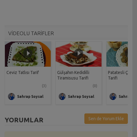
VİDEOLU TARİFLER
Ceviz Tatlısı Tarif
Gülşahın Kedidilli
Patatesli Çıtır 
Tiramisusu Tarifi
Tarifi
(3)
(0)
Sahrap Soysal
Sahrap Soysal
Sahrap So
YORUMLAR
Sen de Yorum Ekle