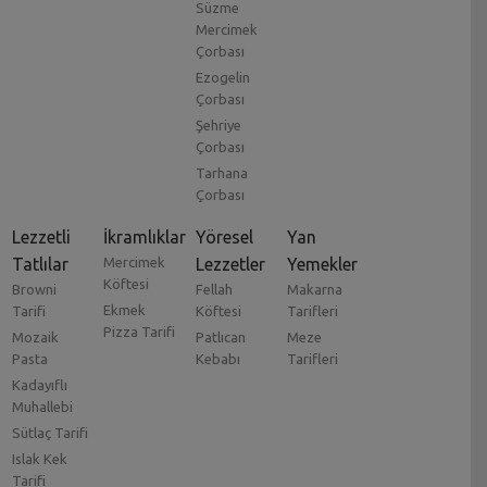
Süzme
Mercimek
Çorbası
Ezogelin
Çorbası
Şehriye
Çorbası
Tarhana
Çorbası
Lezzetli
İkramlıklar
Yöresel
Yan
Tatlılar
Mercimek
Lezzetler
Yemekler
Köftesi
Browni
Fellah
Makarna
Ekmek
Tarifi
Köftesi
Tarifleri
Pizza Tarifi
Mozaik
Patlıcan
Meze
Pasta
Kebabı
Tarifleri
Kadayıflı
Muhallebi
Sütlaç Tarifi
Islak Kek
Tarifi