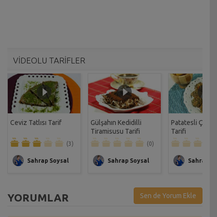
VİDEOLU TARİFLER
Ceviz Tatlısı Tarif
Gülşahın Kedidilli
Patatesli Çıtır 
Tiramisusu Tarifi
Tarifi
(3)
(0)
Sahrap Soysal
Sahrap Soysal
Sahrap So
YORUMLAR
Sen de Yorum Ekle