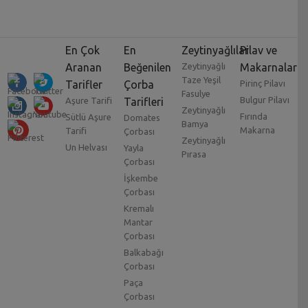
En Çok
En
Zeytinyağlılar
Pilav ve
Aranan
Beğenilen
Zeytinyağlı
Makarnalar
Taze Yeşil
Tarifler
Çorba
Pirinç Pilavı
Fasulye
Bulgur Pilavı
Aşure Tarifi
Tarifleri
Zeytinyağlı
Fırında
Sütlü Aşure
Domates
Bamya
Makarna
Tarifi
Çorbası
Zeytinyağlı
Un Helvası
Yayla
Pırasa
Çorbası
İşkembe
Çorbası
Kremalı
Mantar
Çorbası
Balkabağı
Çorbası
Paça
Çorbası