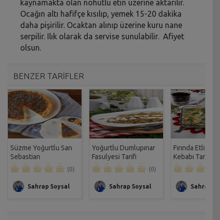
kaynamakta olan nohutlu etin üzerine aktarılır.
Ocağın altı hafifçe kısılıp, yemek 15-20 dakika
daha pişirilir. Ocaktan alınıp üzerine kuru nane
serpilir. Ilık olarak da servise sunulabilir. Afiyet
olsun.
BENZER TARİFLER
Süzme Yoğurtlu San
Yoğurtlu Dumlupınar
Fırında Etli Patl
Sebastian
Fasulyesi Tarifi
Kebabı Tarifi
Cheesecake Tarifi
(0)
(0)
Sahrap Soysal
Sahrap Soysal
Sahrap So