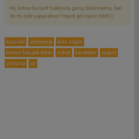
Hiç kimse bu tarif hakkında görüş bildirmemiş. Sen
de mi öyle yapacaksın? Haydi görüşünü bildir:)
kuzu kol
zeytinyağı
kuru soğan
kırmızı Salçalık Biber
nohut
karabiber
yoğurt
yumurta
un