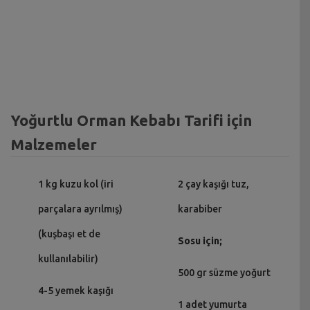
Yoğurtlu Orman Kebabı Tarifi için
Malzemeler
1 kg kuzu kol (iri
2 çay kaşığı tuz,
parçalara ayrılmış)
karabiber
(kuşbaşı et de
Sosu için;
kullanılabilir)
500 gr süzme yoğurt
4-5 yemek kaşığı
1 adet yumurta