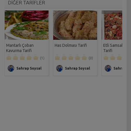
DİĞER TARİFLER
Mantarlı Çoban
Has Dolması Tarifi
Etli Samsak Tav
Kavurma Tarifi
Tarifi
(1)
(0)
Sahrap Soysal
Sahrap Soysal
Sahrap So