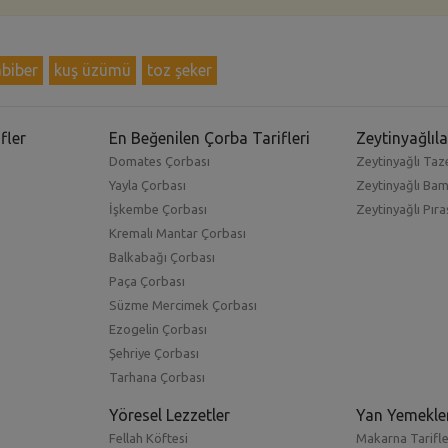
biber
kuş üzümü
toz şeker
fler
En Beğenilen Çorba Tarifleri
Zeytinyağlıla
Domates Çorbası
Zeytinyağlı Taze
Yayla Çorbası
Zeytinyağlı Ba
İşkembe Çorbası
Zeytinyağlı Pıra
Kremalı Mantar Çorbası
Balkabağı Çorbası
Paça Çorbası
Süzme Mercimek Çorbası
Ezogelin Çorbası
Şehriye Çorbası
Tarhana Çorbası
Yöresel Lezzetler
Yan Yemekle
Fellah Köftesi
Makarna Tarifle