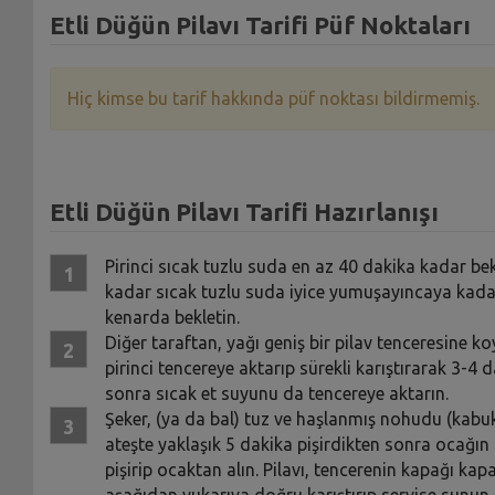
Etli Düğün Pilavı Tarifi Püf Noktaları
Hiç kimse bu tarif hakkında püf noktası bildirmemiş.
Etli Düğün Pilavı Tarifi Hazırlanışı
Pirinci sıcak tuzlu suda en az 40 dakika kadar bek
kadar sıcak tuzlu suda iyice yumuşayıncaya kadar 
kenarda bekletin.
Diğer taraftan, yağı geniş bir pilav tenceresine ko
pirinci tencereye aktarıp sürekli karıştırarak 3-
sonra sıcak et suyunu da tencereye aktarın.
Şeker, (ya da bal) tuz ve haşlanmış nohudu (kabukla
ateşte yaklaşık 5 dakika pişirdikten sonra ocağın a
pişirip ocaktan alın. Pilavı, tencerenin kapağı kap
aşağıdan yukarıya doğru karıştırıp servise sunun