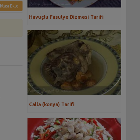
ktası Ekle
Havuçlu Fasulye Dizmesi Tarifi
e
Calla (konya) Tarifi