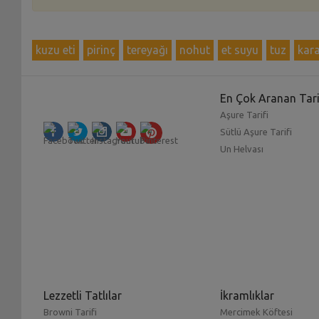
kuzu eti
pirinç
tereyağı
nohut
et suyu
tuz
kara
En Çok Aranan Tari
Aşure Tarifi
Sütlü Aşure Tarifi
Un Helvası
Lezzetli Tatlılar
İkramlıklar
Browni Tarifi
Mercimek Köftesi