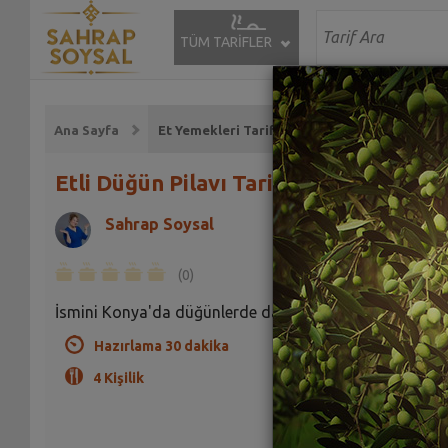
TÜM TARİFLER
Ana Sayfa
Et Yemekleri Tarifleri
Etli Düğün Pilavı Tarifi
Sahrap Soysal
(0)
İsmini Konya'da düğünlerde dağıtılmasından almıştır.
Hazırlama 30 dakika
4 Kişilik