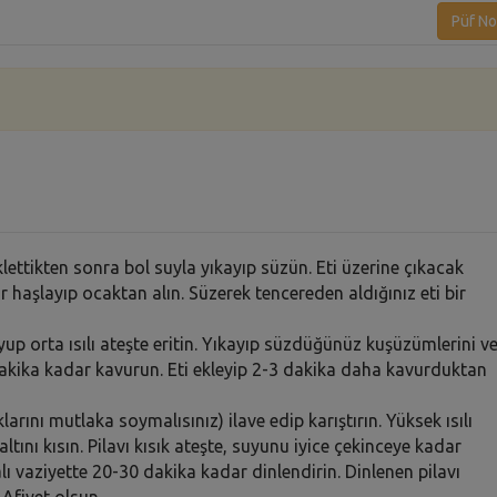
Püf No
lettikten sonra bol suyla yıkayıp süzün. Eti üzerine çıkacak
haşlayıp ocaktan alın. Süzerek tencereden aldığınız eti bir
yup orta ısılı ateşte eritin. Yıkayıp süzdüğünüz kuşüzümlerini v
4 dakika kadar kavurun. Eti ekleyip 2-3 dakika daha kavurduktan
rını mutlaka soymalısınız) ilave edip karıştırın. Yüksek ısılı
ltını kısın. Pilavı kısık ateşte, suyunu iyice çekinceye kadar
alı vaziyette 20-30 dakika kadar dinlendirin. Dinlenen pilavı
. Afiyet olsun…