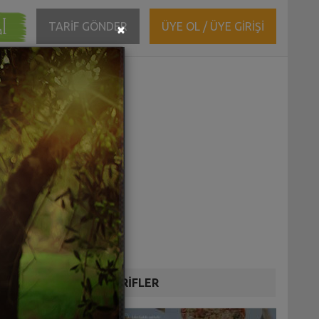
ĞI
Close
TARİF GÖNDER
ÜYE OL / ÜYE GİRİŞİ
×
DİĞER TARİFLER