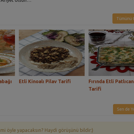
Tümünü G
Kabağı
Etli Kinoalı Pilav Tarifi
Fırında Etli Patlıca
Tarifi
Sen de Y
 mi öyle yapacaksın? Haydi görüşünü bildir:)