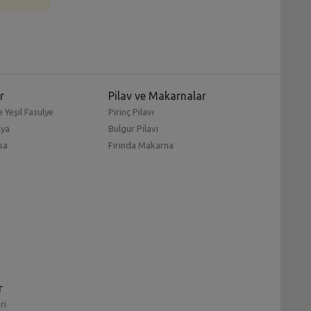
r
Pilav ve Makarnalar
 Yeşil Fasulye
Pirinç Pilavı
mya
Bulgur Pilavı
sa
Fırında Makarna
r
ri