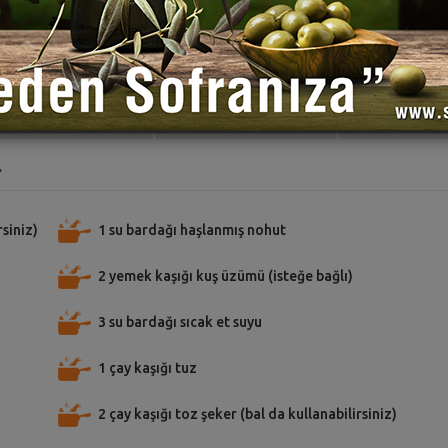
TARİFE PUAN VER
TARİFİ PAYLAŞ
TARİFİ
r
siniz)
1 su bardağı haşlanmış nohut
2 yemek kaşığı kuş üzümü (isteğe bağlı)
3 su bardağı sıcak et suyu
1 çay kaşığı tuz
2 çay kaşığı toz şeker (bal da kullanabilirsiniz)