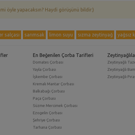
 mi öyle yapacaksın? Haydi görüşünü bildir:)
er salçası
sarımsak
limon suyu
sızma zeytinyağ
yağsız 
fler
En Beğenilen Çorba Tarifleri
Zeytinyağlıla
Domates Çorbası
Zeytinyağlı Taze
Yayla Çorbası
Zeytinyağlı Ba
İşkembe Çorbası
Zeytinyağlı Pıra
Kremalı Mantar Çorbası
Balkabağı Çorbası
Paça Çorbası
Süzme Mercimek Çorbası
Ezogelin Çorbası
Şehriye Çorbası
Tarhana Çorbası