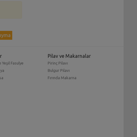
kıyma
r
Pilav ve Makarnalar
 Yeşil Fasulye
Pirinç Pilavı
mya
Bulgur Pilavı
sa
Fırında Makarna