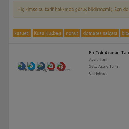
Hiç kimse bu tarif hakkında görüş bildirmemiş. Sen de
kuzueti
Kuzu Kuşbaşı
nohut
domates salçası
bib
En Çok Aranan Tari
Aşure Tarifi
Sütlü Aşure Tarifi
Un Helvası