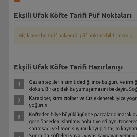
Ekşili Ufak Köfte Tarifi Püf Noktaları
Hiç kimse bu tarif hakkında püf noktası bildirmemiş.
Ekşili Ufak Köfte Tarifi Hazırlanışı
Gazianteplilerin simit dediği ince bulguru ve irmiğ
dökün. Birkaç dakika yumuşamasını bekleyin. Soğa
Karabiber, kırmızıbiber ve tuz eklenerek iyice yoğr
yoğurun.
Köfteden bilye büyüklüğünde parçalar alınarak avuç 
gece önceden ıslatılmış nohut ve eti aynı tencered
sarımsağı ve limon suyunu koyup 1 taşım kaynatı
Sonra da köfteleri yavaş yavaş kaynayan yemeğin 