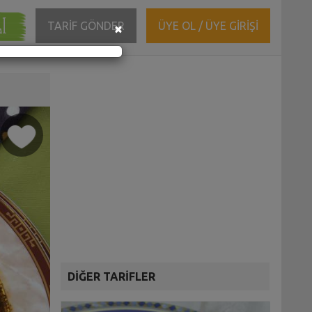
ĞI
Close
TARİF GÖNDER
ÜYE OL / ÜYE GİRİŞİ
×
DİĞER TARİFLER