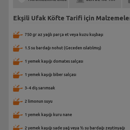
Ekşili Ufak Köfte Tarifi için Malzemele
750 gr az yağlı parça et veya kuzu kuşbaşı
1.5 su bardağı nohut (Geceden ıslatılmış)
1 yemek kaşığı domates salçası
1 yemek kaşığı biber salçası
3-4 diş sarımsak
2 limonun suyu
1 yemek kaşığı kuru nane
2 yemek kaşığı sade yağ veya ½ su bardağı zeytinyağı