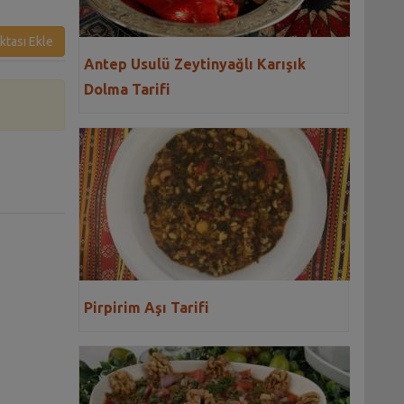
ktası Ekle
Antep Usulü Zeytinyağlı Karışık
Dolma Tarifi
Pirpirim Aşı Tarifi