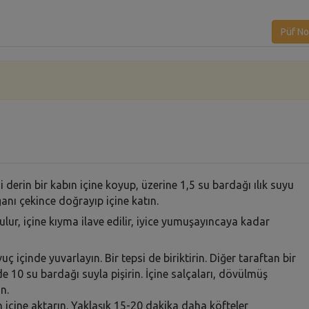
Püf No
i derin bir kabın içine koyup, üzerine 1,5 su bardağı ılık suyu
nı çekince doğrayıp içine katın.
ulur, içine kıyma ilave edilir, iyice yumuşayıncaya kadar
içinde yuvarlayın. Bir tepsi de biriktirin. Diğer taraftan bir
e 10 su bardağı suyla pişirin. İçine salçaları, dövülmüş
n.
içine aktarın. Yaklaşık 15-20 dakika daha köfteler