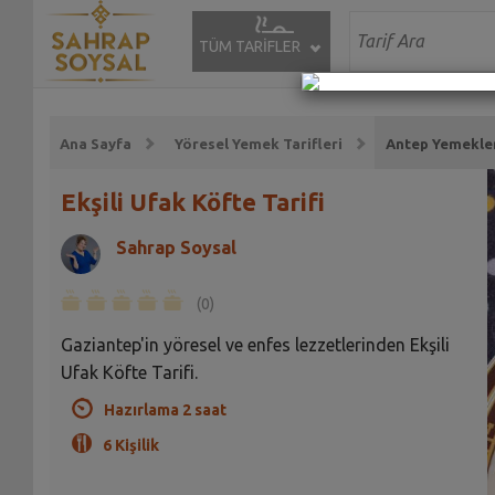
TÜM TARİFLER
Ana Sayfa
Yöresel Yemek Tarifleri
Antep Yemekleri
Ekşili Ufak Köfte Tarifi
Sahrap Soysal
(0)
Gaziantep'in yöresel ve enfes lezzetlerinden Ekşili
Ufak Köfte Tarifi.
Hazırlama 2 saat
6 Kişilik