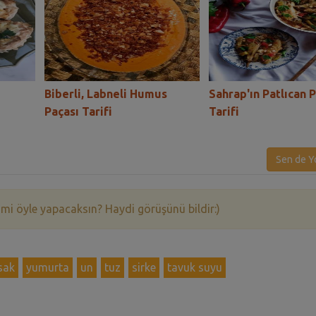
Biberli, Labneli Humus
Sahrap'ın Patlıcan 
Paçası Tarifi
Tarifi
Sen de Y
 mi öyle yapacaksın? Haydi görüşünü bildir:)
sak
yumurta
un
tuz
sirke
tavuk suyu