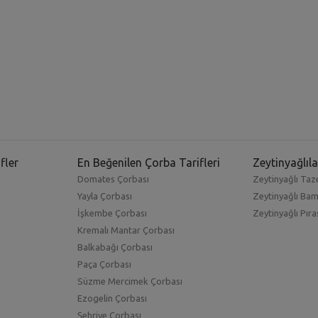
fler
En Beğenilen Çorba Tarifleri
Zeytinyağlıla
Domates Çorbası
Zeytinyağlı Taze
Yayla Çorbası
Zeytinyağlı Ba
İşkembe Çorbası
Zeytinyağlı Pıra
Kremalı Mantar Çorbası
Balkabağı Çorbası
Paça Çorbası
Süzme Mercimek Çorbası
Ezogelin Çorbası
Şehriye Çorbası