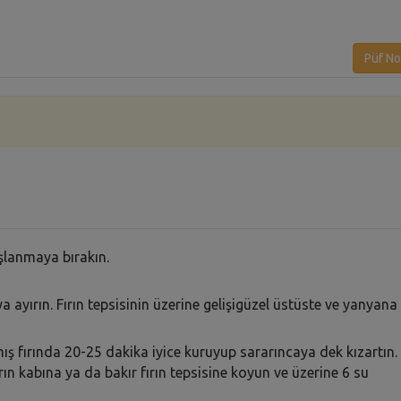
Püf No
aşlanmaya bırakın.
a ayırın. Fırın tepsisinin üzerine gelişigüzel üstüste ve yanyana
ış fırında 20-25 dakika iyice kuruyup sararıncaya dek kızartın.
rın kabına ya da bakır fırın tepsisine koyun ve üzerine 6 su