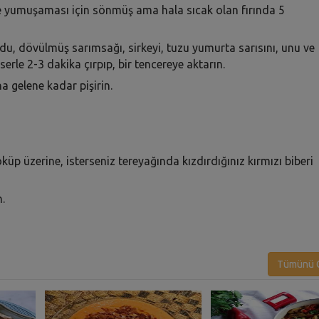
ice yumuşaması için sönmüş ama hala sıcak olan fırında 5
du, dövülmüş sarımsağı, sirkeyi, tuzu yumurta sarısını, unu ve
erle 2-3 dakika çırpıp, bir tencereye aktarın.
a gelene kadar pişirin.
üp üzerine, isterseniz tereyağında kızdırdığınız kırmızı biberi
.
Tümünü G