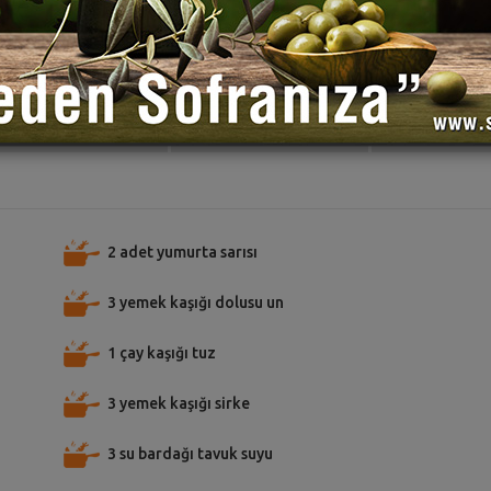
TARİFE PUAN VER
TARİFİ PAYLAŞ
TARİFİ
2 adet yumurta sarısı
3 yemek kaşığı dolusu un
1 çay kaşığı tuz
3 yemek kaşığı sirke
3 su bardağı tavuk suyu