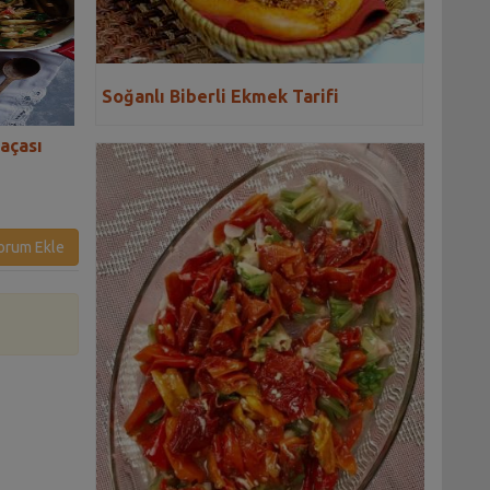
Soğanlı Biberli Ekmek Tarifi
Paçası
Damat Dolması Tarifi
Humus Paçası Tar
orum Ekle