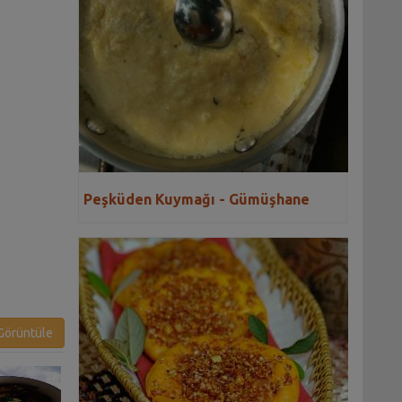
Peşküden Kuymağı - Gümüşhane
örüntüle