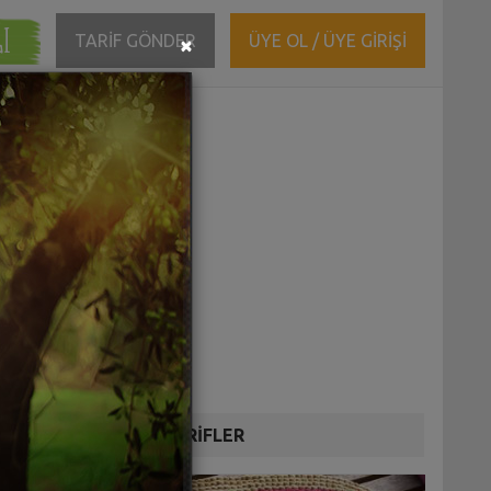
ĞI
Close
TARİF GÖNDER
ÜYE OL / ÜYE GİRİŞİ
×
DİĞER TARİFLER