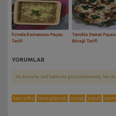
ası
Fırında Kastamonu Paçası
Tavuklu Damat Paçası
Tarifi
Böreği Tarifi
YORUMLAR
Hiç kimse bu tarif hakkında görüş bildirmemiş. Sen de
hazır yufka
tavuk göğüs eti
sıvıyağ
yoğurt
sarım