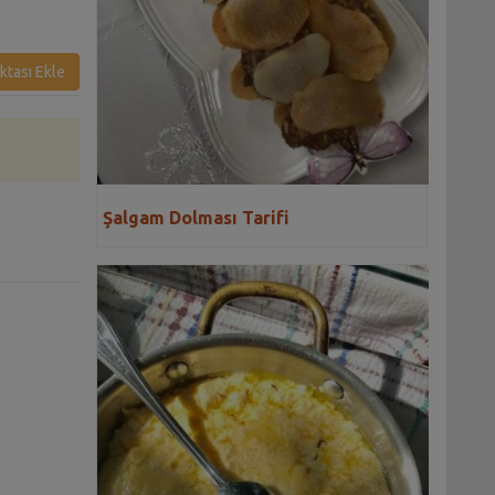
ktası Ekle
Şalgam Dolması Tarifi