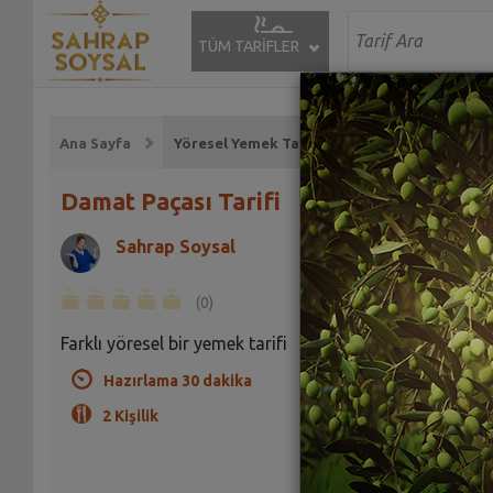
TÜM TARİFLER
Ana Sayfa
Yöresel Yemek Tarifleri
Damat Paçası Tarifi
Sahrap Soysal
(0)
Farklı yöresel bir yemek tarifi
Hazırlama 30 dakika
2 Kişilik