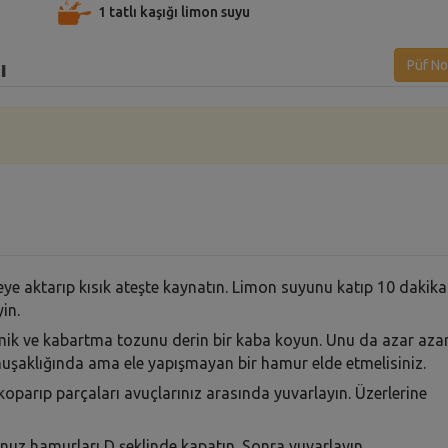
1 tatlı kaşığı limon suyu
ı
Püf No
reye aktarıp kısık ateşte kaynatın. Limon suyunu katıp 10 dakika
in.
 irmik ve kabartma tozunu derin bir kaba koyun. Unu da azar aza
şaklığında ama ele yapışmayan bir hamur elde etmelisiniz.
parıp parçaları avuçlarınız arasında yuvarlayın. Üzerlerine
ğunuz hamurları D şeklinde kapatın. Sonra yuvarlayın.