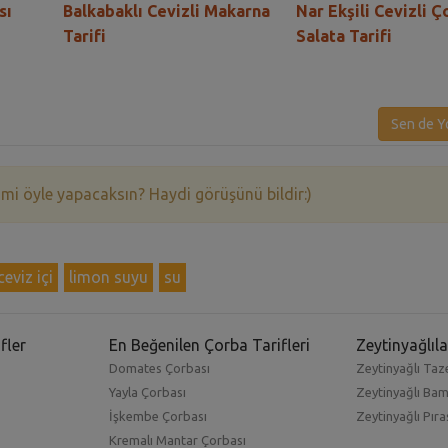
sı
Balkabaklı Cevizli Makarna
Nar Ekşili Cevizli 
Tarifi
Salata Tarifi
Sen de Y
 mi öyle yapacaksın? Haydi görüşünü bildir:)
ceviz içi
limon suyu
su
fler
En Beğenilen Çorba Tarifleri
Zeytinyağlıla
Domates Çorbası
Zeytinyağlı Taze
Yayla Çorbası
Zeytinyağlı Ba
İşkembe Çorbası
Zeytinyağlı Pıra
Kremalı Mantar Çorbası