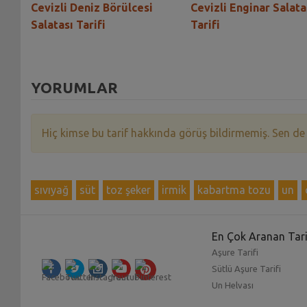
hin
Cevizli Deniz Börülcesi
Cevizli Enginar Salata
Salatası Tarifi
Tarifi
YORUMLAR
Hiç kimse bu tarif hakkında görüş bildirmemiş. Sen de
sıvıyağ
süt
toz şeker
irmik
kabartma tozu
un
En Çok Aranan Tari
Aşure Tarifi
Sütlü Aşure Tarifi
Un Helvası