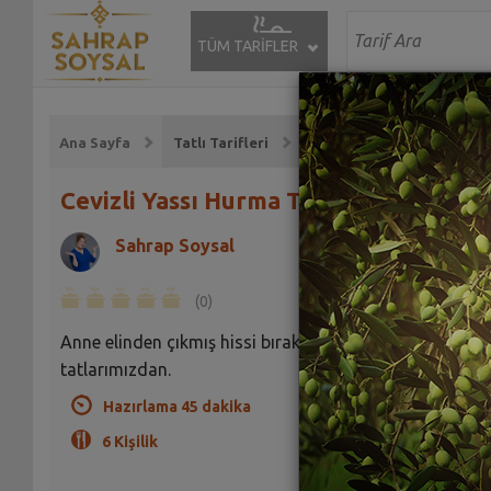
TÜM TARİFLER
Ana Sayfa
Tatlı Tarifleri
Cevizli Yassı Hurma Tarifi
Sahrap Soysal
(0)
Anne elinden çıkmış hissi bırakan geleneksel
tatlarımızdan.
Hazırlama 45 dakika
6 Kişilik