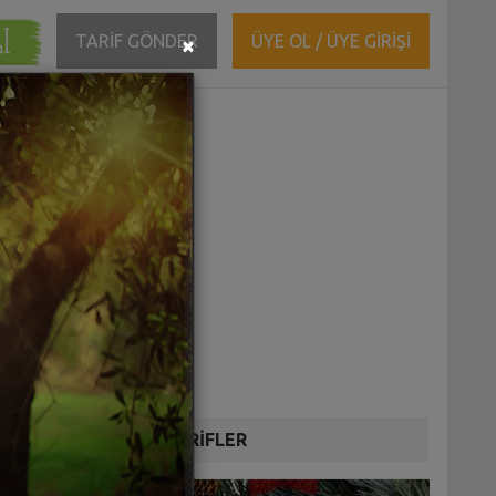
ĞI
Close
TARİF GÖNDER
ÜYE OL / ÜYE GİRİŞİ
×
DİĞER TARİFLER