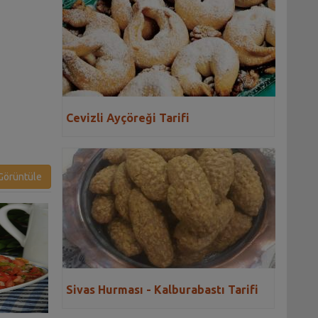
Cevizli Ayçöreği Tarifi
örüntüle
Sivas Hurması - Kalburabastı Tarifi