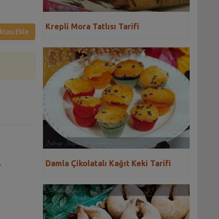
Krepli Mora Tatlısı Tarifi
ktası Ekle
Damla Çikolatalı Kağıt Keki Tarifi
r