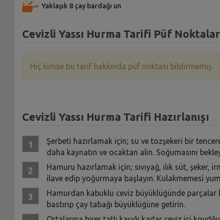
Yaklaşık 8 çay bardağı un
Cevizli Yassı Hurma Tarifi Püf Noktalar
Hiç kimse bu tarif hakkında püf noktası bildirmemiş.
Cevizli Yassı Hurma Tarifi Hazırlanışı
Şerbeti hazırlamak için; su ve tozşekeri bir tence
daha kaynatın ve ocaktan alın. Soğumasını bekley
Hamuru hazırlamak için; sıvıyağ, ılık süt, şeker,
ilave edip yoğurmaya başlayın. Kulakmemesi yumu
Hamurdan kabuklu ceviz büyüklüğünde parçalar ko
bastırıp çay tabağı büyüklüğüne getirin.
Ortalarına birer tatlı kaşığı kadar ceviz içi koyd