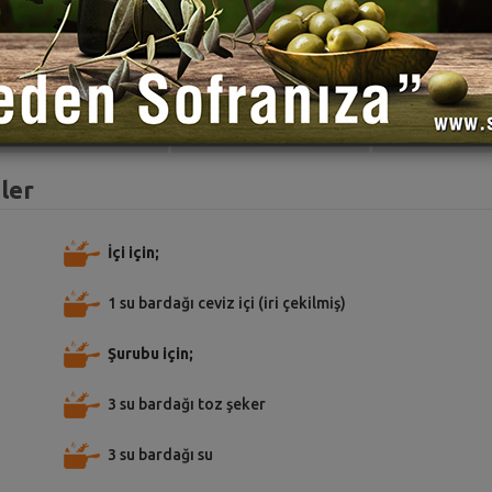
TARİFE PUAN VER
TARİFİ PAYLAŞ
TARİFİ
ler
İçi için;
1 su bardağı ceviz içi (iri çekilmiş)
Şurubu için;
3 su bardağı toz şeker
3 su bardağı su