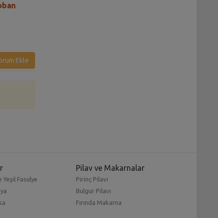
Çoban
Hindistan Cevizli Lorlu
Peynir Soslu Cevi
Kurabiye Tarifi
Makarna Tarifi
orum Ekle
r
Pilav ve Makarnalar
 Yeşil Fasulye
Pirinç Pilavı
mya
Bulgur Pilavı
sa
Fırında Makarna