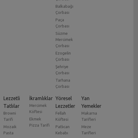
Balkabağı
Çorbası
Paça
Çorbası
Süzme
Mercimek
Çorbası
Ezogelin
Çorbası
Şehriye
Çorbası
Tarhana
Çorbası
Lezzetli
İkramlıklar
Yöresel
Yan
Tatlılar
Mercimek
Lezzetler
Yemekler
Köftesi
Browni
Fellah
Makarna
Ekmek
Tarifi
Köftesi
Tarifleri
Pizza Tarifi
Mozaik
Patlıcan
Meze
Pasta
Kebabı
Tarifleri