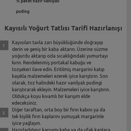
½ paket hazır vanilyalı
puding
Kayısılı Yoğurt Tatlısı Tarifi Hazırlanışı
Kayısıları tavla zarı büyüklüğünde doğrayıp
derin ve geniş bir kaba aktarın. Üzerine süzme
yoğurdu aktarıp oda sıcaklığındaki yumurtayı
kırın. Rendelenmiş portakal kabuğu ve
tozşekeri ilave edin. Eritilmiş margarini katıp
kaşıkla malzemeleri ezerek iyice karıştırın. Son
olarak, toz halindeki hazır vanilyalı pudingi
karıştırarak ekleyin. Malzemeleri iyice karıştırın.
Oldukça koyu kıvamlı bir karışım elde
edeceksiniz.
Diğer taraftan, orta boy bir fırın kabını ya da
tek kişilik fırın kaplarını yumuşak margarinle
iyice yağlayın.
Hazırladığınız karışımı kaba ya da ufak kaplara