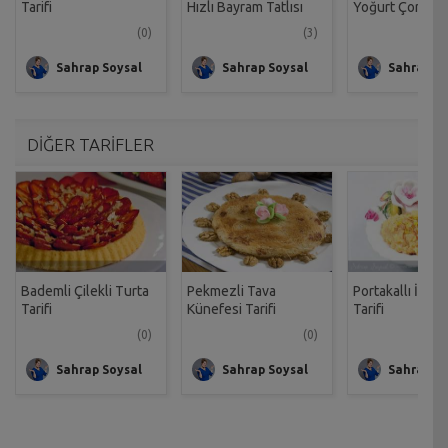
Tarifi
Hızlı Bayram Tatlısı
Yoğurt Çorbası 
Tarifi
(0)
(3)
Sahrap Soysal
Sahrap Soysal
Sahrap So
DİĞER TARİFLER
Bademli Çilekli Turta
Pekmezli Tava
Portakallı İrmik
Tarifi
Künefesi Tarifi
Tarifi
(0)
(0)
Sahrap Soysal
Sahrap Soysal
Sahrap So