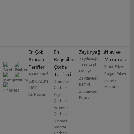
En Çok
En
Zeytinyağlılar
Pilav ve
Aranan
Beğenilen
Zeytinyağlı
Makarnalar
Taze Yeşil
Tarifler
Çorba
Pirinç Pilavı
Fasulye
Bulgur Pilavı
Aşure Tarifi
Tarifleri
Zeytinyağlı
Fırında
Sütlü Aşure
Domates
Bamya
Makarna
Tarifi
Çorbası
Zeytinyağlı
Un Helvası
Yayla
Pırasa
Çorbası
İşkembe
Çorbası
Kremalı
Mantar
Çorbası