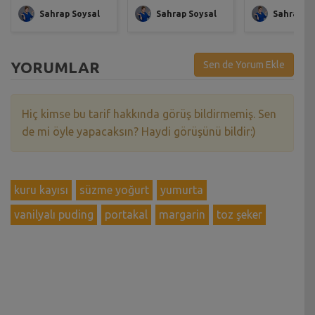
Sahrap Soysal
Sahrap Soysal
Sahrap So
YORUMLAR
Sen de Yorum Ekle
Hiç kimse bu tarif hakkında görüş bildirmemiş. Sen
de mi öyle yapacaksın? Haydi görüşünü bildir:)
kuru kayısı
süzme yoğurt
yumurta
vanilyalı puding
portakal
margarin
toz şeker