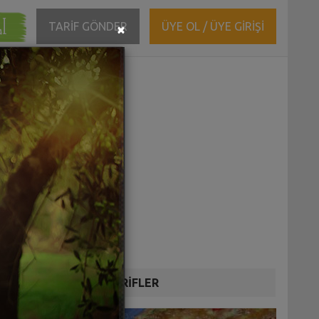
ĞI
Close
TARİF GÖNDER
ÜYE OL / ÜYE GİRİŞİ
×
DİĞER TARİFLER