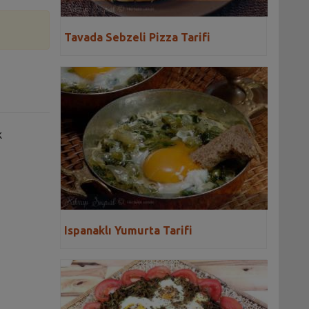
Tavada Sebzeli Pizza Tarifi
k
Ispanaklı Yumurta Tarifi