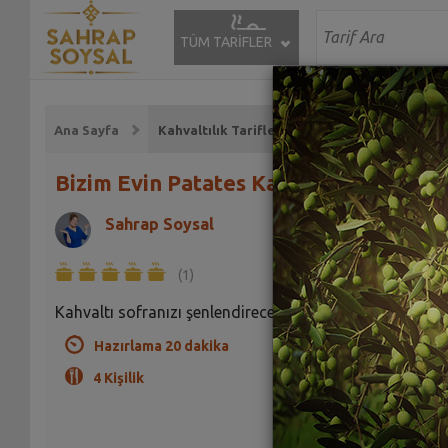
TÜM TARİFLER
Ana Sayfa
Kahvaltılık Tarifleri
Bizim Evin Patates Kavurması Tarifi
Sahrap Soysal
(1)
Kahvaltı sofranızı şenlendirecek leziz bir yemek tarifi
Hazırlama 20 dakika
4 Kişilik