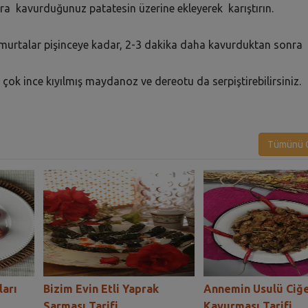
onra kavurduğunuz patatesin üzerine ekleyerek karıştırın.
 yumurtalar pişinceye kadar, 2-3 dakika daha kavurduktan sonra
 çok ince kıyılmış maydanoz ve dereotu da serpiştirebilirsiniz.
Tümünü G
arı
Bizim Evin Etli Yaprak
Annemin Usulü Ciğ
Sarması Tarifi
Kavurması Tarifi