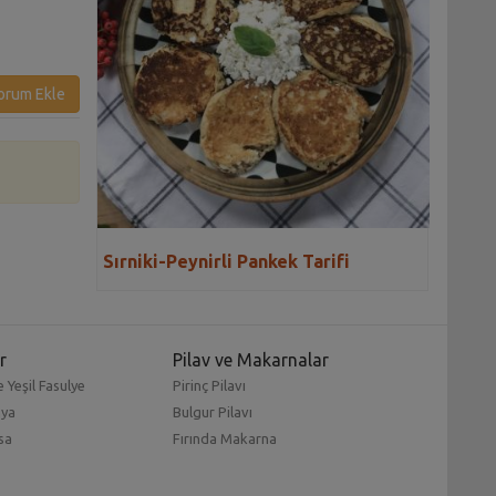
orum Ekle
Sırniki-Peynirli Pankek Tarifi
r
Pilav ve Makarnalar
 Yeşil Fasulye
Pirinç Pilavı
mya
Bulgur Pilavı
sa
Fırında Makarna