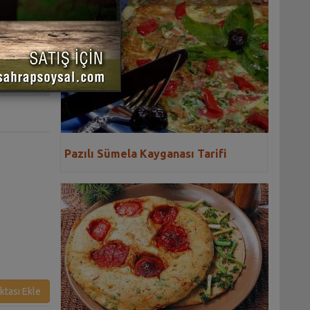
 YAZDIR
Pazılı Sümela Kayganası Tarifi
ktası Ekle