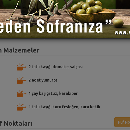
TARİFE PUAN VER
TARİFİ PAYLAŞ
TARİFİ
in Malzemeler
2 tatlı kaşığı domates salçası
2 adet yumurta
1 çay kaşığı tuz, karabiber
1 tatlı kaşığı kuru fesleğen, kuru kekik
f Noktaları
Püf No