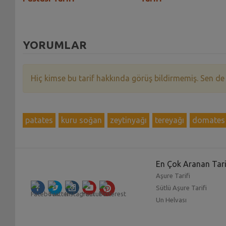
YORUMLAR
Hiç kimse bu tarif hakkında görüş bildirmemiş. Sen de
patates
kuru soğan
zeytinyağı
tereyağı
domates 
En Çok Aranan Tari
Aşure Tarifi
Sütlü Aşure Tarifi
Un Helvası