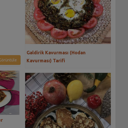
Galdirik Kavurması (Hodan
örüntüle
Kavurması) Tarifi
er
Bizim Evin Soğanlı Pilavı
Yoğurtlu Hazır M
Tarifi
Kavurması Tarifi