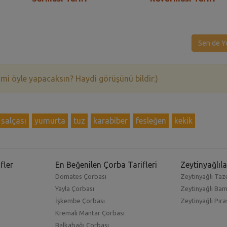
Sen de Y
 mi öyle yapacaksın? Haydi görüşünü bildir:)
salçası
yumurta
tuz
karabiber
fesleğen
kekik
fler
En Beğenilen Çorba Tarifleri
Zeytinyağlıla
Domates Çorbası
Zeytinyağlı Taze
Yayla Çorbası
Zeytinyağlı Ba
İşkembe Çorbası
Zeytinyağlı Pıra
Kremalı Mantar Çorbası
Balkabağı Çorbası