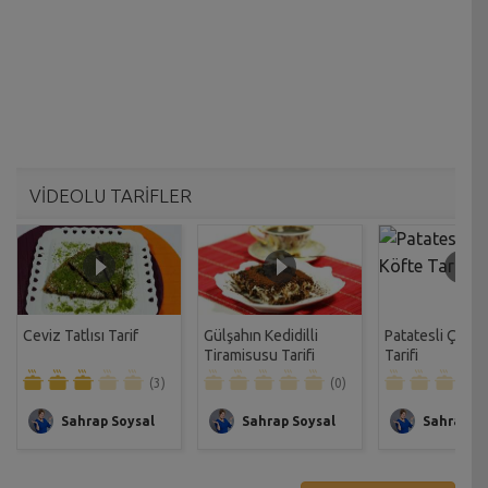
VİDEOLU TARİFLER
Ceviz Tatlısı Tarif
Gülşahın Kedidilli
Patatesli Çıtır 
Tiramisusu Tarifi
Tarifi
(3)
(0)
Sahrap Soysal
Sahrap Soysal
Sahrap So