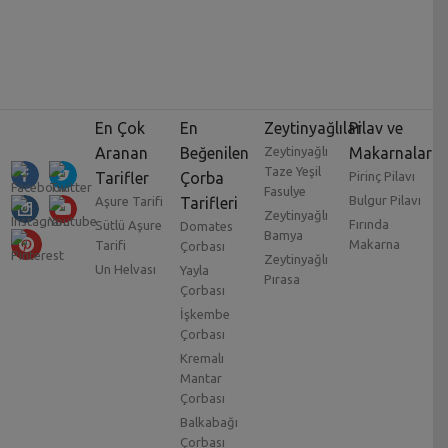
En Çok
En
Zeytinyağlılar
Pilav ve
Aranan
Beğenilen
Zeytinyağlı
Makarnalar
Taze Yeşil
Tarifler
Çorba
Pirinç Pilavı
Fasulye
Bulgur Pilavı
Aşure Tarifi
Tarifleri
Zeytinyağlı
Fırında
Sütlü Aşure
Domates
Bamya
Makarna
Tarifi
Çorbası
Zeytinyağlı
Un Helvası
Yayla
Pırasa
Çorbası
İşkembe
Çorbası
Kremalı
Mantar
Çorbası
Balkabağı
Çorbası