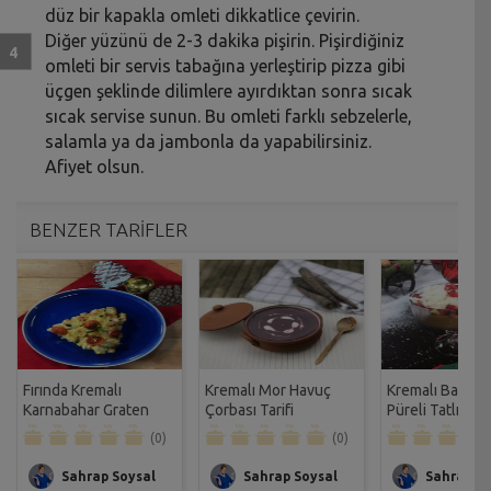
düz bir kapakla omleti dikkatlice çevirin.
Diğer yüzünü de 2-3 dakika pişirin. Pişirdiğiniz
omleti bir servis tabağına yerleştirip pizza gibi
üçgen şeklinde dilimlere ayırdıktan sonra sıcak
sıcak servise sunun. Bu omleti farklı sebzelerle,
salamla ya da jambonla da yapabilirsiniz.
Afiyet olsun.
BENZER TARİFLER
Fırında Kremalı
Kremalı Mor Havuç
Kremalı Bal Ka
Karnabahar Graten
Çorbası Tarifi
Püreli Tatlı Tarif
Tarifi
(0)
(0)
Sahrap Soysal
Sahrap Soysal
Sahrap So