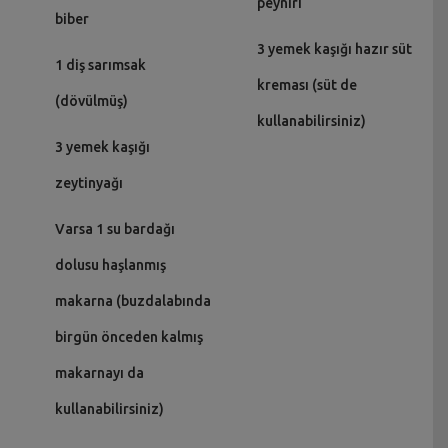
peyniri
biber
3 yemek kaşığı hazır süt
1 diş sarımsak
kreması (süt de
(dövülmüş)
kullanabilirsiniz)
3 yemek kaşığı
zeytinyağı
Varsa 1 su bardağı
dolusu haşlanmış
makarna (buzdalabında
birgün önceden kalmış
makarnayı da
kullanabilirsiniz)