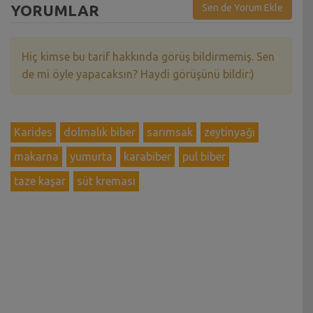
YORUMLAR
Sen de Yorum Ekle
Hiç kimse bu tarif hakkında görüş bildirmemiş. Sen
de mi öyle yapacaksın? Haydi görüşünü bildir:)
Karides
dolmalık biber
sarımsak
zeytinyağı
makarna
yumurta
karabiber
pul biber
taze kaşar
süt kreması