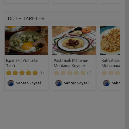
DİĞER TARİFLER
Ispanaklı Yumurta
Pastırmalı Mıhlama-
Kahvaltılık
Tarifi
Muhlama-Kuymak
Muhammara Tar
Tarifi
(1)
(0)
Sahrap Soysal
Sahrap Soysal
Sahrap So