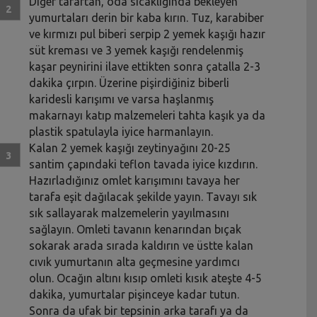
Diğer taraftan, oda sıcaklığında bekleyen
yumurtaları derin bir kaba kırın. Tuz, karabiber
ve kırmızı pul biberi serpip 2 yemek kaşığı hazır
süt kreması ve 3 yemek kaşığı rendelenmiş
kaşar peynirini ilave ettikten sonra çatalla 2-3
dakika çırpın. Üzerine pişirdiğiniz biberli
karidesli karışımı ve varsa haşlanmış
makarnayı katıp malzemeleri tahta kaşık ya da
plastik spatulayla iyice harmanlayın.
Kalan 2 yemek kaşığı zeytinyağını 20-25
santim çapındaki teflon tavada iyice kızdırın.
Hazırladığınız omlet karışımını tavaya her
tarafa eşit dağılacak şekilde yayın. Tavayı sık
sık sallayarak malzemelerin yayılmasını
sağlayın. Omleti tavanın kenarından bıçak
sokarak arada sırada kaldırın ve üstte kalan
cıvık yumurtanın alta geçmesine yardımcı
olun. Ocağın altını kısıp omleti kısık ateşte 4-5
dakika, yumurtalar pişinceye kadar tutun.
Sonra da ufak bir tepsinin arka tarafı ya da