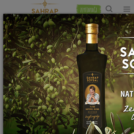
ZEYTİNYAĞI
Ana Sayfa
Kahvaltılık Tarifleri
Omlet Tarifleri