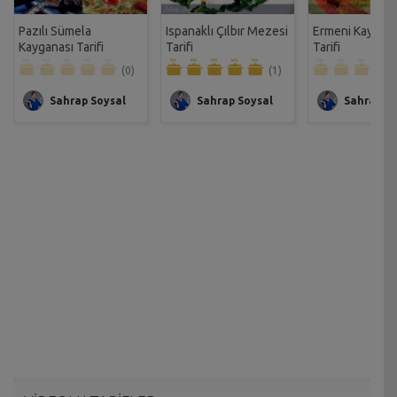
Pazılı Sümela
Ispanaklı Çılbır Mezesi
Ermeni Kaygana
Kayganası Tarifi
Tarifi
Tarifi
(0)
(1)
Sahrap Soysal
Sahrap Soysal
Sahrap So