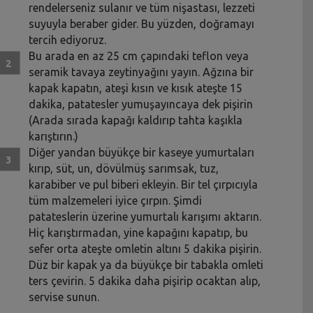
rendelerseniz sulanır ve tüm nişastası, lezzeti
suyuyla beraber gider. Bu yüzden, doğramayı
tercih ediyoruz.
Bu arada en az 25 cm çapındaki teflon veya
seramik tavaya zeytinyağını yayın. Ağzına bir
kapak kapatın, ateşi kısın ve kısık ateşte 15
dakika, patatesler yumuşayıncaya dek pişirin
(Arada sırada kapağı kaldırıp tahta kaşıkla
karıştırın.)
Diğer yandan büyükçe bir kaseye yumurtaları
kırıp, süt, un, dövülmüş sarımsak, tuz,
karabiber ve pul biberi ekleyin. Bir tel çırpıcıyla
tüm malzemeleri iyice çırpın. Şimdi
patateslerin üzerine yumurtalı karışımı aktarın.
Hiç karıştırmadan, yine kapağını kapatıp, bu
sefer orta ateşte omletin altını 5 dakika pişirin.
Düz bir kapak ya da büyükçe bir tabakla omleti
ters çevirin. 5 dakika daha pişirip ocaktan alıp,
servise sunun.