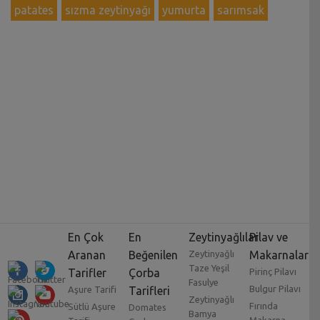
patates
sızma zeytinyağı
yumurta
sarımsak
En Çok
En
Zeytinyağlılar
Pilav ve
Aranan
Beğenilen
Zeytinyağlı
Makarnalar
Taze Yeşil
Tarifler
Çorba
Pirinç Pilavı
Fasulye
Bulgur Pilavı
Aşure Tarifi
Tarifleri
Zeytinyağlı
Fırında
Sütlü Aşure
Domates
Bamya
Makarna