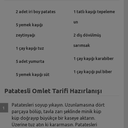
2 adet iri boy patates
1 tatlı kaşığı tepeleme
un
5 yemek kaşığı
zeytinyağı
2 diş dövülmüş
sarımsak
1 çay kaşığı tuz
1 çay kaşığı karabiber
5 adet yumurta
1 çay kaçığı pul biber
5 yemek kaşığı süt
Patatesli Omlet Tarifi Hazırlanışı
Patatesleri soyup yıkayın. Uzunlamasına dört
parçaya bölüp, tavla zarı şeklinde minik küp
küp doğrayıp büyükçe bir kaseye aktarın.
Üzerine tuz atın ki kararmasın. Patatesleri