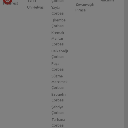
Tarifi
Çorbası
Zeytinyağlı
Un Helvası
Yayla
Pırasa
Çorbası
İşkembe
Çorbası
Kremalı
Mantar
Çorbası
Balkabağı
Çorbası
Paça
Çorbası
Süzme
Mercimek
Çorbası
Ezogelin
Çorbası
Şehriye
Çorbası
Tarhana
Çorbası