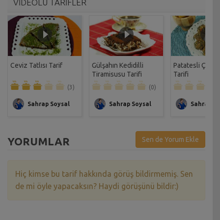
VİDEOLU TARİFLER
Ceviz Tatlısı Tarif
Gülşahın Kedidilli
Patatesli Çıtır 
Tiramisusu Tarifi
Tarifi
(3)
(0)
Sahrap Soysal
Sahrap Soysal
Sahrap So
YORUMLAR
Sen de Yorum Ekle
Hiç kimse bu tarif hakkında görüş bildirmemiş. Sen
de mi öyle yapacaksın? Haydi görüşünü bildir:)