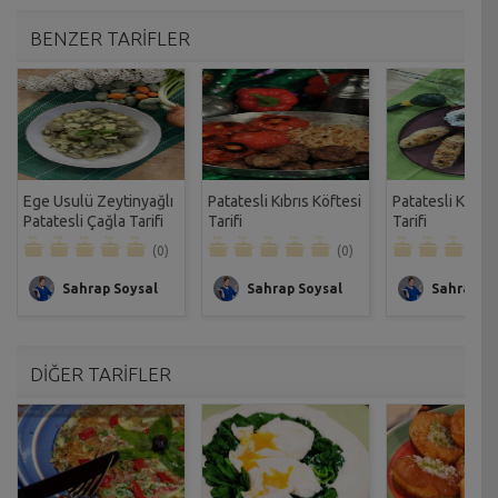
BENZER TARİFLER
Ege Usulü Zeytinyağlı
Patatesli Kıbrıs Köftesi
Patatesli Kale
Patatesli Çağla Tarifi
Tarifi
Tarifi
(0)
(0)
Sahrap Soysal
Sahrap Soysal
Sahrap So
DİĞER TARİFLER