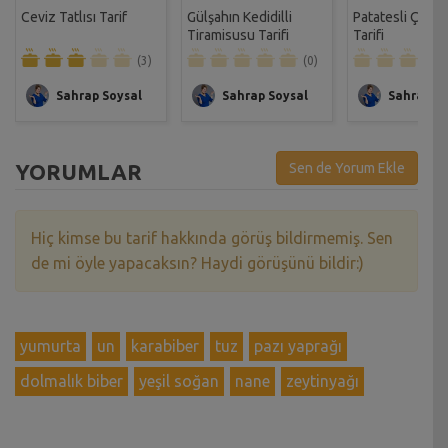
Ceviz Tatlısı Tarif
Gülşahın Kedidilli
Patatesli Çıtır 
Tiramisusu Tarifi
Tarifi
(3)
(0)
Sahrap Soysal
Sahrap Soysal
Sahrap So
YORUMLAR
Sen de Yorum Ekle
Hiç kimse bu tarif hakkında görüş bildirmemiş. Sen
de mi öyle yapacaksın? Haydi görüşünü bildir:)
yumurta
un
karabiber
tuz
pazı yaprağı
dolmalık biber
yeşil soğan
nane
zeytinyağı