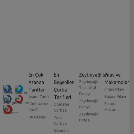
En Çok
En
Zeytinyağlılar
Pilav ve
Aranan
Beğenilen
Zeytinyağlı
Makarnalar
Taze Yeşil
Tarifler
Çorba
Pirinç Pilavı
Fasulye
Bulgur Pilavı
Aşure Tarifi
Tarifleri
Zeytinyağlı
Fırında
Sütlü Aşure
Domates
Bamya
Makarna
Tarifi
Çorbası
Zeytinyağlı
Un Helvası
Yayla
Pırasa
Çorbası
İşkembe