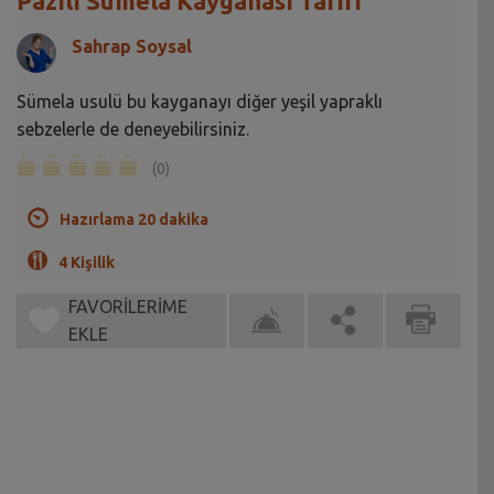
Pazılı Sümela Kayganası Tarifi
Sahrap Soysal
Sümela usulü bu kayganayı diğer yeşil yapraklı
sebzelerle de deneyebilirsiniz.
(0)
Hazırlama 20 dakika
4 Kişilik
FAVORİLERİME
EKLE