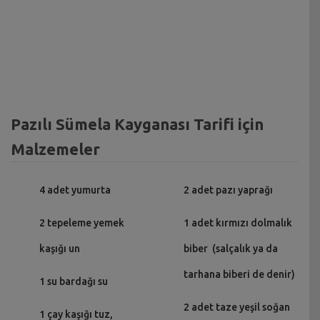
Pazılı Sümela Kayganası Tarifi için
Malzemeler
4 adet yumurta
2 adet pazı yaprağı
2 tepeleme yemek
1 adet kırmızı dolmalık
kaşığı un
biber (salçalık ya da
tarhana biberi de denir)
1 su bardağı su
2 adet taze yeşil soğan
1 çay kaşığı tuz,