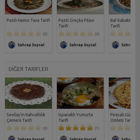
Pazılı Hamsi Tava Tarifi
Pazılı Greçka Pilavı
Bal Kabaklı Pazı
Tarifi
Tarifi
(0)
(0)
Sahrap Soysal
Sahrap Soysal
Sahrap So
DİĞER TARİFLER
Sevilay'ın Kahvaltılık
Ispanaklı Yumurta
Pırasalı Gümüş
Çemeni Tarifi
Tarifi
Omleti Tarifi
(0)
(1)
Sahrap Soysal
Sahrap Soysal
Sahrap So