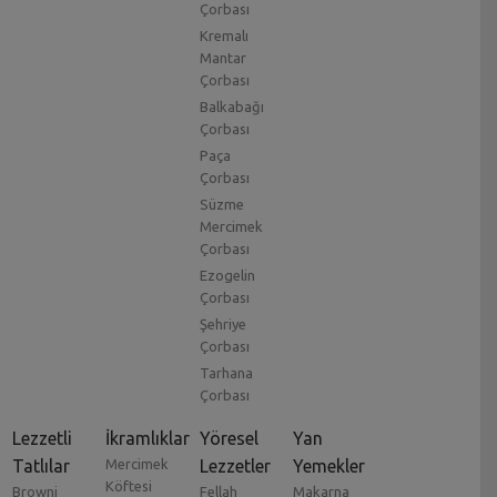
Çorbası
Kremalı
Mantar
Çorbası
Balkabağı
Çorbası
Paça
Çorbası
Süzme
Mercimek
Çorbası
Ezogelin
Çorbası
Şehriye
Çorbası
Tarhana
Çorbası
Lezzetli
İkramlıklar
Yöresel
Yan
Tatlılar
Mercimek
Lezzetler
Yemekler
Köftesi
Browni
Fellah
Makarna