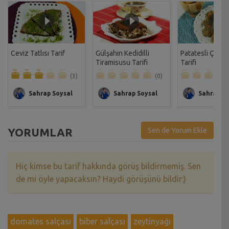
Ceviz Tatlısı Tarif
Gülşahın Kedidilli
Patatesli Çıtır 
Tiramisusu Tarifi
Tarifi
(3)
(0)
Sahrap Soysal
Sahrap Soysal
Sahrap So
YORUMLAR
Sen de Yorum Ekle
Hiç kimse bu tarif hakkında görüş bildirmemiş. Sen
de mi öyle yapacaksın? Haydi görüşünü bildir:)
domates salçası
biber salçası
zeytinyağı