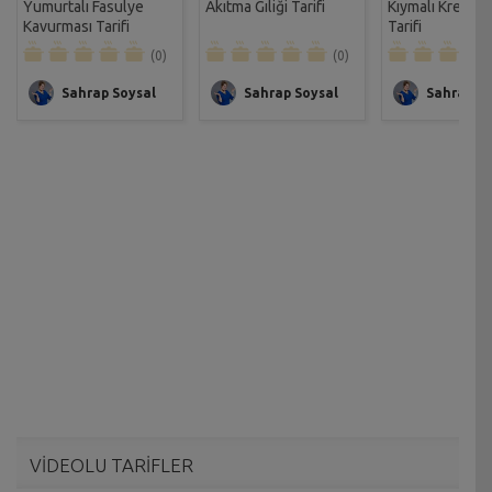
Yumurtalı Fasulye
Akıtma Gıliği Tarifi
Kıymalı Krep Ku
Kavurması Tarifi
Tarifi
(0)
(0)
Sahrap Soysal
Sahrap Soysal
Sahrap So
VİDEOLU TARİFLER