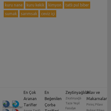
kuru nane
kuru kekik
kimyon
tatlı pul biber
sumak
sarımsak
ceviz içi
En Çok
En
Zeytinyağlılar
Pilav ve
Aranan
Beğenilen
Zeytinyağlı
Makarnalar
Taze Yeşil
Tarifler
Çorba
Pirinç Pilavı
Fasulye
Bulgur Pilavı
Aşure Tarifi
Tarifleri