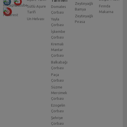
Zeytinyağlı
Fırında
Sütlü Aşure
Domates
Bamya
Makarna
Tarifi
Çorbası
Zeytinyağlı
Un Helvası
Yayla
Pırasa
Çorbası
İşkembe
Çorbası
Kremalı
Mantar
Çorbası
Balkabağı
Çorbası
Paça
Çorbası
Süzme
Mercimek
Çorbası
Ezogelin
Çorbası
Şehriye
Çorbası