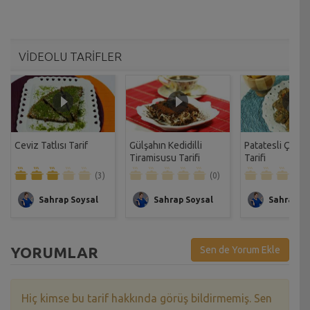
VİDEOLU TARİFLER
Ceviz Tatlısı Tarif
Gülşahın Kedidilli
Patatesli Çıtır 
Tiramisusu Tarifi
Tarifi
(3)
(0)
Sahrap Soysal
Sahrap Soysal
Sahrap So
YORUMLAR
Sen de Yorum Ekle
Hiç kimse bu tarif hakkında görüş bildirmemiş. Sen