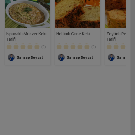
Ispanaklı Mücver Keki
Hellimli Girne Keki
Zeytinli Peynirl
Tarifi
Tarifi
(0)
(0)
Sahrap Soysal
Sahrap Soysal
Sahrap So