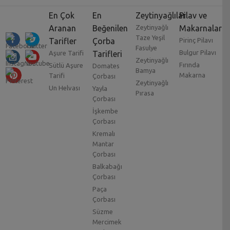
En Çok
En
Zeytinyağlılar
Pilav ve
Aranan
Beğenilen
Zeytinyağlı
Makarnalar
Taze Yeşil
Tarifler
Çorba
Pirinç Pilavı
Fasulye
Bulgur Pilavı
Aşure Tarifi
Tarifleri
Zeytinyağlı
Fırında
Sütlü Aşure
Domates
Bamya
Makarna
Tarifi
Çorbası
Zeytinyağlı
Un Helvası
Yayla
Pırasa
Çorbası
İşkembe
Çorbası
Kremalı
Mantar
Çorbası
Balkabağı
Çorbası
Paça
Çorbası
Süzme
Mercimek