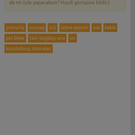
de mi öyle yapacaksın? Haydi görüşünü bildir:)
yumurta
sıvıyağ
tuz
labne peyniri
süt
kekik
pul biber
tam buğday unu
un
kurutulmuş domates