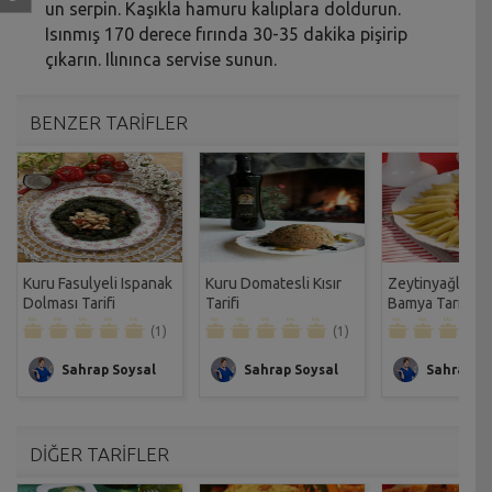
un serpin. Kaşıkla hamuru kalıplara doldurun.
Isınmış 170 derece fırında 30-35 dakika pişirip
çıkarın. Ilınınca servise sunun.
BENZER TARİFLER
Kuru Fasulyeli Ispanak
Kuru Domatesli Kısır
Zeytinyağlı Do
Dolması Tarifi
Tarifi
Bamya Tarifi
(1)
(1)
Sahrap Soysal
Sahrap Soysal
Sahrap So
DİĞER TARİFLER