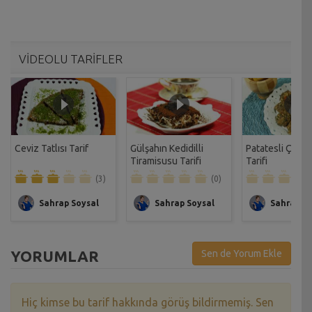
VİDEOLU TARİFLER
Ceviz Tatlısı Tarif
Gülşahın Kedidilli
Patatesli Çıtır 
Tiramisusu Tarifi
Tarifi
(3)
(0)
Sahrap Soysal
Sahrap Soysal
Sahrap So
YORUMLAR
Sen de Yorum Ekle
Hiç kimse bu tarif hakkında görüş bildirmemiş. Sen