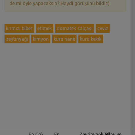
de mi öyle yapacaksın? Haydi görüşünü bildir:)
kırmızı biber
etimek
domates salçası
ceviz
zeytinyağı
kimyon
kuru nane
kuru kekik
En Çok
En
Zeytinyağlılar
Pilav ve