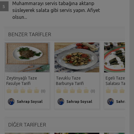
Muhammarayı servis tabağına aktarıp
süsleyerek salata gibi servis yapın. Afiyet
olsun...
BENZER TARİFLER
Zeytinyağlı Taze
Tavuklu Taze
Egeli Taze Bör
Fasulye Tarifi
Barbunya Tarifi
Salatası Tarifi
(0)
(0)
Sahrap Soysal
Sahrap Soysal
Sahrap So
DİĞER TARİFLER