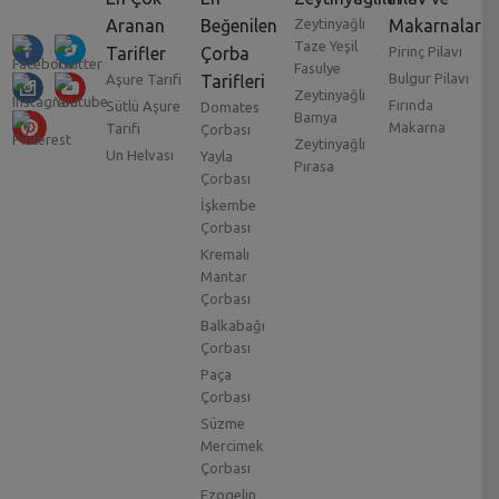
Aranan
Beğenilen
Zeytinyağlı
Makarnalar
Taze Yeşil
Tarifler
Çorba
Pirinç Pilavı
Fasulye
Bulgur Pilavı
Aşure Tarifi
Tarifleri
Zeytinyağlı
Fırında
Sütlü Aşure
Domates
Bamya
Makarna
Tarifi
Çorbası
Zeytinyağlı
Un Helvası
Yayla
Pırasa
Çorbası
İşkembe
Çorbası
Kremalı
Mantar
Çorbası
Balkabağı
Çorbası
Paça
Çorbası
Süzme
Mercimek
Çorbası
Ezogelin