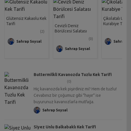
Glütensiz Kakaolu Kek
Çikolatalı Unsu
Tarifi
Kurabiye Tarifi
Cevizli Deniz
Börülcesi Salatası
(2)
Tarifi
(0)
Sahrap Soysal
Sahrap So
Sahrap Soysal
Buttermilkli Kavanozda Tuzlu Kek Tarifi
(0)
Hiç kavanozda kek pişirdiniz mi? Hem de tuzlu!
Cevabınız bir çoğumuz gibi "hayır" ise
buyurunuz kavanozlarla mutfağa.
Sahrap Soysal
Siyez Unlu Balkabaklı Kek Tarifi