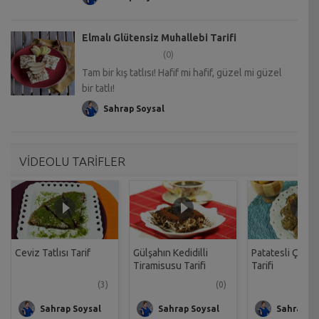
Elmalı Glütensiz Muhallebi Tarifi
(0)
Tam bir kış tatlısı! Hafif mi hafif, güzel mi güzel
bir tatlı!
Sahrap Soysal
VİDEOLU TARİFLER
Ceviz Tatlısı Tarif
Gülşahın Kedidilli
Patatesli Çıtır 
Tiramisusu Tarifi
Tarifi
(3)
(0)
Sahrap Soysal
Sahrap Soysal
Sahrap So