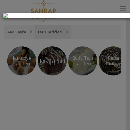
ZEYTİNYAĞI
Ana Sayfa
Tatlı Tarifleri
Kurabiye
Sütlü Tatlı
Pasta
Kek Tarifleri
Tarifleri
Tarifleri
Tarifleri