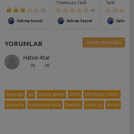
Tiramisusu Tarifi
Tarifi
(3)
(0)
Sahrap Soysal
Sahrap Soysal
Sahrap So
YORUMLAR
Sen de Yorum Ekle
Hatice Atar
(0)
(0)
tereyağı
un
pudra şekeri
irmik
Hindistan cevizi
yumurta
kabartma tozu
badem
ceviz içi
limon