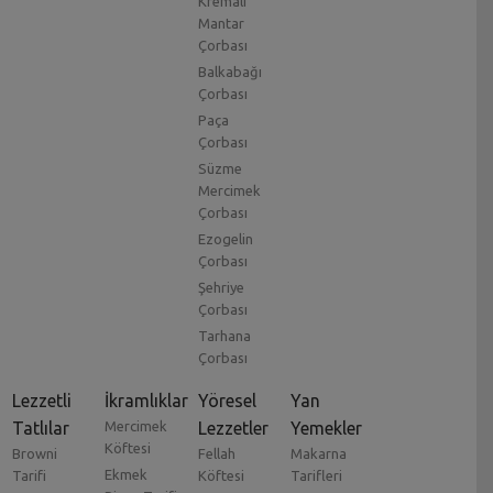
Kremalı
Mantar
Çorbası
Balkabağı
Çorbası
Paça
Çorbası
Süzme
Mercimek
Çorbası
Ezogelin
Çorbası
Şehriye
Çorbası
Tarhana
Çorbası
Lezzetli
İkramlıklar
Yöresel
Yan
Tatlılar
Mercimek
Lezzetler
Yemekler
Köftesi
Browni
Fellah
Makarna
Ekmek
Tarifi
Köftesi
Tarifleri