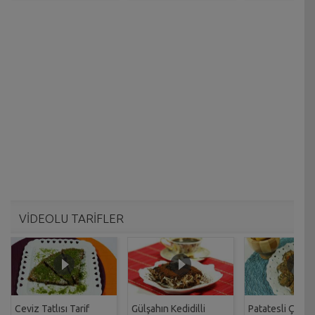
VİDEOLU TARİFLER
Ceviz Tatlısı Tarif
Gülşahın Kedidilli
Patatesli Çıtır 