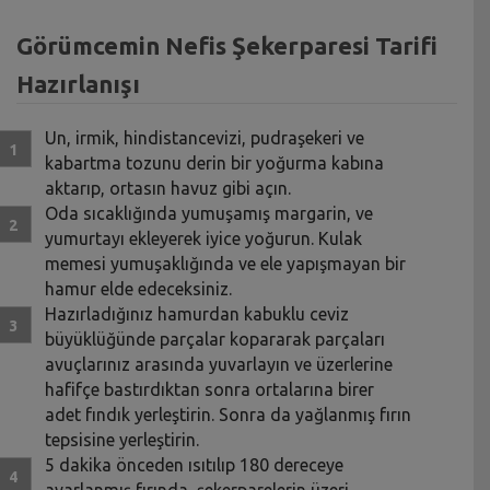
Görümcemin Nefis Şekerparesi Tarifi
Hazırlanışı
Un, irmik, hindistancevizi, pudraşekeri ve
kabartma tozunu derin bir yoğurma kabına
aktarıp, ortasın havuz gibi açın.
Oda sıcaklığında yumuşamış margarin, ve
yumurtayı ekleyerek iyice yoğurun. Kulak
memesi yumuşaklığında ve ele yapışmayan bir
hamur elde edeceksiniz.
Hazırladığınız hamurdan kabuklu ceviz
büyüklüğünde parçalar kopararak parçaları
avuçlarınız arasında yuvarlayın ve üzerlerine
hafifçe bastırdıktan sonra ortalarına birer
adet fındık yerleştirin. Sonra da yağlanmış fırın
tepsisine yerleştirin.
5 dakika önceden ısıtılıp 180 dereceye
ayarlanmış fırında, şekerparelerin üzeri