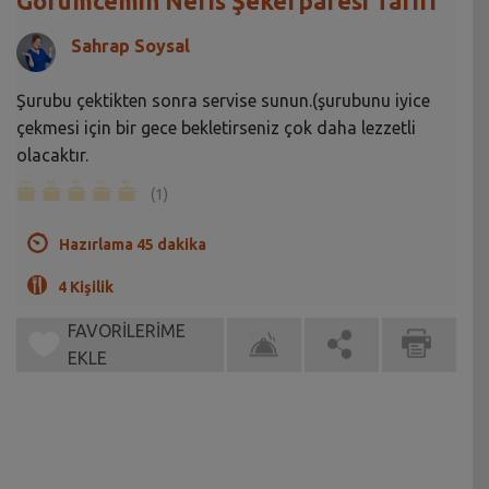
Görümcemin Nefis Şekerparesi Tarifi
Sahrap Soysal
Şurubu çektikten sonra servise sunun.(şurubunu iyice
çekmesi için bir gece bekletirseniz çok daha lezzetli
olacaktır.
(1)
Hazırlama 45 dakika
4 Kişilik
FAVORİLERİME
EKLE