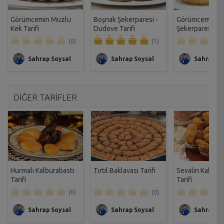
Görümcemin Muzlu
Boşnak Şekerparesi -
Görümcemin Ne
Kek Tarifi
Dudove Tarifi
Şekerparesi Tar
(0)
(1)
Sahrap Soysal
Sahrap Soysal
Sahrap So
DİĞER TARİFLER
Hurmalı Kalburabastı
Tırtıl Baklavası Tarifi
Sevalin Kalbura
Tarifi
Tarifi
(0)
(0)
Sahrap Soysal
Sahrap Soysal
Sahrap So