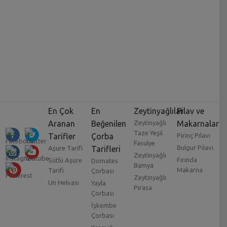
En Çok
En
Zeytinyağlılar
Pilav ve
Aranan
Beğenilen
Zeytinyağlı
Makarnalar
Taze Yeşil
Tarifler
Çorba
Pirinç Pilavı
Fasulye
Bulgur Pilavı
Aşure Tarifi
Tarifleri
Zeytinyağlı
Fırında
Sütlü Aşure
Domates
Bamya
Makarna
Tarifi
Çorbası
Zeytinyağlı
Un Helvası
Yayla
Pırasa
Çorbası
İşkembe
Çorbası