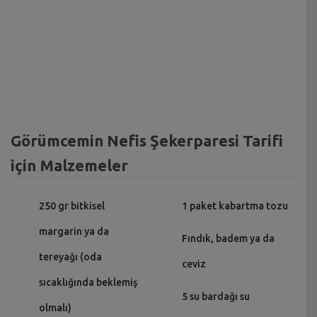
Görümcemin Nefis Şekerparesi Tarifi
için Malzemeler
250 gr bitkisel
1 paket kabartma tozu
margarin ya da
Fındık, badem ya da
tereyağı (oda
ceviz
sıcaklığında beklemiş
5 su bardağı su
olmalı)