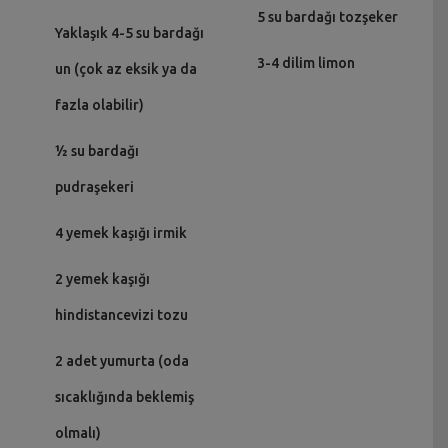
5 su bardağı tozşeker
Yaklaşık 4-5 su bardağı
3-4 dilim limon
un (çok az eksik ya da
fazla olabilir)
½ su bardağı
pudraşekeri
4 yemek kaşığı irmik
2 yemek kaşığı
hindistancevizi tozu
2 adet yumurta (oda
sıcaklığında beklemiş
olmalı)