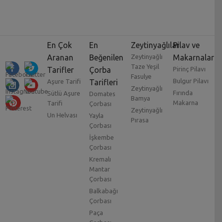
En Çok
En
Zeytinyağlılar
Pilav ve
Aranan
Beğenilen
Zeytinyağlı
Makarnalar
Taze Yeşil
Tarifler
Çorba
Pirinç Pilavı
Fasulye
Bulgur Pilavı
Aşure Tarifi
Tarifleri
Zeytinyağlı
Fırında
Sütlü Aşure
Domates
Bamya
Makarna
Tarifi
Çorbası
Zeytinyağlı
Un Helvası
Yayla
Pırasa
Çorbası
İşkembe
Çorbası
Kremalı
Mantar
Çorbası
Balkabağı
Çorbası
Paça