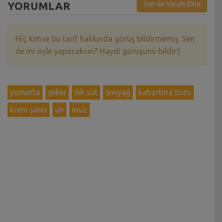
YORUMLAR
Sen de Yorum Ekle
Hiç kimse bu tarif hakkında görüş bildirmemiş. Sen
de mi öyle yapacaksın? Haydi görüşünü bildir:)
yumurta
şeker
ılık süt
sıvıyağ
kabartma tozu
krem şanti
un
muz