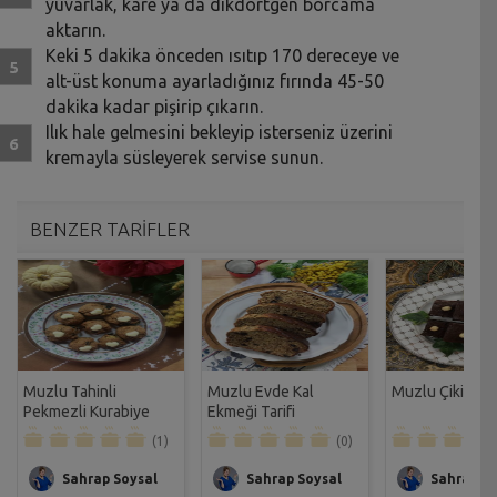
yuvarlak, kare ya da dikdörtgen borcama
aktarın.
Keki 5 dakika önceden ısıtıp 170 dereceye ve
alt-üst konuma ayarladığınız fırında 45-50
dakika kadar pişirip çıkarın.
Ilık hale gelmesini bekleyip isterseniz üzerini
kremayla süsleyerek servise sunun.
BENZER TARİFLER
Muzlu Tahinli
Muzlu Evde Kal
Muzlu Çikita Ke
Pekmezli Kurabiye
Ekmeği Tarifi
Tarifi
(1)
(0)
Sahrap Soysal
Sahrap Soysal
Sahrap So