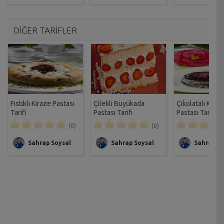
DİĞER TARİFLER
Fıstıklı Kiraze Pastası
Çilekli Büyükada
Çikolatalı Kido
Tarifi
Pastası Tarifi
Pastası Tarifi
(0)
(0)
Sahrap Soysal
Sahrap Soysal
Sahrap So