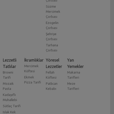
Çorbası
Süzme
Mercimek
Çorbası
Ezogelin
Çorbası
Şehriye
Çorbası
Tarhana
Çorbası
Lezzetli
İkramlıklar
Yöresel
Yan
Tatlılar
Mercimek
Lezzetler
Yemekler
Köftesi
Browni
Fellah
Makarna
Ekmek
Tarifi
Köftesi
Tarifleri
Pizza Tarifi
Mozaik
Patlıcan
Meze
Pasta
Kebabı
Tarifleri
Kadayıflı
Muhallebi
Sütlaç Tarifi
Islak Kek