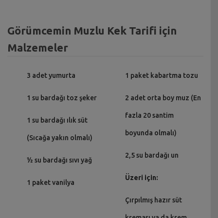
Görümcemin Muzlu Kek Tarifi için
Malzemeler
3 adet yumurta
1 paket kabartma tozu
1 su bardağı toz şeker
2 adet orta boy muz (En
fazla 20 santim
1 su bardağı ılık süt
boyunda olmalı)
(Sıcağa yakın olmalı)
2,5 su bardağı un
½ su bardağı sıvı yağ
Üzeri için:
1 paket vanilya
Çırpılmış hazır süt
kreması ya da krem