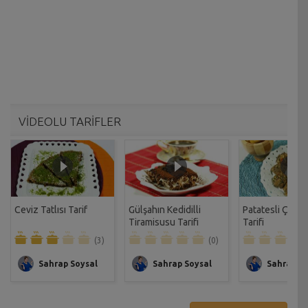
VİDEOLU TARİFLER
Ceviz Tatlısı Tarif
Gülşahın Kedidilli
Patatesli Çıtır 
Tiramisusu Tarifi
Tarifi
(3)
(0)
Sahrap Soysal
Sahrap Soysal
Sahrap So