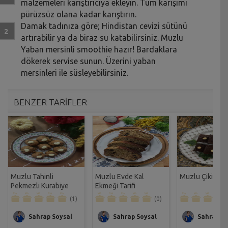
malzemeleri karıştırıcıya ekleyin. Tüm karışımı
pürüzsüz olana kadar karıştırın.
Damak tadınıza göre; Hindistan cevizi sütünü
artırabilir ya da biraz su katabilirsiniz. Muzlu
Yaban mersinli smoothie hazır! Bardaklara
dökerek servise sunun. Üzerini yaban
mersinleri ile süsleyebilirsiniz.
BENZER TARİFLER
Muzlu Tahinli
Muzlu Evde Kal
Muzlu Çikita Ke
Pekmezli Kurabiye
Ekmeği Tarifi
Tarifi
(1)
(0)
Sahrap Soysal
Sahrap Soysal
Sahrap So