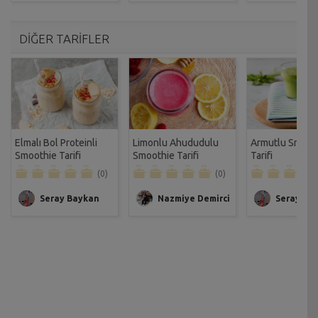
DİĞER TARİFLER
Elmalı Bol Proteinli
Limonlu Ahududulu
Armutlu Smoot
Smoothie Tarifi
Smoothie Tarifi
Tarifi
(0)
(0)
Seray Baykan
Nazmiye Demirci
Seray Ba