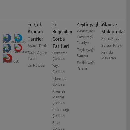
En Çok
En
Zeytinyağlılar
Pilav ve
Aranan
Beğenilen
Zeytinyağlı
Makarnalar
Taze Yeşil
Tarifler
Çorba
Pirinç Pilavı
Fasulye
Bulgur Pilavı
Aşure Tarifi
Tarifleri
Zeytinyağlı
Fırında
Sütlü Aşure
Domates
Bamya
Makarna
Tarifi
Çorbası
Zeytinyağlı
Un Helvası
Yayla
Pırasa
Çorbası
İşkembe
Çorbası
Kremalı
Mantar
Çorbası
Balkabağı
Çorbası
Paça
Çorbası