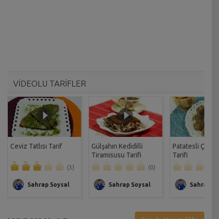
VİDEOLU TARİFLER
Ceviz Tatlısı Tarif
Gülşahın Kedidilli
Patatesli Çıtır 
Tiramisusu Tarifi
Tarifi
(3)
(0)
Sahrap Soysal
Sahrap Soysal
Sahrap So