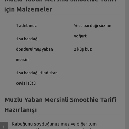
için Malzemeler
1 adet muz
½ su bardağı süzme
yoğurt
1 su bardağı
dondurulmuş yaban
2 küp buz
mersini
1 su bardağı Hindistan
cevizi sütü
Muzlu Yaban Mersinli Smoothie Tarifi
Hazırlanışı
Kabuğunu soyduğunuz muz ve diğer tüm