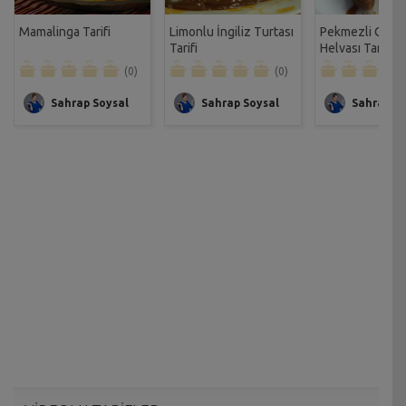
Mamalinga Tarifi
Limonlu İngiliz Turtası
Pekmezli Ceviz
Tarifi
Helvası Tarifi
(0)
(0)
Sahrap Soysal
Sahrap Soysal
Sahrap So