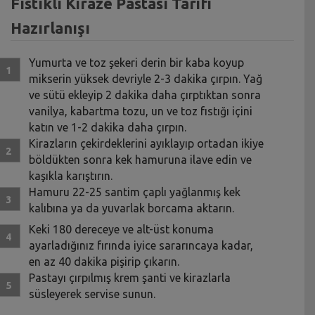
Fıstıklı Kiraze Pastası Tarifi
Hazırlanışı
Yumurta ve toz şekeri derin bir kaba koyup
mikserin yüksek devriyle 2-3 dakika çırpın. Yağ
ve sütü ekleyip 2 dakika daha çırptıktan sonra
vanilya, kabartma tozu, un ve toz fıstığı içini
katın ve 1-2 dakika daha çırpın.
Kirazların çekirdeklerini ayıklayıp ortadan ikiye
böldükten sonra kek hamuruna ilave edin ve
kaşıkla karıştırın.
Hamuru 22-25 santim çaplı yağlanmış kek
kalıbına ya da yuvarlak borcama aktarın.
Keki 180 dereceye ve alt-üst konuma
ayarladığınız fırında iyice sararıncaya kadar,
en az 40 dakika pişirip çıkarın.
Pastayı çırpılmış krem şanti ve kirazlarla
süsleyerek servise sunun.