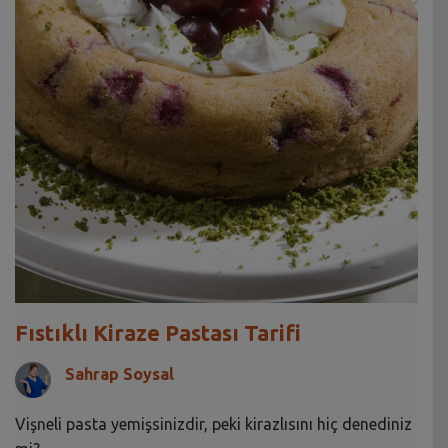
Fıstıklı Kiraze Pastası Tarifi
Sahrap Soysal
Vişneli pasta yemişsinizdir, peki kirazlısını hiç denediniz