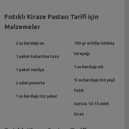
Fıstıklı Kiraze Pastası Tarifi için
Malzemeler
2 su bardağı un
100 gr eritilip ılıtılmış
tereyağı
1 paket kabartma tozu
1 su bardağı süt
1 paket vanilya
½ su bardağı toz yeşil
2 adet yumurta
fıstık
1 su bardağı toz şeker
Ayrıca; 10-15 adet
kiraz