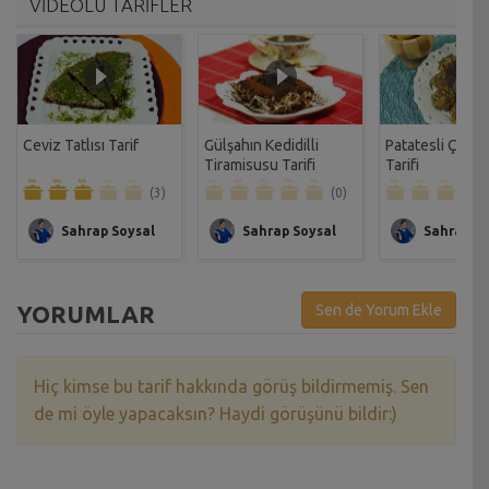
VİDEOLU TARİFLER
Ceviz Tatlısı Tarif
Gülşahın Kedidilli
Patatesli Çıtır 
Tiramisusu Tarifi
Tarifi
(3)
(0)
Sahrap Soysal
Sahrap Soysal
Sahrap So
YORUMLAR
Sen de Yorum Ekle
Hiç kimse bu tarif hakkında görüş bildirmemiş. Sen
de mi öyle yapacaksın? Haydi görüşünü bildir:)