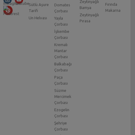
Zeytinyağlı
Fırında
Sütlü Aşure
Domates
Bamya
Makarna
Tarifi
Çorbası
Zeytinyağlı
Un Helvası
Yayla
Pırasa
Çorbası
İşkembe
Çorbası
Kremalı
Mantar
Çorbası
Balkabağı
Çorbası
Paça
Çorbası
Süzme
Mercimek
Çorbası
Ezogelin
Çorbası
Şehriye
Çorbası