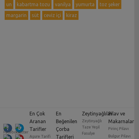
un
kabartma tozu
vanilya
yumurta
toz şeker
margarin
süt
ceviz içi
kiraz
En Çok
En
Zeytinyağlılar
Pilav ve
Aranan
Beğenilen
Zeytinyağlı
Makarnalar
Taze Yeşil
Tarifler
Çorba
Pirinç Pilavı
Fasulye
Bulgur Pilavı
Aşure Tarifi
Tarifleri