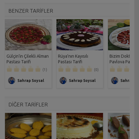
BENZER TARİFLER
Gülçin’in Çilekli Alman
Rüya'nın Kayısılı
Bizim Doktoru
Pastası Tarifi
Pastası Tarifi
Pavlova Pastası 
(1)
(0)
Sahrap Soysal
Sahrap Soysal
Sahrap So
DİĞER TARİFLER