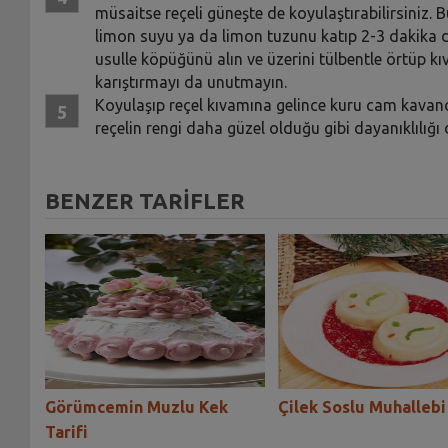
müsaitse reçeli güneşte de koyulaştırabilirsiniz.
limon suyu ya da limon tuzunu katıp 2-3 dakika d
usulle köpüğünü alın ve üzerini tülbentle örtüp 
karıştırmayı da unutmayın.
Koyulaşıp reçel kıvamına gelince kuru cam kavan
reçelin rengi daha güzel olduğu gibi dayanıklılığı 
BENZER TARİFLER
Görümcemin Muzlu Kek
Çilek Soslu Muhallebi 
Tarifi