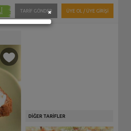
ĞI
Close
TARİF GÖNDER
ÜYE OL / ÜYE GİRİŞİ
×
DİĞER TARİFLER