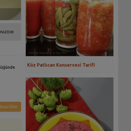
 YAZDIR
Köz Patlıcan Konservesi Tarifi
klüğünde
ktası Ekle