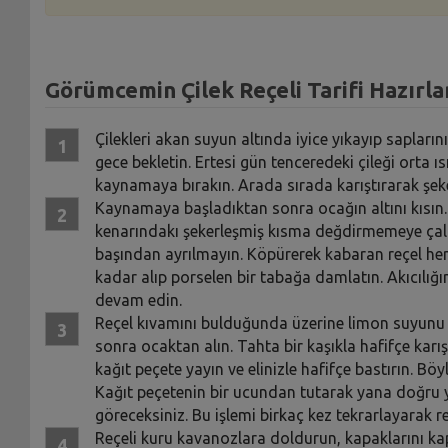
Görümcemin Çilek Reçeli Tarifi Hazırla
Çilekleri akan suyun altında iyice yıkayıp sapların
gece bekletin. Ertesi gün tenceredeki çileği orta ıs
kaynamaya bırakın. Arada sırada karıştırarak şeker
Kaynamaya başladıktan sonra ocağın altını kısın.
kenarındakı şekerleşmiş kısma değdirmemeye çalı
başından ayrılmayın. Köpürerek kabaran reçel hem
kadar alıp porselen bir tabağa damlatın. Akıcılı
devam edin.
Reçel kıvamını bulduğunda üzerine limon suyunu 
sonra ocaktan alın. Tahta bir kaşıkla hafifçe karışt
kağıt peçete yayın ve elinizle hafifçe bastırın. Bö
Kağıt peçetenin bir ucundan tutarak yana doğru yav
göreceksiniz. Bu işlemi birkaç kez tekrarlayarak r
Reçeli kuru kavanozlara doldurun, kapaklarını 