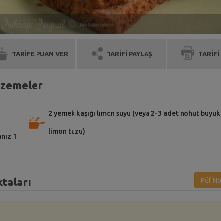
TARİFE PUAN VER
TARİFİ PAYLAŞ
TARİFİ
alzemeler
2 yemek kaşığı limon suyu (veya 2-3 adet nohut büyü
limon tuzu)
anız 1
)
taları
Püf No