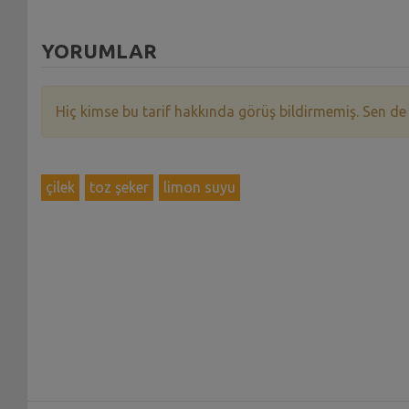
YORUMLAR
Hiç kimse bu tarif hakkında görüş bildirmemiş. Sen de
çilek
toz şeker
limon suyu