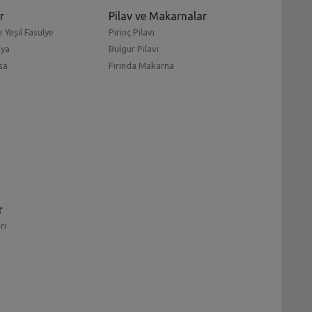
r
Pilav ve Makarnalar
 Yeşil Fasulye
Pirinç Pilavı
mya
Bulgur Pilavı
sa
Fırında Makarna
r
ri