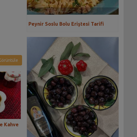
Peynir Soslu Bolu Eriştesi Tarifi
örüntüle
tre Kahve
Emel'in Fındıklı Kereviz
Gülçin'in Portakal
Reçeli Tarifi
Tarifi