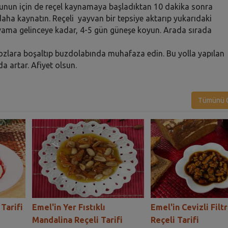
 Bunun için de reçel kaynamaya başladıktan 10 dakika sonra
aha kaynatın. Reçeli yayvan bir tepsiye aktarıp yukarıdaki
kıvama gelinceye kadar, 4-5 gün güneşe koyun. Arada sırada
ozlara boşaltıp buzdolabında muhafaza edin. Bu yolla yapılan
da artar. Afiyet olsun.
Tümünü G
Tarifi
Emel'in Yer Fıstıklı
Emel'in Cevizli Fil
Mandalina Reçeli Tarifi
Reçeli Tarifi