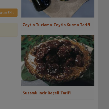
orum Ekle
Zeytin Tuzlama-Zeytin Kurma Tarifi
Susamlı İncir Reçeli Tarifi