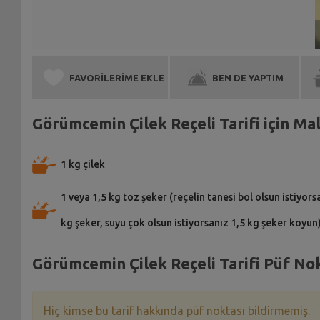
FAVORİLERİME EKLE
BEN DE YAPTIM
Görümcemin Çilek Reçeli Tarifi için M
1 kg çilek
1 veya 1,5 kg toz şeker (reçelin tanesi bol olsun istiyors
kg şeker, suyu çok olsun istiyorsanız 1,5 kg şeker koyun
Görümcemin Çilek Reçeli Tarifi Püf Nok
Hiç kimse bu tarif hakkında püf noktası bildirmemiş.