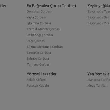
fler
En Beğenilen Çorba Tarifleri
Zeytinyağlıla
Domates Çorbası
Zeytinyağlı Taze
Yayla Çorbası
Zeytinyağlı Ba
İşkembe Çorbası
Zeytinyağlı Pıra
Kremalı Mantar Çorbası
Balkabağı Çorbası
Paça Çorbası
Süzme Mercimek Çorbası
Ezogelin Çorbası
Şehriye Çorbası
Tarhana Çorbası
Yöresel Lezzetler
Yan Yemekle
Fellah Köftesi
Makarna Tarifle
Patlıcan Kebabı
Meze Tarifleri