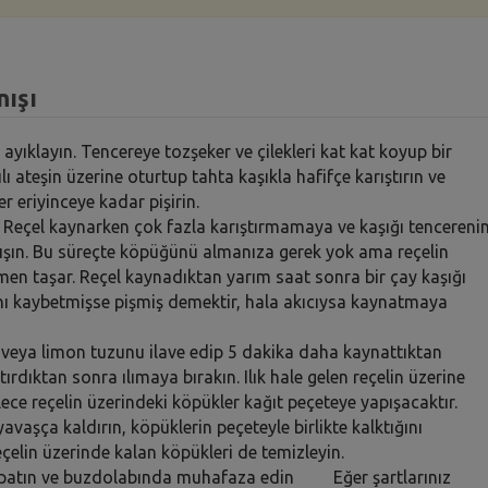
nışı
ı ayıklayın. Tencereye tozşeker ve çilekleri kat kat koyup bir
ılı ateşin üzerine oturtup tahta kaşıkla hafifçe karıştırın ve
 eriyinceye kadar pişirin.
 Reçel kaynarken çok fazla karıştırmamaya ve kaşığı tencereni
şın. Bu süreçte köpüğünü almanıza gerek yok ama reçelin
en taşar. Reçel kaynadıktan yarım saat sonra bir çay kaşığı
ğını kaybetmişse pişmiş demektir, hala akıcıysa kaynatmaya
veya limon tuzunu ilave edip 5 dakika daha kaynattıktan
ırdıktan sonra ılımaya bırakın. Ilık hale gelen reçelin üzerine
ylece reçelin üzerindeki köpükler kağıt peçeteye yapışacaktır.
aşça kaldırın, köpüklerin peçeteyle birlikte kalktığını
eçelin üzerinde kalan köpükleri de temizleyin.
kapatın ve buzdolabında muhafaza edin Eğer şartlarınız