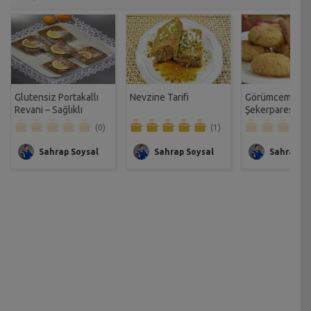
Glutensiz Portakallı
Nevzine Tarifi
Görümcemin Ne
Revani – Sağlıklı
Şekerparesi Tar
Mutfak Tarifi
(0)
(1)
Sahrap Soysal
Sahrap Soysal
Sahrap So