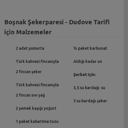
Boşnak Şekerparesi - Dudove Tarifi
için Malzemeler
2 adet yumurta
½ paket karbonat
Türk kahvesi fincanıyla
Aldığı kadar un
2 fincan şeker
Şerbet için:
Türk kahvesi fincanıyla
3,5 su bardağı su
2 fincan sıvı yağ
3 su bardağı şeker
2 yemek kaşığı yoğurt
1 paket kabartma tozu