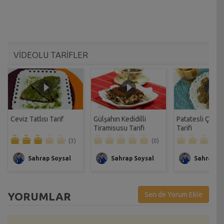
VİDEOLU TARİFLER
Ceviz Tatlısı Tarif
Gülşahın Kedidilli
Patatesli Çıtır 
Tiramisusu Tarifi
Tarifi
(3)
(0)
Sahrap Soysal
Sahrap Soysal
Sahrap So
YORUMLAR
Sen de Yorum Ekle