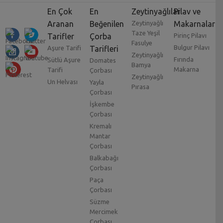
En Çok
En
Zeytinyağlılar
Pilav ve
Aranan
Beğenilen
Zeytinyağlı
Makarnalar
Taze Yeşil
Tarifler
Çorba
Pirinç Pilavı
Fasulye
Bulgur Pilavı
Aşure Tarifi
Tarifleri
Zeytinyağlı
Fırında
Sütlü Aşure
Domates
Bamya
Makarna
Tarifi
Çorbası
Zeytinyağlı
Un Helvası
Yayla
Pırasa
Çorbası
İşkembe
Çorbası
Kremalı
Mantar
Çorbası
Balkabağı
Çorbası
Paça
Çorbası
Süzme
Mercimek
Çorbası