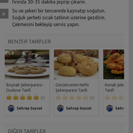
fırında 30-35 dakika pişirip çıkarın.
Su ve şekeri bir tencerede kaynatıp soğutun.
Soğuk şerbeti sıcak tatlının üzerine gezdirin.
Çekmesini bekleyip servis yapın.
BENZER TARİFLER
Boşnak Şekerparesi -
Görümcemin Nefis
Konak Şekerpar
Dudove Tarifi
Şekerparesi Tarifi
Tarifi
(1)
(1)
Sahrap Soysal
Sahrap Soysal
Sahrap So
DİĞER TARİFLER