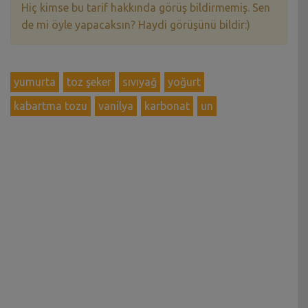
Hiç kimse bu tarif hakkında görüş bildirmemiş. Sen
de mi öyle yapacaksın? Haydi görüşünü bildir:)
yumurta
toz şeker
sıvıyağ
yoğurt
kabartma tozu
vanilya
karbonat
un