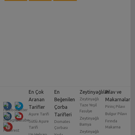
En Çok
En
Zeytinyağlılar
Pilav ve
Aranan
Beğenilen
Zeytinyağlı
Makarnalar
Taze Yeşil
Tarifler
Çorba
Pirinç Pilavı
Fasulye
Bulgur Pilavı
Aşure Tarifi
Tarifleri
Zeytinyağlı
Fırında
Sütlü Aşure
Domates
Bamya
Makarna
Tarifi
Çorbası
Zeytinyağlı
Un Helvası
Yayla