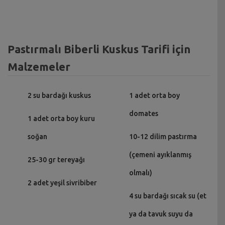
Pastırmalı Biberli Kuskus Tarifi için
Malzemeler
2 su bardağı kuskus
1 adet orta boy
domates
1 adet orta boy kuru
soğan
10-12 dilim pastırma
(çemeni ayıklanmış
25-30 gr tereyağı
olmalı)
2 adet yeşil sivribiber
4 su bardağı sıcak su (et
ya da tavuk suyu da