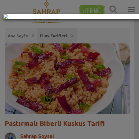
ZEYTİNYAĞI
Ana Sayfa
Pilav Tarifleri
Pastırmalı Biberli Kuskus Tarifi
Sahrap Soysal