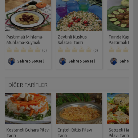
Pastırmalı Mıhlama-
Zeytinli Kuskus
Fırında Kaşarlı
Muhlama-Kuymak
Salatası Tarifi
Pastırmalı Dave
Tarifi
Köftesi Tarifi
(0)
(0)
Sahrap Soysal
Sahrap Soysal
Sahrap So
DİĞER TARİFLER
Kestaneli Buhara Pilavı
Erişteli Bitlis Pilavı
Sebzeli Harman
Tarifi
Tarifi
Pilavı Tarifi