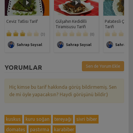
Ceviz Tatlısı Tarif
Gülşahın Kedidilli
Patatesli Çıtır 
Tiramisusu Tarifi
Tarifi
(3)
(0)
Sahrap Soysal
Sahrap Soysal
Sahrap So
YORUMLAR
Sen de Yorum Ekle
Hiç kimse bu tarif hakkında görüş bildirmemiş. Sen
de mi öyle yapacaksın? Haydi görüşünü bildir:)
kuskus
kuru soğan
tereyağı
sivri biber
domates
pastırma
karabiber