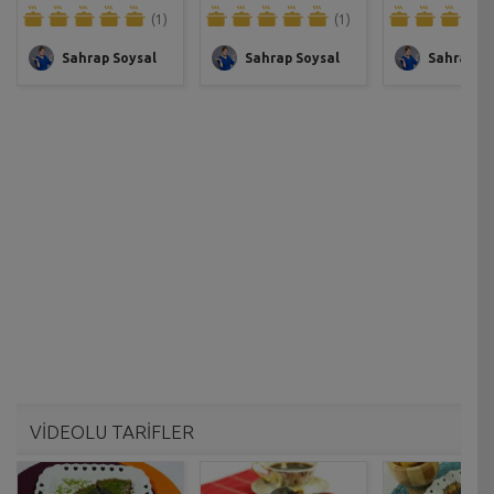
(1)
(1)
Sahrap Soysal
Sahrap Soysal
Sahrap So
VİDEOLU TARİFLER