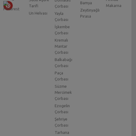
Bamya
Makarna
Tarifi
Çorbası
Zeytinyağlı
Un Helvası
Yayla
Pırasa
Çorbası
İşkembe
Çorbası
Kremalı
Mantar
Çorbası
Balkabağı
Çorbası
Paça
Çorbası
Süzme
Mercimek
Çorbası
Ezogelin
Çorbası
Şehriye
Çorbası
Tarhana