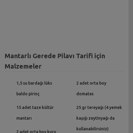
Mantarlı Gerede Pilavı Tarifi için
Malzemeler
1,5 su bardağı lüks
2 adet orta boy
baldo pirinç
domates
15 adet taze kültür
25 gr tereyağı (4 yemek
mantarı
kaşığı zeytinyağı da
kullanabilirsiniz)
2 adet orta boy kuru