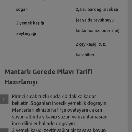
soğan
2,5 su bardağı sıcak su
(et ya da tavuk suyu
2 yemek kaşığı
kullanmanızı öneririm)
zeytinyağı
2 çay kaşığı tuz,
karabiber
Mantarlı Gerede Pilavı Tarifi
Hazırlanışı
Pirinci sıcak tuzlu suda 40 dakika kadar
bekletin. Soğanları incecik yemeklik doğrayın.
Mantarları elinizle hafifçe ovalayarak akan
suyun altında yıkayıp süzün ve uzunlamasıan
ince dilimler halinde doğrayın.
2 yemek kaşığı zeytinyağını bir tavaya koyup