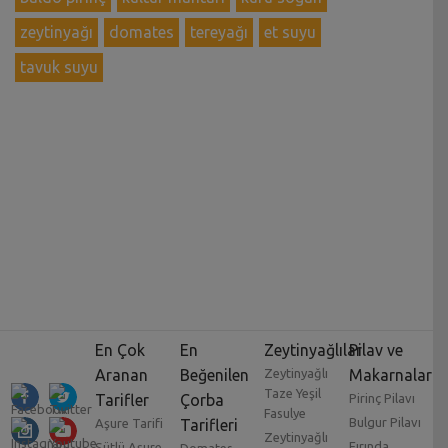
zeytinyağı
domates
tereyağı
et suyu
tavuk suyu
En Çok
En
Zeytinyağlılar
Pilav ve
Aranan
Beğenilen
Zeytinyağlı
Makarnalar
Taze Yeşil
Tarifler
Çorba
Pirinç Pilavı
Fasulye
Bulgur Pilavı
Aşure Tarifi
Tarifleri
Zeytinyağlı
Fırında
Sütlü Aşure
Domates