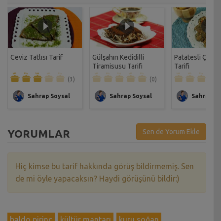
Ceviz Tatlısı Tarif
Gülşahın Kedidilli
Patatesli Çıtır 
Tiramisusu Tarifi
Tarifi
(3)
(0)
Sahrap Soysal
Sahrap Soysal
Sahrap So
YORUMLAR
Sen de Yorum Ekle
Hiç kimse bu tarif hakkında görüş bildirmemiş. Sen
de mi öyle yapacaksın? Haydi görüşünü bildir:)
baldo pirinç
kültür mantarı
kuru soğan