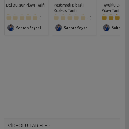
Etli Bulgur Pilavı Tarifi
Pastırmalı Biberli
Tavuklu Dört 
Kuskus Tarifi
Pilavı Tarifi
(0)
(0)
Sahrap Soysal
Sahrap Soysal
Sahrap So
VİDEOLU TARİFLER