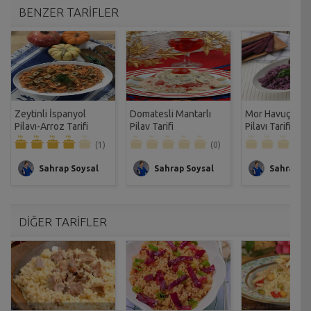
BENZER TARİFLER
Zeytinli İspanyol
Domatesli Mantarlı
Mor Havuç-Keşş
Pilavı-Arroz Tarifi
Pilav Tarifi
Pilavı Tarifi
(1)
(0)
Sahrap Soysal
Sahrap Soysal
Sahrap So
DİĞER TARİFLER