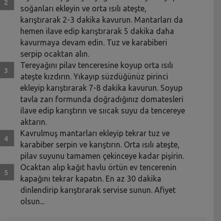
soğanları ekleyin ve orta ısılı ateşte,
karıştırarak 2-3 dakika kavurun. Mantarları da
hemen ilave edip karıştırarak 5 dakika daha
kavurmaya devam edin. Tuz ve karabiberi
serpip ocaktan alın.
Tereyağını pilav tenceresine koyup orta ısılı
ateşte kızdırın. Yıkayıp süzdüğünüz pirinci
ekleyip karıştırarak 7-8 dakika kavurun. Soyup
tavla zarı formunda doğradığınız domatesleri
ilave edip karıştırın ve sııcak suyu da tencereye
aktarın.
Kavrulmuş mantarları ekleyip tekrar tuz ve
karabiber serpin ve karıştırın. Orta ısılı ateşte,
pilav suyunu tamamen çekinceye kadar pişirin.
Ocaktan alıp kağıt havlu örtün ev tencerenin
kapağını tekrar kapatın. En az 30 dakika
dinlendirip karıştırarak servise sunun. Afiyet
olsun...