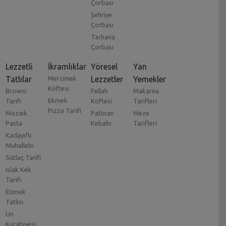
Çorbası
Şehriye
Çorbası
Tarhana
Çorbası
Lezzetli
İkramlıklar
Yöresel
Yan
Tatlılar
Mercimek
Lezzetler
Yemekler
Köftesi
Browni
Fellah
Makarna
Ekmek
Tarifi
Köftesi
Tarifleri
Pizza Tarifi
Mozaik
Patlıcan
Meze
Pasta
Kebabı
Tarifleri
Kadayıflı
Muhallebi
Sütlaç Tarifi
Islak Kek
Tarifi
Etimek
Tatlısı
Un
Kurabiyesi