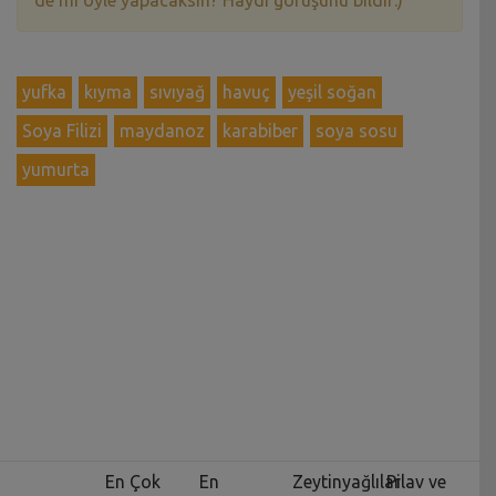
yufka
kıyma
sıvıyağ
havuç
yeşil soğan
Soya Filizi
maydanoz
karabiber
soya sosu
yumurta
En Çok
En
Zeytinyağlılar
Pilav ve