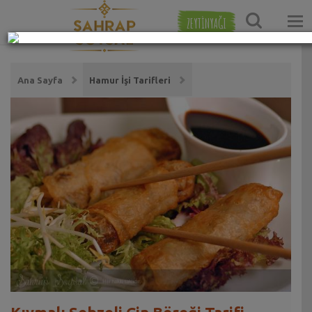
ZEYTİNYAĞI
Ana Sayfa
Hamur İşi Tarifleri