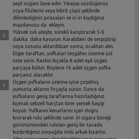
yeşil soğanı ilave edin. Yıkayıp süzdüğünüz
soya filizlerini veya kibrit çöpü şeklinde
dilimlediğiniz pırasaları ve iri iri kıydığınız
maydanozu da ekleyin.
Yüksek ısılı ateşte, sürekli karıştırarak 5-6
dakika daha kavurun. Karabiberi de serpiştirip
soya sosunu aktardıktan sonra, ocaktan alın.
Diğer taraftan, yufkaları tezgâhın üzerine üst
üste serin. Keskin bıçakla 8 adet eşit üçgen
parçaya bölün. Böylece 16 adet üçgen yufka
parçanız olacaktır.
Üçgen yufkaların üzerine iyice çırpılmış
yumurta aklarını fırçayla sürün. Sonra da
yufkaların geniş taraflarına hazırladığınız
kıymalı sebzeli harçtan birer yemek kaşığı
koyun. Yufkanın kenarlarını içeri doğru
kıvırarak rulo şeklinde sarın. İri sigara böreği
görünümündeki ruloları geniş bir tavada
kızdırdığınız sıvıyağda önlü arkalı kızartın.
Altın sarısı rengi alan börekleri soya sosu veya