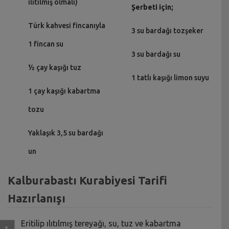
ılıtılmış olmalı)
Şerbeti için;
Türk kahvesi fincanıyla
3 su bardağı tozşeker
1 fincan su
3 su bardağı su
½ çay kaşığı tuz
1 tatlı kaşığı limon suyu
1 çay kaşığı kabartma
tozu
Yaklaşık 3,5 su bardağı
un
Kalburabastı Kurabiyesi Tarifi
Hazırlanışı
Eritilip ılıtılmış tereyağı, su, tuz ve kabartma