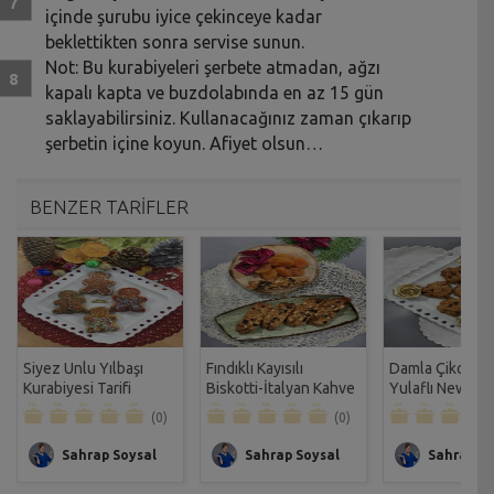
içinde şurubu iyice çekinceye kadar
beklettikten sonra servise sunun.
Not: Bu kurabiyeleri şerbete atmadan, ağzı
kapalı kapta ve buzdolabında en az 15 gün
saklayabilirsiniz. Kullanacağınız zaman çıkarıp
şerbetin içine koyun. Afiyet olsun…
BENZER TARİFLER
Siyez Unlu Yılbaşı
Fındıklı Kayısılı
Damla Çikolatal
Kurabiyesi Tarifi
Biskotti-İtalyan Kahve
Yulaflı New Yo
Kurabiyesi Tarifi
Kurabiyesi Tarif
(0)
(0)
Sahrap Soysal
Sahrap Soysal
Sahrap So