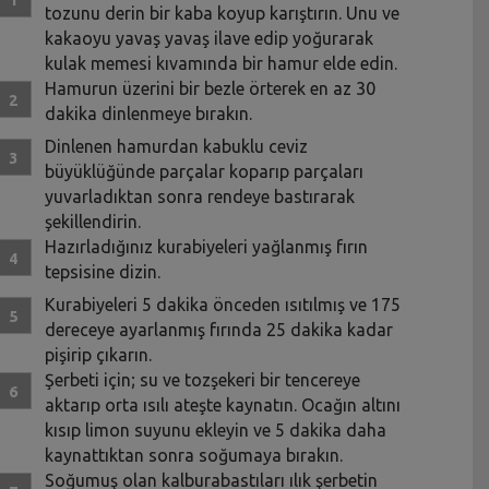
tozunu derin bir kaba koyup karıştırın. Unu ve
kakaoyu yavaş yavaş ilave edip yoğurarak
kulak memesi kıvamında bir hamur elde edin.
Hamurun üzerini bir bezle örterek en az 30
dakika dinlenmeye bırakın.
Dinlenen hamurdan kabuklu ceviz
büyüklüğünde parçalar koparıp parçaları
yuvarladıktan sonra rendeye bastırarak
şekillendirin.
Hazırladığınız kurabiyeleri yağlanmış fırın
tepsisine dizin.
Kurabiyeleri 5 dakika önceden ısıtılmış ve 175
dereceye ayarlanmış fırında 25 dakika kadar
pişirip çıkarın.
Şerbeti için; su ve tozşekeri bir tencereye
aktarıp orta ısılı ateşte kaynatın. Ocağın altını
kısıp limon suyunu ekleyin ve 5 dakika daha
kaynattıktan sonra soğumaya bırakın.
Soğumuş olan kalburabastıları ılık şerbetin