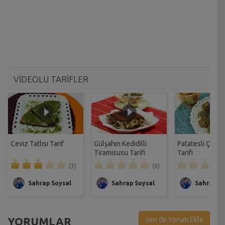
VİDEOLU TARİFLER
Ceviz Tatlısı Tarif
Gülşahın Kedidilli
Patatesli Çıtır 
Tiramisusu Tarifi
Tarifi
(3)
(0)
Sahrap Soysal
Sahrap Soysal
Sahrap So
YORUMLAR
Sen de Yorum Ekle