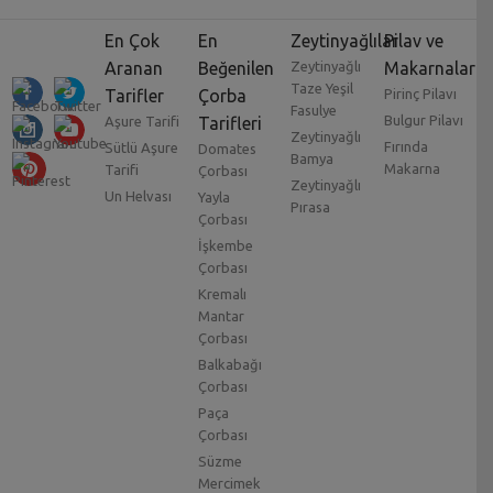
En Çok
En
Zeytinyağlılar
Pilav ve
Aranan
Beğenilen
Zeytinyağlı
Makarnalar
Taze Yeşil
Tarifler
Çorba
Pirinç Pilavı
Fasulye
Bulgur Pilavı
Aşure Tarifi
Tarifleri
Zeytinyağlı
Fırında
Sütlü Aşure
Domates
Bamya
Makarna
Tarifi
Çorbası
Zeytinyağlı
Un Helvası
Yayla
Pırasa
Çorbası
İşkembe
Çorbası
Kremalı
Mantar
Çorbası
Balkabağı
Çorbası
Paça
Çorbası
Süzme
Mercimek