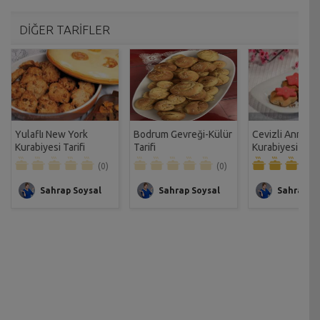
DİĞER TARİFLER
Yulaflı New York
Bodrum Gevreği-Külür
Cevizli Anne
Kurabiyesi Tarifi
Tarifi
Kurabiyesi Tarif
(0)
(0)
Sahrap Soysal
Sahrap Soysal
Sahrap So