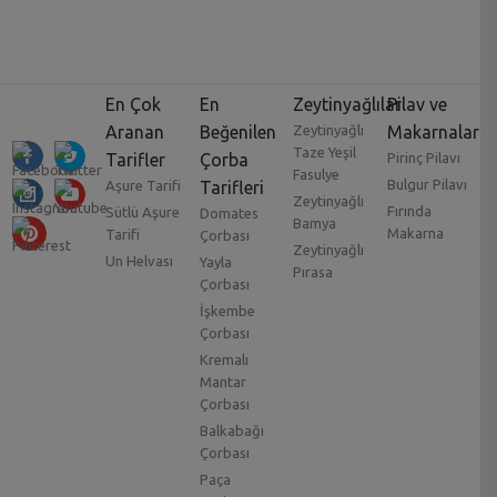
En Çok
En
Zeytinyağlılar
Pilav ve
Aranan
Beğenilen
Zeytinyağlı
Makarnalar
Taze Yeşil
Tarifler
Çorba
Pirinç Pilavı
Fasulye
Bulgur Pilavı
Aşure Tarifi
Tarifleri
Zeytinyağlı
Fırında
Sütlü Aşure
Domates
Bamya
Makarna
Tarifi
Çorbası
Zeytinyağlı
Un Helvası
Yayla
Pırasa
Çorbası
İşkembe
Çorbası
Kremalı
Mantar
Çorbası
Balkabağı
Çorbası
Paça