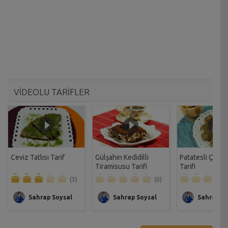
VİDEOLU TARİFLER
Ceviz Tatlısı Tarif
Gülşahın Kedidilli
Patatesli Çıtır 
Tiramisusu Tarifi
Tarifi
(3)
(0)
Sahrap Soysal
Sahrap Soysal
Sahrap So