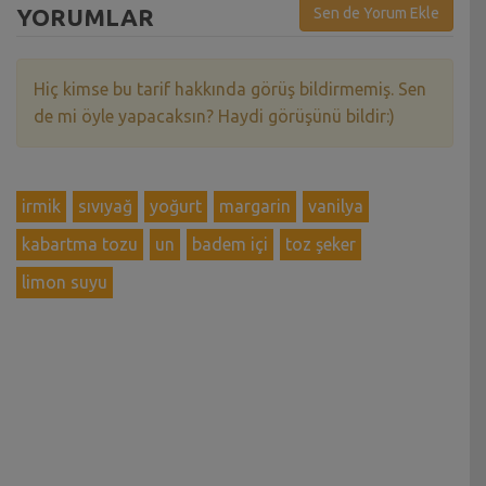
YORUMLAR
Sen de Yorum Ekle
Hiç kimse bu tarif hakkında görüş bildirmemiş. Sen
de mi öyle yapacaksın? Haydi görüşünü bildir:)
irmik
sıvıyağ
yoğurt
margarin
vanilya
kabartma tozu
un
badem içi
toz şeker
limon suyu