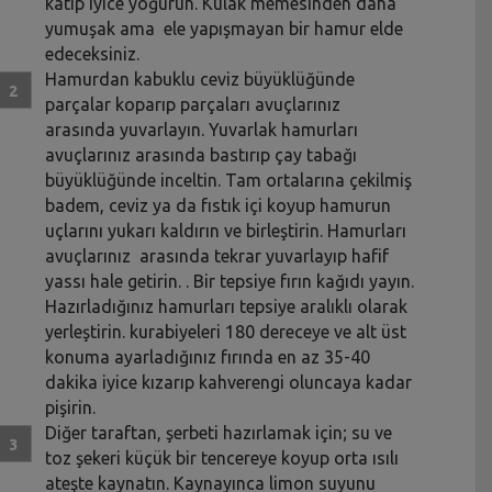
katıp iyice yoğurun. Kulak memesinden daha
yumuşak ama ele yapışmayan bir hamur elde
edeceksiniz.
Hamurdan kabuklu ceviz büyüklüğünde
parçalar koparıp parçaları avuçlarınız
arasında yuvarlayın. Yuvarlak hamurları
avuçlarınız arasında bastırıp çay tabağı
büyüklüğünde inceltin. Tam ortalarına çekilmiş
badem, ceviz ya da fıstık içi koyup hamurun
uçlarını yukarı kaldırın ve birleştirin. Hamurları
avuçlarınız arasında tekrar yuvarlayıp hafif
yassı hale getirin. . Bir tepsiye fırın kağıdı yayın.
Hazırladığınız hamurları tepsiye aralıklı olarak
yerleştirin. kurabiyeleri 180 dereceye ve alt üst
konuma ayarladığınız fırında en az 35-40
dakika iyice kızarıp kahverengi oluncaya kadar
pişirin.
Diğer taraftan, şerbeti hazırlamak için; su ve
toz şekeri küçük bir tencereye koyup orta ısılı
ateşte kaynatın. Kaynayınca limon suyunu