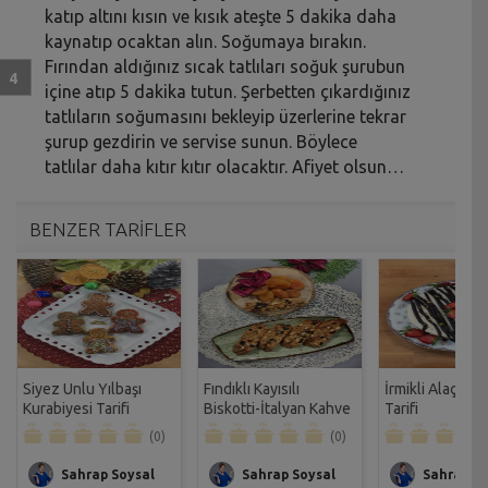
katıp altını kısın ve kısık ateşte 5 dakika daha
kaynatıp ocaktan alın. Soğumaya bırakın.
Fırından aldığınız sıcak tatlıları soğuk şurubun
içine atıp 5 dakika tutun. Şerbetten çıkardığınız
tatlıların soğumasını bekleyip üzerlerine tekrar
şurup gezdirin ve servise sunun. Böylece
tatlılar daha kıtır kıtır olacaktır. Afiyet olsun…
BENZER TARİFLER
Siyez Unlu Yılbaşı
Fındıklı Kayısılı
İrmikli Alaçatı T
Kurabiyesi Tarifi
Biskotti-İtalyan Kahve
Tarifi
Kurabiyesi Tarifi
(0)
(0)
Sahrap Soysal
Sahrap Soysal
Sahrap So