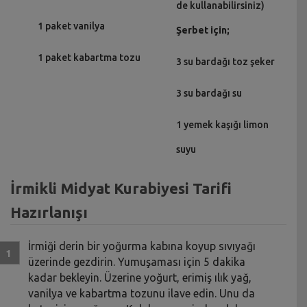
de kullanabilirsiniz)
1 paket vanilya
Şerbet için;
1 paket kabartma tozu
3 su bardağı toz şeker
3 su bardağı su
1 yemek kaşığı limon
suyu
İrmikli Midyat Kurabiyesi Tarifi
Hazırlanışı
İrmiği derin bir yoğurma kabına koyup sıvıyağı
üzerinde gezdirin. Yumuşaması için 5 dakika
kadar bekleyin. Üzerine yoğurt, erimiş ılık yağ,
vanilya ve kabartma tozunu ilave edin. Unu da