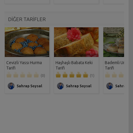
DİĞER TARİFLER
Cevizli Yassı Hurma
Haşhaşlı Babata Keki
Bademli Un Kur
Tarifi
Tarifi
Tarifi
(0)
(1)
Sahrap Soysal
Sahrap Soysal
Sahrap So