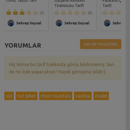
Ceviz Tatlısı Tarif
Gülşahın Kedidilli
Patatesli Çıtır 
Tiramisusu Tarifi
Tarifi
(3)
(0)
Sahrap Soysal
Sahrap Soysal
Sahrap So
YORUMLAR
Sen de Yorum Ekle
Hiç kimse bu tarif hakkında görüş bildirmemiş. Sen
de mi öyle yapacaksın? Haydi görüşünü bildir:)
süt
toz şeker
mısır nişastası
vanilya
oralet