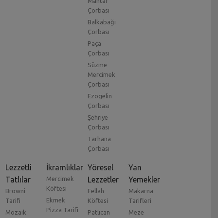
Mantar
Çorbası
Balkabağı
Çorbası
Paça
Çorbası
Süzme
Mercimek
Çorbası
Ezogelin
Çorbası
Şehriye
Çorbası
Tarhana
Çorbası
Lezzetli
İkramlıklar
Yöresel
Yan
Tatlılar
Mercimek
Lezzetler
Yemekler
Köftesi
Browni
Fellah
Makarna
Ekmek
Tarifi
Köftesi
Tarifleri
Pizza Tarifi
Mozaik
Patlıcan
Meze