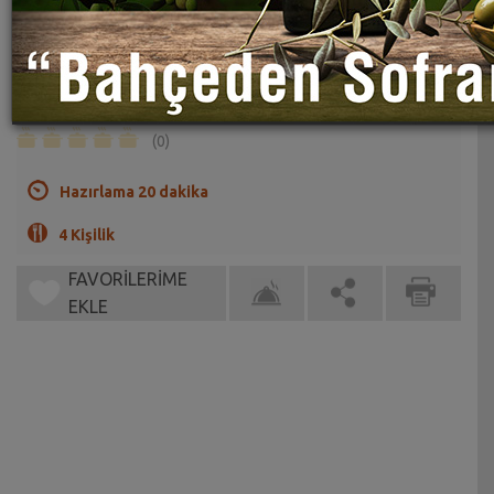
Oraletli Kup Tarifi
Sahrap Soysal
Oralet yerine herhangi bir toz içecek kullanılabilir.
(0)
Hazırlama 20 dakika
4 Kişilik
FAVORİLERİME
EKLE