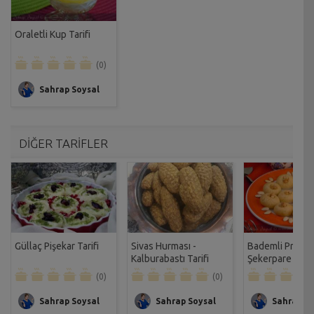
Oraletli Kup Tarifi
(0)
Sahrap Soysal
DİĞER TARİFLER
Güllaç Pişekar Tarifi
Sivas Hurması -
Bademli Pratik
Kalburabastı Tarifi
Şekerpare Tarif
(0)
(0)
Sahrap Soysal
Sahrap Soysal
Sahrap So