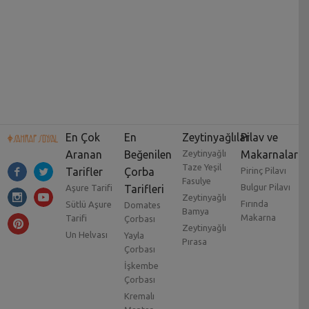
En Çok
En
Zeytinyağlılar
Pilav ve
Aranan
Beğenilen
Zeytinyağlı
Makarnalar
Taze Yeşil
Tarifler
Çorba
Pirinç Pilavı
Fasulye
Bulgur Pilavı
Aşure Tarifi
Tarifleri
Zeytinyağlı
Fırında
Sütlü Aşure
Domates
Bamya
Makarna
Tarifi
Çorbası
Zeytinyağlı
Un Helvası
Yayla
Pırasa
Çorbası
İşkembe
Çorbası
Kremalı