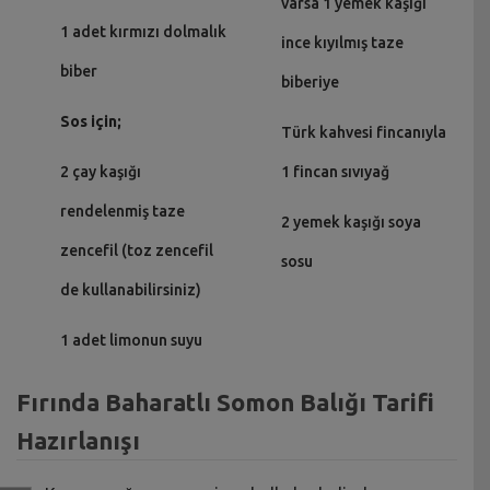
varsa 1 yemek kaşığı
1 adet kırmızı dolmalık
ince kıyılmış taze
biber
biberiye
Sos için;
Türk kahvesi fincanıyla
2 çay kaşığı
1 fincan sıvıyağ
rendelenmiş taze
2 yemek kaşığı soya
zencefil (toz zencefil
sosu
de kullanabilirsiniz)
1 adet limonun suyu
Fırında Baharatlı Somon Balığı Tarifi
Hazırlanışı