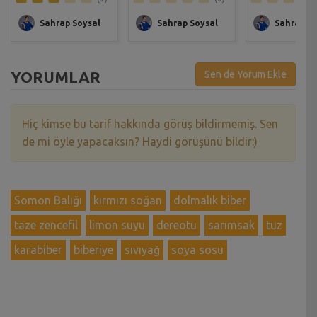
Sahrap Soysal
Sahrap Soysal
Sahrap So
YORUMLAR
Sen de Yorum Ekle
Hiç kimse bu tarif hakkında görüş bildirmemiş. Sen
de mi öyle yapacaksın? Haydi görüşünü bildir:)
Somon Balığı
kırmızı soğan
dolmalık biber
taze zencefil
limon suyu
dereotu
sarımsak
tuz
karabiber
biberiye
sıvıyağ
soya sosu