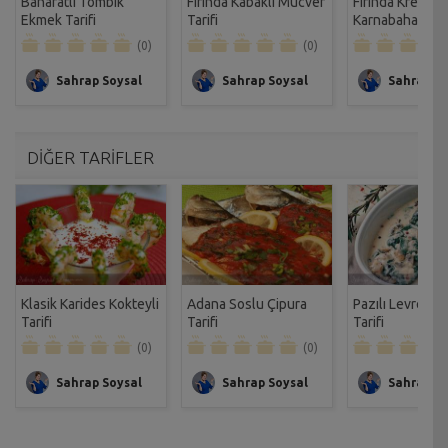
Baharatlı Tombik
Fırında Kabaklı Mücver
Fırında Kremalı
Ekmek Tarifi
Tarifi
Karnabahar Gra
Tarifi
(0)
(0)
Sahrap Soysal
Sahrap Soysal
Sahrap So
DİĞER TARİFLER
Klasik Karides Kokteyli
Adana Soslu Çipura
Pazılı Levrek 
Tarifi
Tarifi
Tarifi
(0)
(0)
Sahrap Soysal
Sahrap Soysal
Sahrap So