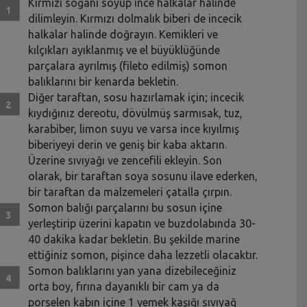
Kırmızı soğanı soyup ince halkalar halinde
dilimleyin. Kırmızı dolmalık biberi de incecik
halkalar halinde doğrayın. Kemikleri ve
kılçıkları ayıklanmış ve el büyüklüğünde
parçalara ayrılmış (fileto edilmiş) somon
balıklarını bir kenarda bekletin.
Diğer taraftan, sosu hazırlamak için; incecik
kıydığınız dereotu, dövülmüş sarmısak, tuz,
karabiber, limon suyu ve varsa ince kıyılmış
biberiyeyi derin ve geniş bir kaba aktarın.
Üzerine sıvıyağı ve zencefili ekleyin. Son
olarak, bir taraftan soya sosunu ilave ederken,
bir taraftan da malzemeleri çatalla çırpın.
Somon balığı parçalarını bu sosun içine
yerleştirip üzerini kapatın ve buzdolabında 30-
40 dakika kadar bekletin. Bu şekilde marine
ettiğiniz somon, pişince daha lezzetli olacaktır.
Somon balıklarını yan yana dizebileceğiniz
orta boy, fırına dayanıklı bir cam ya da
porselen kabın içine 1 yemek kaşığı sıvıyağ