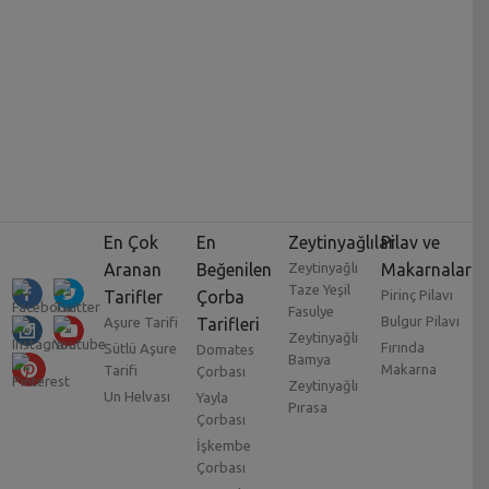
En Çok
En
Zeytinyağlılar
Pilav ve
Aranan
Beğenilen
Zeytinyağlı
Makarnalar
Taze Yeşil
Tarifler
Çorba
Pirinç Pilavı
Fasulye
Bulgur Pilavı
Aşure Tarifi
Tarifleri
Zeytinyağlı
Fırında
Sütlü Aşure
Domates
Bamya
Makarna
Tarifi
Çorbası
Zeytinyağlı
Un Helvası
Yayla
Pırasa
Çorbası
İşkembe
Çorbası