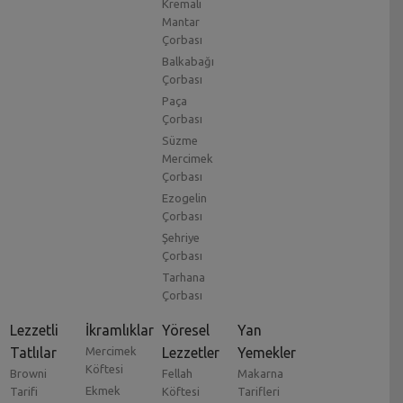
Kremalı
Mantar
Çorbası
Balkabağı
Çorbası
Paça
Çorbası
Süzme
Mercimek
Çorbası
Ezogelin
Çorbası
Şehriye
Çorbası
Tarhana
Çorbası
Lezzetli
İkramlıklar
Yöresel
Yan
Tatlılar
Mercimek
Lezzetler
Yemekler
Köftesi
Browni
Fellah
Makarna
Ekmek
Tarifi
Köftesi
Tarifleri