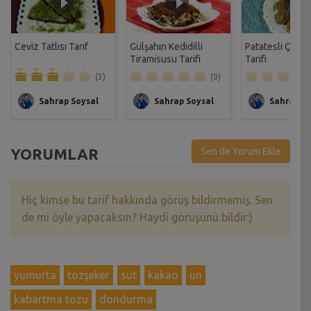
Ceviz Tatlısı Tarif
Gülşahın Kedidilli
Patatesli Çıtır 
Tiramisusu Tarifi
Tarifi
(3)
(0)
Sahrap Soysal
Sahrap Soysal
Sahrap So
YORUMLAR
Sen de Yorum Ekle
Hiç kimse bu tarif hakkında görüş bildirmemiş. Sen
de mi öyle yapacaksın? Haydi görüşünü bildir:)
yumurta
tozşeker
süt
kakao
un
kabartma tozu
dondurma