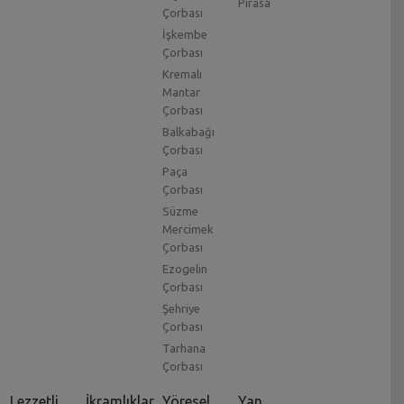
Pırasa
Çorbası
İşkembe
Çorbası
Kremalı
Mantar
Çorbası
Balkabağı
Çorbası
Paça
Çorbası
Süzme
Mercimek
Çorbası
Ezogelin
Çorbası
Şehriye
Çorbası
Tarhana
Çorbası
Lezzetli
İkramlıklar
Yöresel
Yan