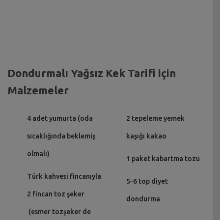
Dondurmalı Yağsız Kek Tarifi için
Malzemeler
4 adet yumurta (oda
2 tepeleme yemek
sıcaklığında beklemiş
kaşığı kakao
olmalı)
1 paket kabartma tozu
Türk kahvesi fincanıyla
5-6 top diyet
2 fincan toz şeker
dondurma
(esmer tozşeker de