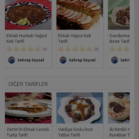
Elmalı Hurmalı Yağsız
Elmalı Yağsız Kek
Dondurmalı Çiko
Kek Tarifi
Tarifi
Beze Tarifi
(0)
(0)
Sahrap Soysal
Sahrap Soysal
Sahrap So
DİĞER TARİFLER
Zerrin'in Elmalı Cevizli
Vanilya Soslu İncir
İki Renkli Yuvar
Turta Tarifi
Tatlısı Tarifi
Kurabiye Tarifi