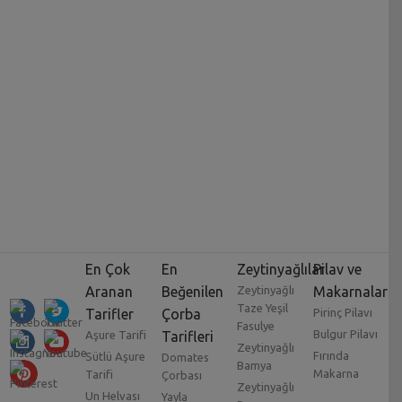
En Çok
En
Zeytinyağlılar
Pilav ve
Aranan
Beğenilen
Zeytinyağlı
Makarnalar
Taze Yeşil
Tarifler
Çorba
Pirinç Pilavı
Fasulye
Bulgur Pilavı
Aşure Tarifi
Tarifleri
Zeytinyağlı
Fırında
Sütlü Aşure
Domates
Bamya
Makarna
Tarifi
Çorbası
Zeytinyağlı
Un Helvası
Yayla